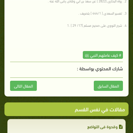
رواه البخارى [2822 ] عن سعد بن أبي وقاص رضى الله عنه .
تفسير السعدى [ 444/1 ] بتصريف .
شرح النووى على صحيح مسلم [17/ 29 ] .1
# كيف عاملهم النبي ﷺ
شارك المحتوي بواسطة :
المقال السابق
المقال التالى
مقالات في نفس القسم
وقدوة في التواضع