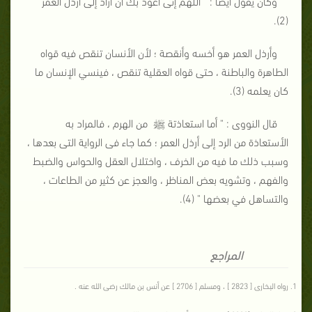
وكان يقول أيضاً : " اللهم إنى أعوذ بك أن أراد إلى أرذل العمر "
(2).
وأرذل العمر هو أخسه وأنقصة ؛ لأن الأنسان تنقص فيه قواه
الطاهرة والباطنة ، حتى قواه العقلية تنقص ، فينسي الإنسان ما
كان يعلمه (3).
قال النووى : " أما استعاذتة ﷺ من الهرم ، فالمراد به
الأستعاذة من الرد إلى أرذل العمر ؛ كما جاء فى الرواية التى بعدها ،
وسبب ذلك ما فيه من الخرف ، واختلال العقل والحواس والضبط
والفهم ، وتشويه بعض المناظر ، والعجز عن كثير من الطاعات ،
والتساهل في بعضها " (4).
المراجع
رواه البخارى [ 2823 ] ، ومسلم [ 2706 ] عن أنس بن مالك رضى الله عنه .