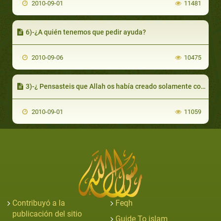
2010-09-01
11481
6)-¿A quién tenemos que pedir ayuda?
2010-09-06
10475
3)-¿ Pensasteis que Allah os había creado solamente como diversión y sin ningún propósito ?
2010-09-01
11059
Contribuyó a la
Feqh
publicación del sitio
Guide To islam