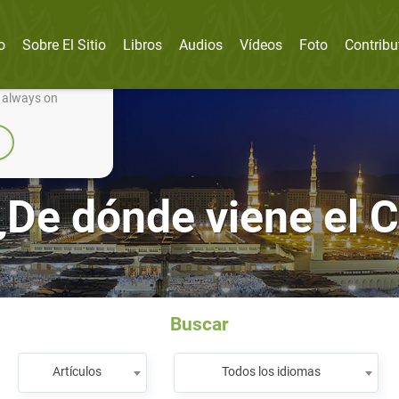
o
Sobre El Sitio
Libros
Audios
Vídeos
Foto
Contribu
nually improve it.
e always on
¿De dónde viene el 
Buscar
Artículos
Todos los idiomas