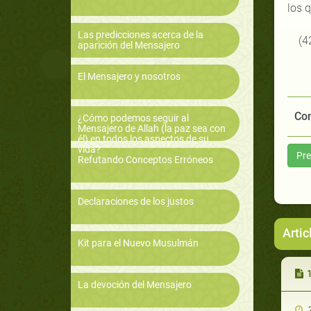
los 
Las predicciones acerca de la
(4
aparición del Mensajero
El Mensajero y nosotros
Com
¿Cómo podemos seguir al
Mensajero de Allah (la paz sea con
él) en todos los aspectos de su
vida?
Pre
Refutando Conceptos Erróneos
Declaraciones de los justos
Artic
Kit para el Nuevo Musulmán
La devoción del Mensajero
2