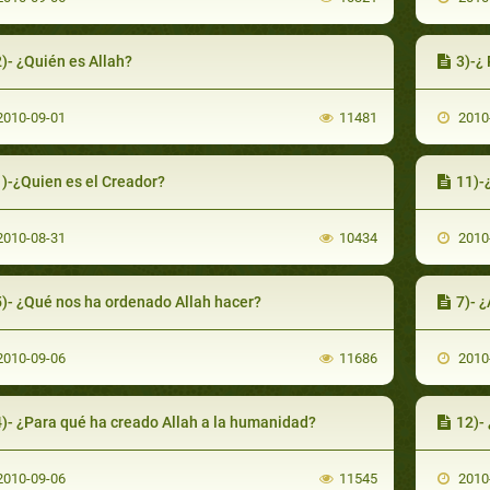
)- ¿Quién es Allah?
3)-¿ Pen
010-09-01
11481
2010
1)-¿Quien es el Creador?
11)-
010-08-31
10434
2010
5)- ¿Qué nos ha ordenado Allah hacer?
7)- ¿
010-09-06
11686
2010
4)- ¿Para qué ha creado Allah a la humanidad?
12)-
010-09-06
11545
2010