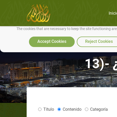
Inici
We use cookies to make our site work well for you and so we can conti
The cookies that are necessary to keep the site functioning ar
Accept Cookies
Reject Cookies
13)- 
Título
Contenido
Categoría