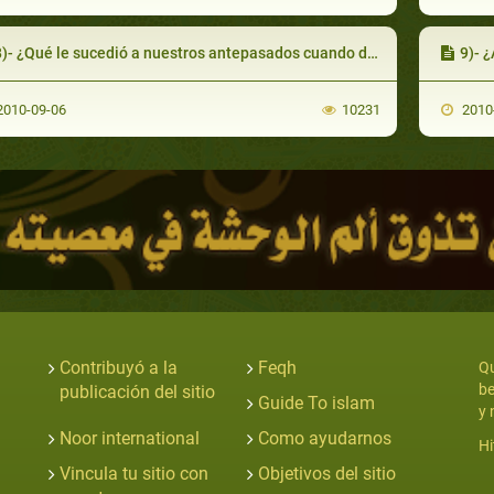
)- ¿Qué le sucedió a nuestros antepasados cuando desobedecieron a Allah ?
9)- 
010-09-06
10231
2010
Contribuyó a la
Feqh
Qu
be
publicación del sitio
Guide To islam
y 
Noor international
Como ayudarnos
Hi
Vincula tu sitio con
Objetivos del sitio