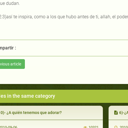
que dudan.
2:3)así te inspira, como a los que hubo antes de ti, allah, el poder
partir :
vious article
les in the same category
10)- ¿A quién tenemos que adorar?
6)-¿
010-09-06
10321
2010