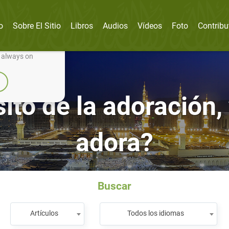
o
Sobre El Sitio
Libros
Audios
Vídeos
Foto
Contribu
nually improve it.
e always on
ito de la adoración,
adora?
Buscar
Artículos
Todos los idiomas