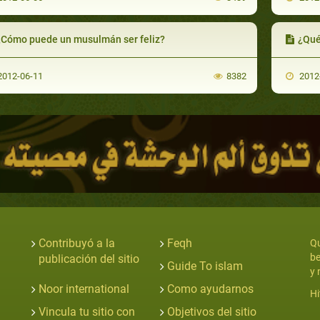
¿Cómo puede un musulmán ser feliz?
¿Qué
012-06-11
8382
2012
Contribuyó a la
Feqh
Qu
be
publicación del sitio
Guide To islam
y 
Noor international
Como ayudarnos
Hi
Vincula tu sitio con
Objetivos del sitio