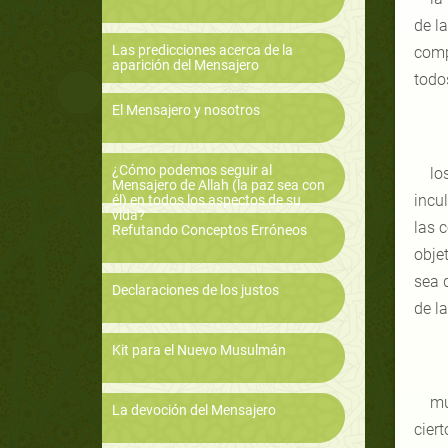
de l
Las predicciones acerca de la
comp
aparición del Mensajero
todo
El Mensajero y nosotros
¿Cómo podemos seguir al
lo
Mensajero de Allah (la paz sea con
incul
él) en todos los aspectos de su
vida?
las 
Refutando Conceptos Erróneos
obje
sea q
Declaraciones de los justos
de l
Kit para el Nuevo Musulmán
mu
La devoción del Mensajero
cier