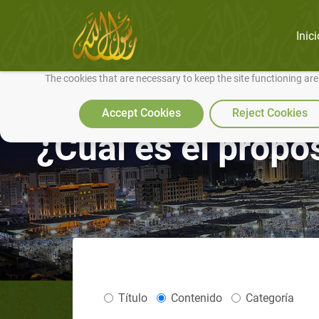
Inici
We use cookies to make our site work well for you and so we can conti
The cookies that are necessary to keep the site functioning ar
Accept Cookies
Reject Cookies
¿Cuál es el propós
Título
Contenido
Categoría