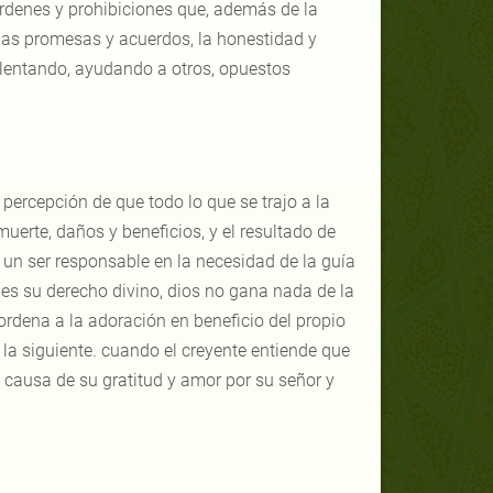
 órdenes y prohibiciones que, además de la
 las promesas y acuerdos, la honestidad y
 alentando, ayudando a otros, opuestos
 percepción de que todo lo que se trajo a la
uerte, daños y beneficios, y el resultado de
un ser responsable en la necesidad de la guía
 es su derecho divino, dios no gana nada de la
ordena a la adoración en beneficio del propio
 y la siguiente. cuando el creyente entiende que
 causa de su gratitud y amor por su señor y