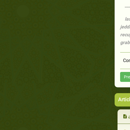
__
la
jedd
recu
grab
Com
Pre
Artic
¿