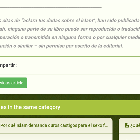
_______________________________________________
s citas de “aclara tus dudas sobre el islam”, han sido publicada
ah. ninguna parte de su libro puede ser reproducida o traduc
peración o transmitida en ninguna forma o por cualquier medio
ación o similar – sin permiso por escrito de la editorial.
partir :
vious article
les in the same category
Por qué Islam demanda duros castigos para el sexo fuera del matrimonio?
¿Qué