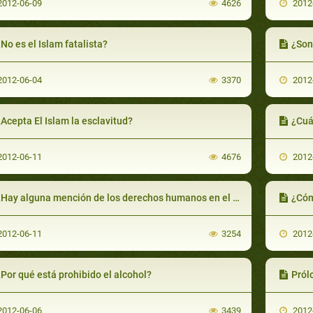
012-06-09
4626
2012
No es el Islam fatalista?
¿Son 
012-06-04
3370
2012
Acepta El Islam la esclavitud?
¿Cuál 
012-06-11
4676
2012
Hay alguna mención de los derechos humanos en el Islam?
¿Cóm
012-06-11
3254
2012
Por qué está prohibido el alcohol?
Pról
012-06-06
3439
2012