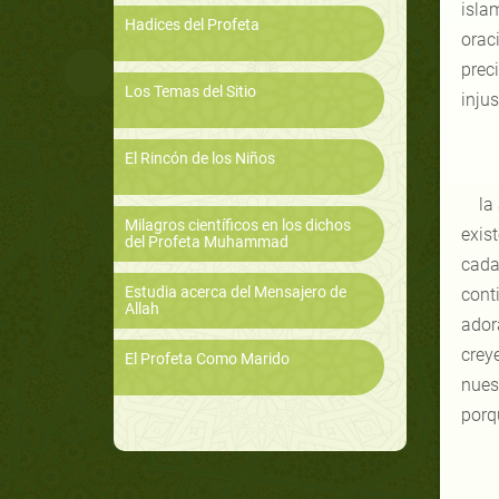
isla
Hadices del Profeta
orac
prec
Los Temas del Sitio
inju
El Rincón de los Niños
la
Milagros científicos en los dichos
exis
del Profeta Muhammad
cada
Estudia acerca del Mensajero de
cont
Allah
ador
creye
El Profeta Como Marido
nues
porq