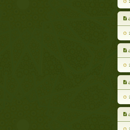
2
¿
2
¿
2
¿
2
¿
2