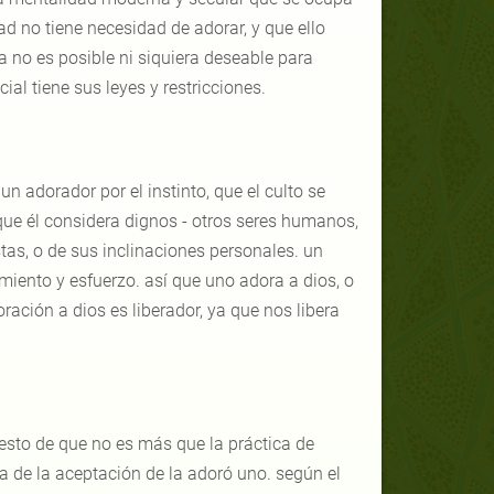
ad no tiene necesidad de adorar, y que ello
a no es posible ni siquiera deseable para
al tiene sus leyes y restricciones.
 adorador por el instinto, que el culto se
o que él considera dignos - otros seres humanos,
tas, o de sus inclinaciones personales. un
miento y esfuerzo. así que uno adora a dios, o
oración a dios es liberador, ya que nos libera
esto de que no es más que la práctica de
da de la aceptación de la adoró uno. según el