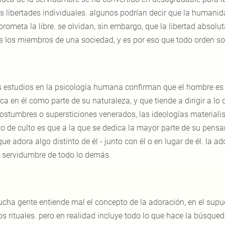
as libertades individuales. algunos podrían decir que la humanid
rometa la libre. se olvidan, sin embargo, que la libertad absolut
s los miembros de una sociedad, y es por eso que todo orden soci
s estudios en la psicología humana confirman que el hombre es un
ca en él como parte de su naturaleza, y que tiende a dirigir a l
costumbres o supersticiones venerados, las ideologías materialis
to de culto es que a la que se dedica la mayor parte de su pensa
ue adora algo distinto de él - junto con él o en lugar de él. la ad
a servidumbre de todo lo demás.
cha gente entiende mal el concepto de la adoración, en el supu
tos rituales. pero en realidad incluye todo lo que hace la búsque