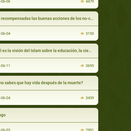
-06-06
4479
recompensadas las buenas acciones de los no-creyentes?
-06-04
3150
es la visión del Islam sobre la educación, la ciencia y la tecnología?
-06-11
3695
o sabes que hay vida después de la muerte?
-06-04
3439
ogo
-06-03
2991