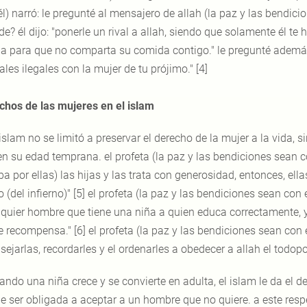
él) narró: le pregunté al mensajero de allah (la paz y las bendic
e? él dijo: "ponerle un rival a allah, siendo que solamente él te ha
ija para que no comparta su comida contigo." le pregunté además:
les ilegales con la mujer de tu prójimo." [4]
chos de las mujeres en el islam
 islam no se limitó a preservar el derecho de la mujer a la vida,
en su edad temprana. el profeta (la paz y las bendiciones sean con
ba por ellas) las hijas y las trata con generosidad, entonces, el
 (del infierno)" [5] el profeta (la paz y las bendiciones sean con
lquier hombre que tiene una niña a quien educa correctamente, 
e recompensa." [6] el profeta (la paz y las bendiciones sean con 
ejarlas, recordarles y el ordenarles a obedecer a allah el todopo
ando una niña crece y se convierte en adulta, el islam le da el d
e ser obligada a aceptar a un hombre que no quiere. a este respe