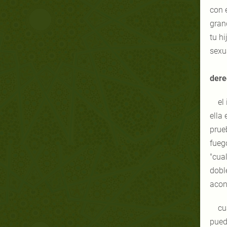
con 
grand
tu h
sexua
dere
el
ella 
prue
fuego
"cua
dobl
acons
cu
pued