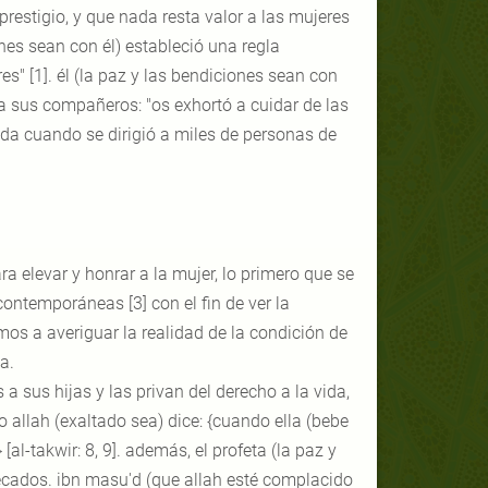
prestigio, y que nada resta valor a las mujeres
ones sean con él) estableció una regla
" [1]. él (la paz y las bendiciones sean con
 a sus compañeros: "os exhortó a cuidar de las
dida cuando se dirigió a miles de personas de
ra elevar y honrar a la mujer, lo primero que se
ontemporáneas [3] con el fin de ver la
os a averiguar la realidad de la condición de
a.
 a sus hijas y las privan del derecho a la vida,
o allah (exaltado sea) dice: {cuando ella (bebe
[al-takwir: 8, 9]. además, el profeta (la paz y
ecados. ibn masu'd (que allah esté complacido