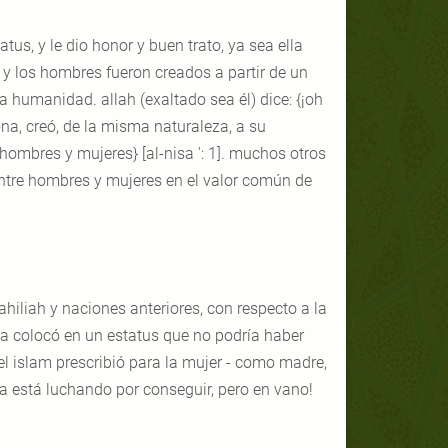
tus, y le dio honor y buen trato, ya sea ella
 y los hombres fueron creados a partir de un
a humanidad. allah (exaltado sea él) dice: {¡oh
na, creó, de la misma naturaleza, a su
ombres y mujeres} [al-nisa ': 1]. muchos otros
 entre hombres y mujeres en el valor común de
hiliah y naciones anteriores, con respecto a la
y la colocó en un estatus que no podría haber
el islam prescribió para la mujer - como madre,
ía está luchando por conseguir, pero en vano!