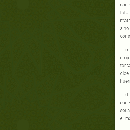
con 
tutor
matr
sino
conse
cu
muje
tent
dice
huér
el
con s
solí
el mo