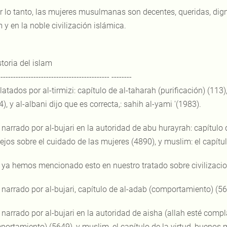
r lo tanto, las mujeres musulmanas son decentes, queridas, dig
 y en la noble civilización islámica.
storia del islam
-------------------------------------------- --------
elatados por al-tirmizi: capítulo de al-taharah (purificación) (1
), y al-albani dijo que es correcta,: sahih al-yami '(1983).
] narrado por al-bujari en la autoridad de abu hurayrah: capítulo 
ejos sobre el cuidado de las mujeres (4890), y muslim: el capítul
] ya hemos mencionado esto en nuestro tratado sobre civilizacion
] narrado por al-bujari, capítulo de al-adab (comportamiento) (56
] narrado por al-bujari en la autoridad de aisha (allah esté compl
portamiento) (5649), y muslim, el capítulo de la virtud, buenos 