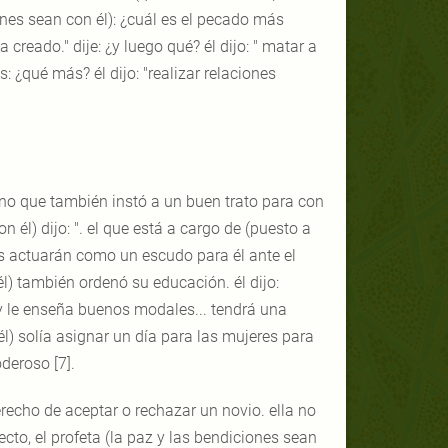
iones sean con él): ¿cuál es el pecado más
 creado." dije: ¿y luego qué? él dijo: " matar a
 ¿qué más? él dijo: "realizar relaciones
 sino que también instó a un buen trato para con
 él) dijo: ". el que está a cargo de (puesto a
las actuarán como un escudo para él ante el
 él) también ordenó su educación. él dijo:
y le enseña buenos modales... tendrá una
él) solía asignar un día para las mujeres para
deroso [7].
erecho de aceptar o rechazar un novio. ella no
cto, el profeta (la paz y las bendiciones sean