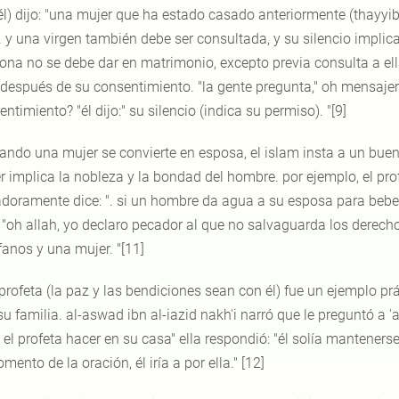
él) dijo: "una mujer que ha estado casado anteriormente (thayyi
. y una virgen también debe ser consultada, y su silencio implica
ona no se debe dar en matrimonio, excepto previa consulta a el
 después de su consentimiento. "la gente pregunta," oh mensaj
ntimiento? "él dijo:" su silencio (indica su permiso). "[9]
ando una mujer se convierte en esposa, el islam insta a un buen 
r implica la nobleza y la bondad del hombre. por ejemplo, el prof
adoramente dice: ". si un hombre da agua a su esposa para bebe
: "oh allah, yo declaro pecador al que no salvaguarda los derecho
fanos y una mujer. "[11]
 profeta (la paz y las bendiciones sean con él) fue un ejemplo prá
u familia. al-aswad ibn al-iazid nakh'i narró que le preguntó a '
a el profeta hacer en su casa" ella respondió: "él solía mantener
mento de la oración, él iría a por ella." [12]