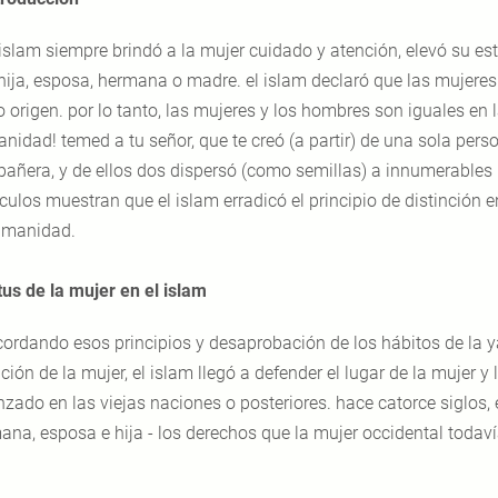
 islam siempre brindó a la mujer cuidado y atención, elevó su esta
hija, esposa, hermana o madre. el islam declaró que las mujeres
 origen. por lo tanto, las mujeres y los hombres son iguales en l
nidad! temed a tu señor, que te creó (a partir) de una sola perso
añera, y de ellos dos dispersó (como semillas) a innumerables h
ículos muestran que el islam erradicó el principio de distinción
umanidad.
tus de la mujer en el islam
cordando esos principios y desaprobación de los hábitos de la ya
ción de la mujer, el islam llegó a defender el lugar de la mujer 
nzado en las viejas naciones o posteriores. hace catorce siglos, 
ana, esposa e hija - los derechos que la mujer occidental todav