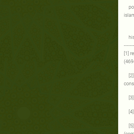
po
islam
hi
------
[1] r
(4694
[2
cons
[3
[4
[5
(com