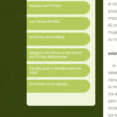
el i
Hadices del Profeta
porq
impo
Los Temas del Sitio
él) 
muje
El Rincón de los Niños
su n
Milagros científicos en los dichos
esta
del Profeta Muhammad
si
Estudia acerca del Mensajero de
Allah
debe
oscu
El Profeta Como Marido
la mu
los á
pero
lacta
las 