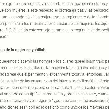
slam dijo que las mujeres y los hombres son iguales en estatus y 
ue son mujeres. a este respecto, el profeta (la paz y las bendici
rtante cuando dijo: "las mujeres son complemento de los hombres
siempre instó a los musulmanes a cuidar de las mujeres. les dijo
res." [2] él repitió este consejo durante su peregrinaje de despe
ación.
tus de la mujer en yahiliah
 queremos discernir las normas y los pilares que el islam trajo pa
 reconocer es el estatus de la mujer en las naciones antiguas y c
ridad real que experimentó y experimenta todavía. entonces, vam
jer a la luz de las enseñanzas del islam y la civilización islámic
rabes - como se menciona en el capítulo 1 - solían enterrar vivas
 el sagrado corán tipifica como delito y prohíbe este acto, cuand
nte ), enterrada vivo, pregunte * ¿por qué crimen fue asesinada?} 
bendiciones sean con él) lo designó como uno de los mayores p