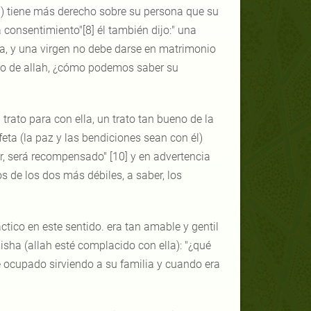
b) tiene más derecho sobre su persona que su
 consentimiento"[8] él también dijo:" una
la, y una virgen no debe darse en matrimonio
ero de allah, ¿cómo podemos saber su
trato para con ella, un trato tan bueno de la
eta (la paz y las bendiciones sean con él)
r, será recompensado" [10] y en advertencia
s de los dos más débiles, a saber, los
ctico en este sentido. era tan amable y gentil
aisha (allah esté complacido con ella): "¿qué
se ocupado sirviendo a su familia y cuando era