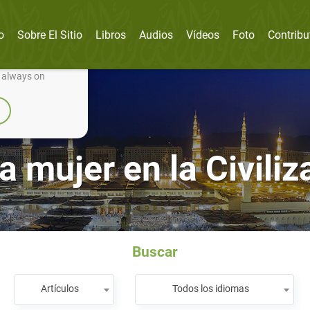
o
Sobre El Sitio
Libros
Audios
Vídeos
Foto
Contribu
nually improve it.
e always on
a mujer en la Civiliz
Buscar
Artículos
Todos los idiomas