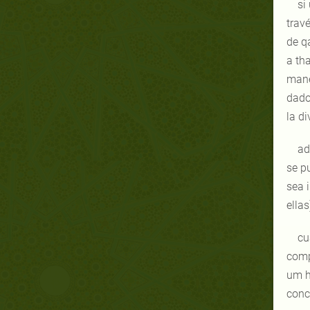
si
trav
de qa
a th
maner
dado 
la di
ad
se pu
sea i
ellas
cu
compl
um ha
conc