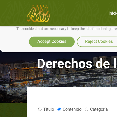
Inici
We use cookies to make our site work well for you and so we can conti
The cookies that are necessary to keep the site functioning ar
Accept Cookies
Reject Cookies
Derechos de l
Título
Contenido
Categoría