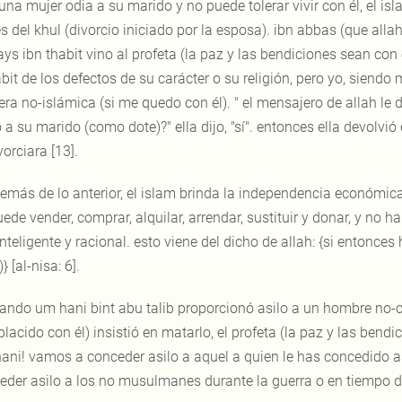
 una mujer odia a su marido y no puede tolerar vivir con él, el is
és del khul (divorcio iniciado por la esposa). ibn abbas (que all
ys ibn thabit vino al profeta (la paz y las bendiciones sean con 
abit de los defectos de su carácter o su religión, pero yo, sie
a no-islámica (si me quedo con él). " el mensajero de allah le di
a su marido (como dote)?" ella dijo, "sí". entonces ella devolvió e
vorciara [13].
emás de lo anterior, el islam brinda la independencia económica
ede vender, comprar, alquilar, arrendar, sustituir y donar, y no h
nteligente y racional. esto viene del dicho de allah: {si entonces 
)} [al-nisa: 6].
ando um hani bint abu talib proporcionó asilo a un hombre no-cr
acido con él) insistió en matarlo, el profeta (la paz y las bendici
ni! vamos a conceder asilo a aquel a quien le has concedido asilo
eder asilo a los no musulmanes durante la guerra o en tiempo d