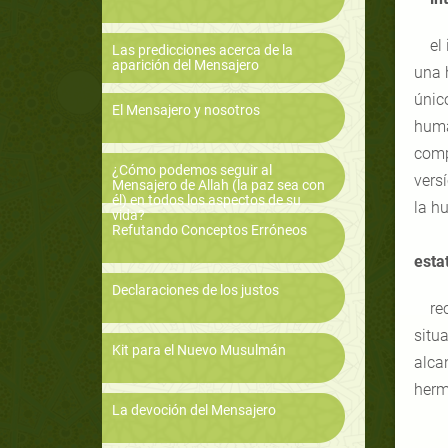
el
Las predicciones acerca de la
aparición del Mensajero
una 
único
El Mensajero y nosotros
huma
comp
¿Cómo podemos seguir al
vers
Mensajero de Allah (la paz sea con
él) en todos los aspectos de su
la h
vida?
Refutando Conceptos Erróneos
esta
Declaraciones de los justos
re
situa
Kit para el Nuevo Musulmán
alca
herm
La devoción del Mensajero