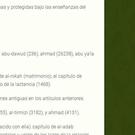
nas y protegidas bajo las enseñanzas del
13), abu-dawud (236), ahmad (26238), abu ya'la
de al-nikah (matrimonio), el capítulo de
o de la lactancia (1468).
es antiguas en los artículos anteriores.
55), al-tirmizi (3182), y ahmad (4131).
acido con ella): capítulo de al-adab
modales y unión de los lazos de la relación