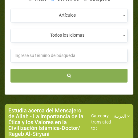
Artículos
Todos los idiomas
Estudia acerca del Mensajero
de Allah
- La Importancia de la
Category
العربية
Ética y los Valores en la
translated
Civilización Islámica-Doctor/
to :
Rageb Al-Siryani