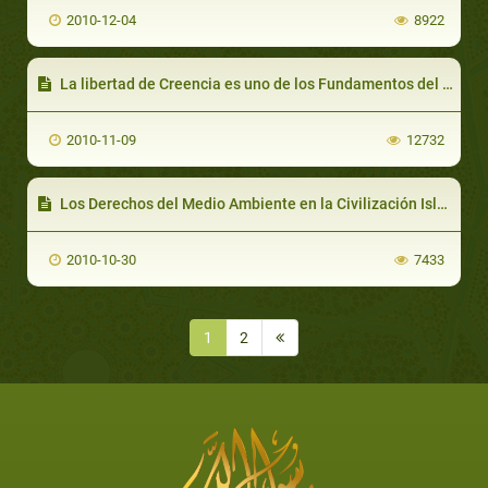
2010-12-04
8922
La libertad de Creencia es uno de los Fundamentos del Islam
2010-11-09
12732
Los Derechos del Medio Ambiente en la Civilización Islámica
2010-10-30
7433
1
2