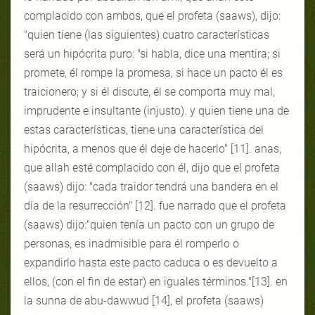
complacido con ambos, que el profeta (saaws), dijo:
"quien tiene (las siguientes) cuatro características
será un hipócrita puro: "si habla, dice una mentira; si
promete, él rompe la promesa, si hace un pacto él es
traicionero; y si él discute, él se comporta muy mal,
imprudente e insultante (injusto). y quien tiene una de
estas características, tiene una característica del
hipócrita, a menos que él deje de hacerlo" [11]. anas,
que allah esté complacido con él, dijo que el profeta
(saaws) dijo: "cada traidor tendrá una bandera en el
día de la resurrección" [12]. fue narrado que el profeta
(saaws) dijo:"quien tenía un pacto con un grupo de
personas, es inadmisible para él romperlo o
expandirlo hasta este pacto caduca o es devuelto a
ellos, (con el fin de estar) en iguales términos."[13]. en
la sunna de abu-dawwud [14], el profeta (saaws)