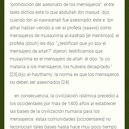
"prohibición del asesinato de los mensajeros". entre
tales dichos está lo que abdullah ibn masud dijo,
cuando ibn al-nawwahah fue asesinado: éste e ibn
athal habían venido a ver al profeta (saaws) como
mensajeros de musaylima al-kadhab [el mentiroso]. el
profeta (pbuh) les dijo: “¿testifican que yo soy el
mensajero de allah?” dijeron: testificamos que
musaylima es el mensajero de allah. él dijo: "si yo
mataría a los mensajeros, los hubiera decapitado.”
[23],dijo al-haythamy: la norma es que los mensajeros
no deben ser asesinados [24].
en consecuencia, la civilización islámica precedió a
los occidentales por más de 1400 años al establecer
las bases de la civilización humana para los
mensajeros. estas comunidades [occidentales] no
reconocían tales bases hasta hace muy poco tiempo.