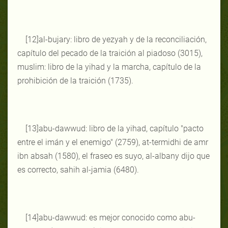
[12]al-bujary: libro de yezyah y de la reconciliación,
capítulo del pecado de la traición al piadoso (3015),
muslim: libro de la yihad y la marcha, capítulo de la
prohibición de la traición (1735).
[13]abu-dawwud: libro de la yihad, capítulo "pacto
entre el imán y el enemigo" (2759), at-termidhi de amr
ibn absah (1580), el fraseo es suyo, al-albany dijo que
es correcto, sahih al-jamia (6480).
[14]abu-dawwud: es mejor conocido como abu-