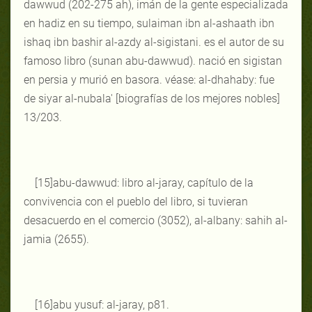
dawwud (202-275 ah), imán de la gente especializada
en hadiz en su tiempo, sulaiman ibn al-ashaath ibn
ishaq ibn bashir al-azdy al-sigistani. es el autor de su
famoso libro (sunan abu-dawwud). nació en sigistan
en persia y murió en basora. véase: al-dhahaby: fue
de siyar al-nubala' [biografías de los mejores nobles]
13/203.
[15]abu-dawwud: libro al-jaray, capítulo de la
convivencia con el pueblo del libro, si tuvieran
desacuerdo en el comercio (3052), al-albany: sahih al-
jamia (2655).
[16]abu yusuf: al-jaray, p81.