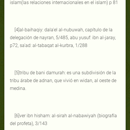
islam(las relaciones internacionales en el islam) p 81
[4]al-baihaqiy: dala'el al-nubuwah, capítulo de la
delegación de nayran, 5/485, abu yusuf: ibn al-jaray,
p72, sa'ad: al-tabaqat al-kurbra, 1/288
[5]tribu de bani damurah: es una subdivisión de la
tribu árabe de adnan, que vivió en widan, al oeste de
medina.
[6]ver ibn hisham: al-sirah al-nabawiyah (biografía
del profeta), 3/143