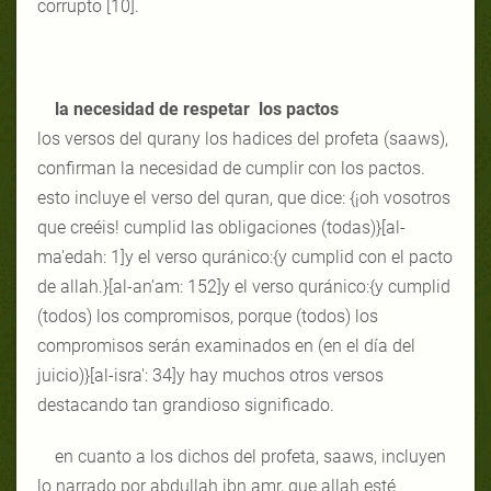
corrupto [10].
la necesidad de respetar los pactos
los versos del qurany los hadices del profeta (saaws),
confirman la necesidad de cumplir con los pactos.
esto incluye el verso del quran, que dice: {¡oh vosotros
que creéis! cumplid las obligaciones (todas)}[al-
ma'edah: 1]y el verso quránico:{y cumplid con el pacto
de allah.}[al-an’am: 152]y el verso quránico:{y cumplid
(todos) los compromisos, porque (todos) los
compromisos serán examinados en (en el día del
juicio)}[al-isra': 34]y hay muchos otros versos
destacando tan grandioso significado.
en cuanto a los dichos del profeta, saaws, incluyen
lo narrado por abdullah ibn amr, que allah esté