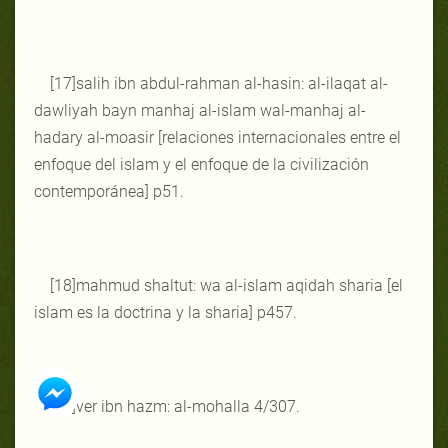
[17]salih ibn abdul-rahman al-hasin: al-ilaqat al-
dawliyah bayn manhaj al-islam wal-manhaj al-
hadary al-moasir [relaciones internacionales entre el
enfoque del islam y el enfoque de la civilización
contemporánea] p51.
[18]mahmud shaltut: wa al-islam aqidah sharia [el
islam es la doctrina y la sharia] p457.
[19]ver ibn hazm: al-mohalla 4/307.