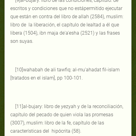
[9]al-bujary: libro de las condiciones, capítulo: de
escritos y condiciones que no estápermitido ejecutar
que están en contra del libro de allah (2584), muslim:
libro de la liberación, el capítulo de lealtad a él que
libera (1504), ibn maja de'a'esha (2521) y las frases
son suyas.
[10]wahabah de ali tawfiq: al-mu'ahadat fil-islam
[tratados en el islam], pp 100-101.
[11]al-bujary: libro de yezyah y de la reconciliación,
capítulo del pecado de quien viola las promesas
(3007), muslim: libro de la fe, capítulo de las
características del hipócrita (58).