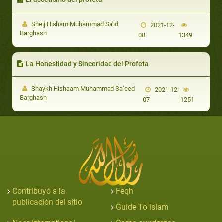
Sheij Hisham Muhammad Sa'id
2021-12-
Barghash
08
1349
La Honestidad y Sinceridad del Profeta
Shaykh Hishaam Muhammad Sa‘eed
2021-12-
Barghash
07
1251
Contribuyó a la
Feqh
publicación del sitio
Guide To islam