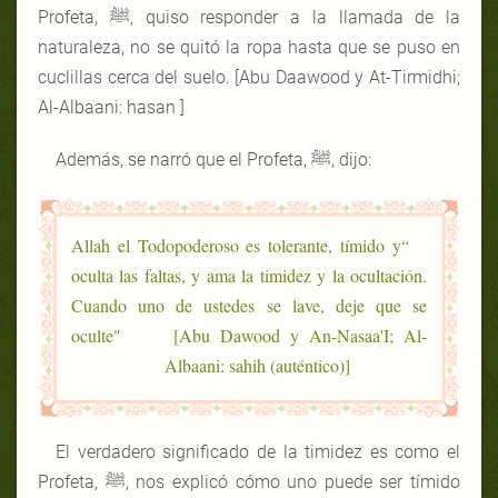
Profeta, ﷺ, quiso responder a la llamada de la
naturaleza, no se quitó la ropa hasta que se puso en
cuclillas cerca del suelo. [Abu Daawood y At-Tirmidhi;
Al-Albaani: hasan ]
Además, se narró que el Profeta, ﷺ, dijo:
“Allah el Todopoderoso es tolerante, tímido y
oculta las faltas, y ama la timidez y la ocultación.
Cuando uno de ustedes se lave, deje que se
oculte" [Abu Dawood y An-Nasaa'I; Al-
Albaani: sahih (auténtico)]
El verdadero significado de la timidez es como el
Profeta, ﷺ, nos explicó cómo uno puede ser tímido