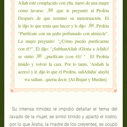
Allah esté complacido con ella, narró de una mujer
que le preguntó al Profeta, ﷺ, cómo lavarse.
Después de que terminó su menstruación. El
Profeta, ﷺ, le dijo lo que tenía que hacer y le dijo:
"Purifícate con un paño perfumado con almizcle".
La mujer preguntó: "¿Cómo puedo purificarme
con él?", Él dijo: "¡SubhanAllah (Gloria a Allah)!
¡purifícate (con él)! " El Profeta, ﷺ, se sintió
tímido y volvió la cara. Por lo tanto, 'Aishah la
acercó y le dijo lo que el Profeta, sallAllahu' alayhi
wa sallam , quería decir. [Al-Bujari y Muslim]
Su intensa timidez le impidió detallar el tema del
lavado de la mujer, se sintió tímido y apartó el rostro,
por lo que Aisha, la madre de los creyentes, se ocupó