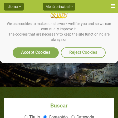
Idioma
Menú principal
We use cookies to make our site work well for you and so we can
continually improve it.
The cookies that are necessary to keep the site functioning are
always on
La Timidez del profeta
Accept Cookies
Reject Cookies
Buscar
Título
Contenido
Categoría