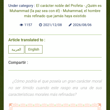
Under category :
El carácter noble del Profeta - ¿Quién es
Muhammad (la paz sea con él) - Muhammad, el hombre
más refinado que jamás haya existido
1157
2021/12/08
2026/08/06
Article translated to :
العربية
English
Compartir :
¿Cómo podría el que poseía un gran carácter moral
no ser tímido cuando este rasgo era una de sus
características morales más refinadas?