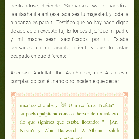
postrándose, diciendo: 'Subhanaka wa bi hamdika;
laa ilaaha illa ant (exaltada sea tu majestad, y toda la
alabanza es para ti. Testifico que no hay nada digno
de adoración excepto tú)' Entonces dije: 'Que mi padre
y mi madre sean sacrificados por ti'. Estaba
pensando en un asunto, mientras que tú estás
ocupado en otro diferente '”
Además, 'Abdullah Ibn Ash-Shijeer, que Allah esté
complacido con él, narró otro incidente que decía:
"Una vez fui al Profeta, ﷺ, mientras él oraba y
su pecho palpitaba como el hervor de un caldero.
(lo que significa que estaba llorando) " [An-
Nasaa'i y Abu Daawood; Al-Albaani: sahih
(auténtico)]