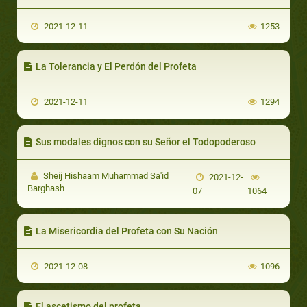
2021-12-11
1253
La Tolerancia y El Perdón del Profeta
2021-12-11
1294
Sus modales dignos con su Señor el Todopoderoso
Sheij Hishaam Muhammad Sa'id
2021-12-
Barghash
07
1064
La Misericordia del Profeta con Su Nación
2021-12-08
1096
El ascetismo del profeta