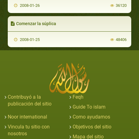
2008-01-26
36120
Comenzar la súplica
2008-01-25
48406
Contribuyó a la
Feqh
publicación del sitio
Guide To islam
Noor international
Como ayudarnos
Vincula tu sitio con
Objetivos del sitio
nosotros
Mapa del sitio