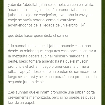
yabir ibn ‘abdullah(aláh se complazca con él) relató:
“cuando el mensajero de aláh pronunciaba una
jutbah sus ojos se enrojecían, levantaba la voz y su
enojo se hacía notorio, como si estuviese
advirtiéndonos de la llegada de un ejército...”[4]
qué debe hacer quien dicta el sermón
1.la sunnahindica que el jatib pronuncie el sermón
desde un minbar que tenga tres escalones. al entrar a
la mezquita deberá subir al minbar y saludar a la
gente. luego tomará asiento hasta que el muecín
pronuncie el adhán. luego pronunciará la primera
jutbah, apoyándose sobre un bastón de ser necesario.
luego se sentará y se reincorporará para pronunciar la
segunda jutbah de pie.
2.es sunnah que el imám pronuncie una jutbah corta
previamente memorizada, pero si no puede, se puede
leer de un papel.