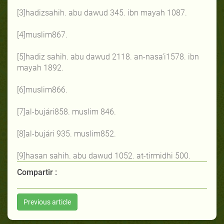
[3]hadizsahih. abu dawud 345. ibn mayah 1087.
[4]muslim867.
[5]hadiz sahih. abu dawud 2118. an-nasa’i1578. ibn
mayah 1892.
[6]muslim866.
[7]al-bujári858. muslim 846.
[8]al-bujári 935. muslim852.
[9]hasan sahih. abu dawud 1052. at-tirmidhi 500.
Compartir :
Previous article