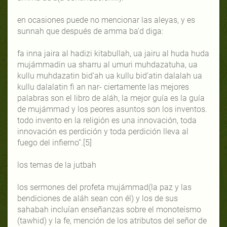
en ocasiones puede no mencionar las aleyas, y es
sunnah que después de amma ba‘d diga:
fa inna jaira al hadizi kitabullah, ua jairu al huda huda
mujámmadin ua sharru al umuri muhdazatuha, ua
kullu muhdazatin bid‘ah ua kullu bid‘atin dalalah ua
kullu dalalatin fi an nar- ciertamente las mejores
palabras son el libro de aláh, la mejor guía es la guía
de mujámmad y los peores asuntos son los inventos.
todo invento en la religión es una innovación, toda
innovación es perdición y toda perdición lleva al
fuego del infierno”.[5]
los temas de la jutbah
los sermones del profeta mujámmad(la paz y las
bendiciones de aláh sean con él) y los de sus
sahabah incluían enseñanzas sobre el monoteísmo
(tawhid) y la fe, mención de los atributos del señor de