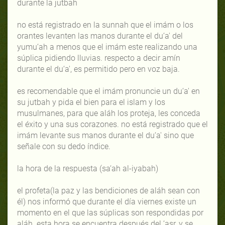
durante la jutbah
no está registrado en la sunnah que el imám o los
orantes levanten las manos durante el du‘a' del
yumu‘ah a menos que el imám este realizando una
súplica pidiendo lluvias. respecto a decir amín
durante el du‘a', es permitido pero en voz baja.
es recomendable que el imám pronuncie un du‘a' en
su jutbah y pida el bien para el islam y los
musulmanes, para que aláh los proteja, les conceda
el éxito y una sus corazones. no está registrado que el
imám levante sus manos durante el du‘a' sino que
señale con su dedo índice.
la hora de la respuesta (sa‘ah al-iyabah)
el profeta(la paz y las bendiciones de aláh sean con
él) nos informó que durante el día viernes existe un
momento en el que las súplicas son respondidas por
aláh. esta hora se encuentra después del ‘asr, y se