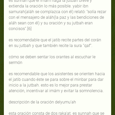
es sunnah que el imám haga la jutbah breve y
extienda la oración lo más posible. yabir ibn
samurah(aláh se complazca con él) relató: “solía rezar
con el mensajero de aláh(la paz y las bendiciones de
aláh sean con él) y su oración y su jutbah eran
concisos”.[6]
es recomendable que el jatib recite partes del corán
en su jutbah y que también recite la sura “qaf”.
cómo se deben sentar los orantes al escuchar le
sermón
es recomendable que los asistentes se orienten hacia
el jatib cuando éste se para sobre el minbar para dar
inicio a la jutbah. esto es lo mejor para prestar
atención, incentivar al imám y evitar la somnolencia.
descripción de la oración delyumu‘ah
esta oración consta de dos raka‘at. es sunnah que se