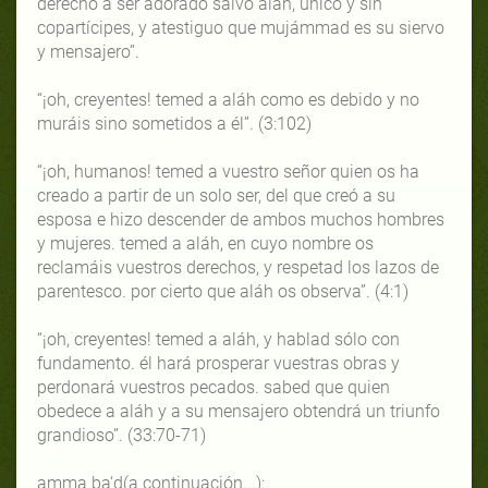
derecho a ser adorado salvo aláh, único y sin
copartícipes, y atestiguo que mujámmad es su siervo
y mensajero”.
“¡oh, creyentes! temed a aláh como es debido y no
muráis sino sometidos a él”. (3:102)
“¡oh, humanos! temed a vuestro señor quien os ha
creado a partir de un solo ser, del que creó a su
esposa e hizo descender de ambos muchos hombres
y mujeres. temed a aláh, en cuyo nombre os
reclamáis vuestros derechos, y respetad los lazos de
parentesco. por cierto que aláh os observa”. (4:1)
“¡oh, creyentes! temed a aláh, y hablad sólo con
fundamento. él hará prosperar vuestras obras y
perdonará vuestros pecados. sabed que quien
obedece a aláh y a su mensajero obtendrá un triunfo
grandioso”. (33:70-71)
amma ba‘d(a continuación...):