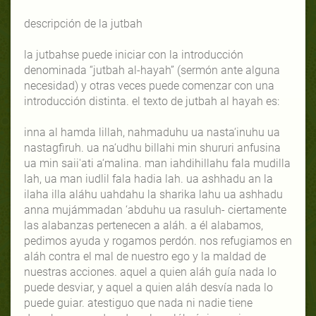
descripción de la jutbah
la jutbahse puede iniciar con la introducción
denominada “jutbah al-hayah” (sermón ante alguna
necesidad) y otras veces puede comenzar con una
introducción distinta. el texto de jutbah al hayah es:
inna al hamda lillah, nahmaduhu ua nasta‘inuhu ua
nastagfiruh. ua na‘udhu billahi min shururi anfusina
ua min saii'ati a‘malina. man iahdihillahu fala mudilla
lah, ua man iudlil fala hadia lah. ua ashhadu an la
ilaha illa aláhu uahdahu la sharika lahu ua ashhadu
anna mujámmadan ‘abduhu ua rasuluh- ciertamente
las alabanzas pertenecen a aláh. a él alabamos,
pedimos ayuda y rogamos perdón. nos refugiamos en
aláh contra el mal de nuestro ego y la maldad de
nuestras acciones. aquel a quien aláh guía nada lo
puede desviar, y aquel a quien aláh desvía nada lo
puede guiar. atestiguo que nada ni nadie tiene