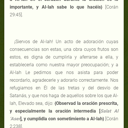
importante, y Al-lah sabe lo que hacéis}
[Corán
29:45].
¡Siervos de Al-lah! Un acto de adoración cuyas
consecuencias son estas, una obra cuyos frutos son
estos, es digna de cumplirla y aferrarse a ella, y
establecerla como nuestra mayor preocupación; y a
Al-lah Le pedimos que nos asista para poder
recordarlo, agradecerle y adorarlo correctamente. Nos
refugiamos en Él de las tretas y del desvío de
Satanás, y que nos haga de aquellos sobre los que Al-
lah, Elevado sea, dijo:
{Observad la oración prescrita,
y especialmente la oración intermedia [
Salat Al
‘Aser
], y cumplidla con sometimiento a Al-lah}
[Corán
2:238].