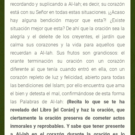
recordando y suplicando a Al-lah; es decir, su corazón
está con su Señor en todas estas situaciones. ¡¿Acaso
hay alguna bendición mayor que esta?! ¿Existe
situación mejor que esta? De ahí que la oración sea la
alegría y el deleite de los creyentes, el jardín que
calma sus corazones y la vida para aquellos que
recuerdan a Al-lah. Sus frutos son grandiosos: el
orante terminación su oración con un corazón
diferente al que tenía cuando entró en ella, con un
corazón repleto de luz y felicidad, abierto para todas
las bendiciones del Islam; por ello encuentra que ama
el bien y detesta el mal, confirmándose de esta forma
las Palabras de Al-lah:
{Recita lo que se te ha
revelado del Libro [el Corán] y haz la oración, que
ciertamente la oración preserva de cometer actos
inmorales y reprobables. Y sabe que tener presente
a Al-lah en el corazón durante la oración es lo