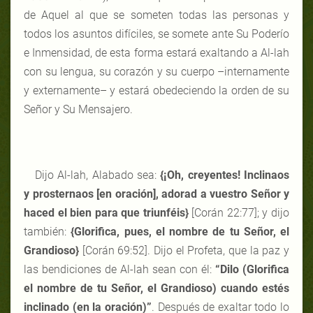
de Aquel al que se someten todas las personas y
todos los asuntos difíciles, se somete ante Su Poderío
e Inmensidad, de esta forma estará exaltando a Al-lah
con su lengua, su corazón y su cuerpo –internamente
y externamente– y estará obedeciendo la orden de su
Señor y Su Mensajero.
Dijo Al-lah, Alabado sea:
{¡Oh, creyentes! Inclinaos
y prosternaos [en oración], adorad a vuestro Señor y
haced el bien para que triunféis}
[Corán 22:77]; y dijo
también:
{Glorifica, pues, el nombre de tu Señor, el
Grandioso}
[Corán 69:52]. Dijo el Profeta, que la paz y
las bendiciones de Al-lah sean con él:
“Dilo (Glorifica
el nombre de tu Señor, el Grandioso) cuando estés
inclinado (en la oración)”
. Después de exaltar todo lo