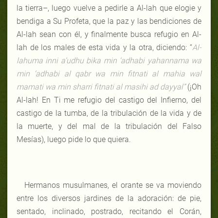
la tierra–, luego vuelve a pedirle a Al-lah que elogie y
bendiga a Su Profeta, que la paz y las bendiciones de
Al-lah sean con él, y finalmente busca refugio en Al-
lah de los males de esta vida y la otra, diciendo: “
Al-
lahuma inni a’udhu bika min ‘adhabi yahannama wa
min ‘adhabi al qabr wa min fitnati al mahia wal
mamati wa min sharri fitnati al masihi ad dayyal”
(¡Oh
Al-lah! En Ti me refugio del castigo del Infierno, del
castigo de la tumba, de la tribulación de la vida y de
la muerte, y del mal de la tribulación del Falso
Mesías), luego pide lo que quiera.
Hermanos musulmanes, el orante se va moviendo
entre los diversos jardines de la adoración: de pie,
sentado, inclinado, postrado, recitando el Corán,