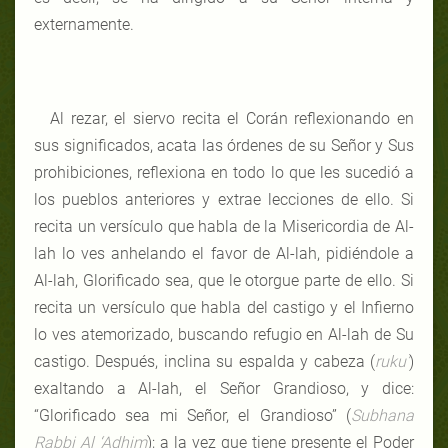
externamente.
Al rezar, el siervo recita el Corán reflexionando en
sus significados, acata las órdenes de su Señor y Sus
prohibiciones, reflexiona en todo lo que les sucedió a
los pueblos anteriores y extrae lecciones de ello. Si
recita un versículo que habla de la Misericordia de Al-
lah lo ves anhelando el favor de Al-lah, pidiéndole a
Al-lah, Glorificado sea, que le otorgue parte de ello. Si
recita un versículo que habla del castigo y el Infierno
lo ves atemorizado, buscando refugio en Al-lah de Su
castigo. Después, inclina su espalda y cabeza (
ruku’
)
exaltando a Al-lah, el Señor Grandioso, y dice:
“Glorificado sea mi Señor, el Grandioso” (
Subhana
Rabbi Al ‘Adhim
); a la vez que tiene presente el Poder