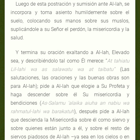
Luego de esta postración y sumisión ante Al-lah, se
incorpora y toma asiento humildemente sobre el
suelo, colocando sus manos sobre sus muslos,
suplicándole a su Señor el perdón, la misericordia y la
salud.
Y termina su oración exaltando a Al-lah, Elevado
sea, y describiéndolo tal como Él merece: “
At tahiatu
Lil-lahi wa as salawatu wa at taibatu”
(Las
salutaciones, las oraciones y las buenas obras son
para Al-lah); pide a Al-lah que elogie a Su Profeta y
haga descender sobre él Su misericordia y
bendiciones (
As-Salamu ‘alaika aiuha an nabiu wa
rahmatul-lahi wa barakatuh
), después pide a Al-lah
que descienda la Misericordia sobre él como siervo y
sobre quienes están junto a él, y sobre el resto de
siervos piadosos de Al-lah –ya sea en los cielos o en