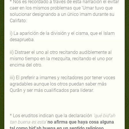
* Nos es recordado a través de esta narración el evitar
caer en los mismos problemas que ‘Umar tuvo que
solucionar designando a un único imam durante su
Califato:
i) La aparición de la división y el cisma, que el Islam
desaprueba.
ii) Distraer el uno al otro recitando audiblemente al
mismo tiempo en la mezquita, recitando el uno por
encima del otro.
iii) El preferir a imames y recitadores por tener voces
agradables aunque los otros puedan saber más
Qurân y ser más cualificados para liderar.
* Los eruditos indican que la declaración
‘qué bid’ah
tan buena es esta’
no afirma que haya cosa alguna
tal como bid’ah buena en un sentido religioso
,