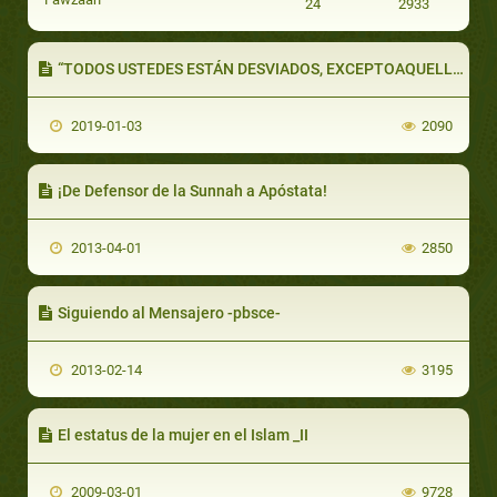
24
2933
“TODOS USTEDES ESTÁN DESVIADOS, EXCEPTOAQUELLOS A QUIENES YO GUÍO” (PARTE 2 DE 2): TODO PODER Y TODA FUERZA PROVIENENSOLO DE DIOS
2019-01-03
2090
¡De Defensor de la Sunnah a Apóstata!
2013-04-01
2850
Siguiendo al Mensajero -pbsce-
2013-02-14
3195
El estatus de la mujer en el Islam _II
2009-03-01
9728