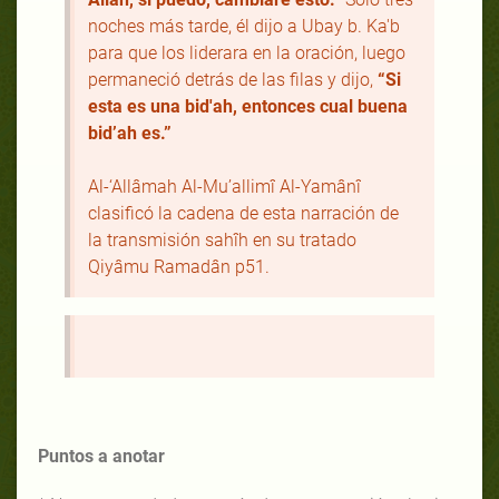
noches más tarde, él dijo a Ubay b. Ka'b
para que los liderara en la oración, luego
permaneció detrás de las filas y dijo,
“Si
esta es una bid'ah, entonces cual buena
bid’ah es.”
Al-‘Allâmah Al-Mu’allimî Al-Yamânî
clasificó la cadena de esta narración de
la transmisión sahîh en su tratado
Qiyâmu Ramadân p51.
Puntos a anotar