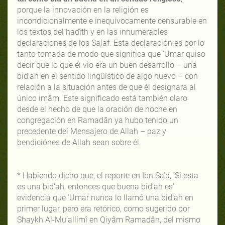
porque la innovación en la religión es
incondicionalmente e inequívocamente censurable en
los textos del hadîth y en las innumerables
declaraciones de los Salaf. Esta declaración es por lo
tanto tomada de modo que significa que ‘Umar quiso
decir que lo que él vio era un buen desarrollo – una
bid'ah en el sentido lingüístico de algo nuevo – con
relación a la situación antes de que él designara al
único imâm. Este significado está también claro
desde el hecho de que la oración de noche en
congregación en Ramadân ya hubo tenido un
precedente del Mensajero de Allah – paz y
bendiciónes de Allah sean sobre él.
* Habiendo dicho que, el reporte en Ibn Sa’d, ‘Si esta
es una bid'ah, entonces que buena bid’ah es’
evidencia que ‘Umar nunca lo llamó una bid'ah en
primer lugar, pero era retórico, como sugerido por
Shaykh Al-Mu’allimî en Qiyâm Ramadân, del mismo