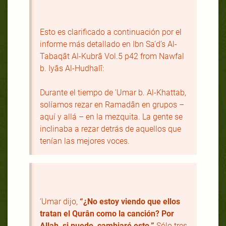
Esto es clarificado a continuación por el
informe más detallado en Ibn Sa’d’s Al-
Tabaqât Al-Kubrâ Vol.5 p42 from Nawfal
b. Iyâs Al-Hudhalî:
Durante el tiempo de 'Umar b. Al-Khattab,
solíamos rezar en Ramadân en grupos –
aquí y allá – en la mezquita. La gente se
inclinaba a rezar detrás de aquellos que
tenían las mejores voces.
‘Umar dijo,
“¿No estoy viendo que ellos
tratan el Qurân como la canción? Por
Allah, si puedo, cambiaré esto.”
Sólo tres