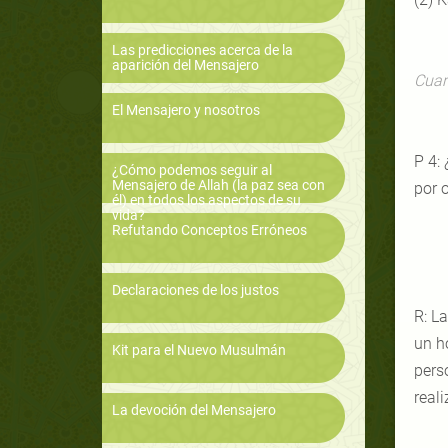
Las predicciones acerca de la
aparición del Mensajero
Cuar
El Mensajero y nosotros
P 4: 
¿Cómo podemos seguir al
Mensajero de Allah (la paz sea con
por 
él) en todos los aspectos de su
vida?
Refutando Conceptos Erróneos
Declaraciones de los justos
R: L
un h
Kit para el Nuevo Musulmán
pers
real
La devoción del Mensajero