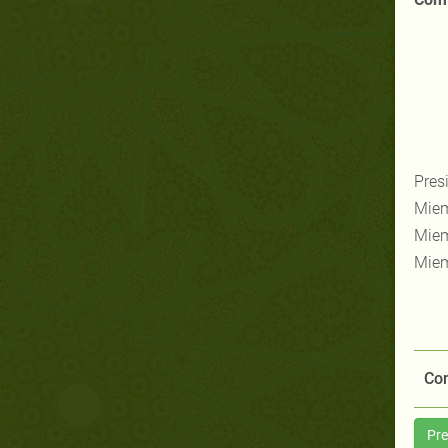
Pres
Miem
Miem
Miem
Com
Pre