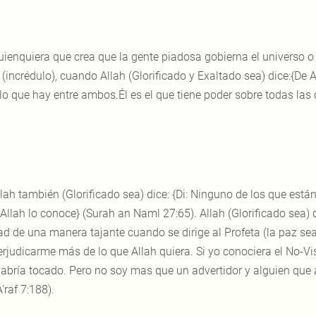
ienquiera que crea que la gente piadosa gobierna el universo o q
 (incrédulo), cuando Allah (Glorificado y Exaltado sea) dice:{De Al
 lo que hay entre ambos.Él es el que tiene poder sobre todas las
lah también (Glorificado sea) dice: {Di: Ninguno de los que están 
 Allah lo conoce} (Surah an Naml 27:65). Allah (Glorificado sea)
ad de una manera tajante cuando se dirige al Profeta (la paz sea
erjudicarme más de lo que Allah quiera. Si yo conociera el No-V
abría tocado. Pero no soy mas que un advertidor y alguien que a
A'raf 7:188).