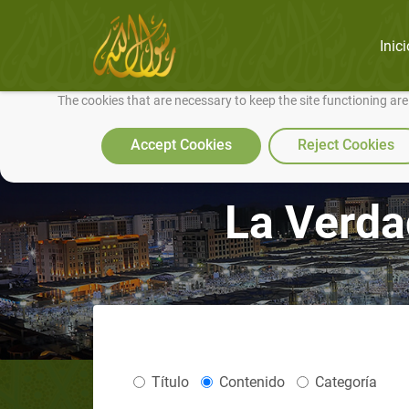
Inici
We use cookies to make our site work well for you and so we can conti
The cookies that are necessary to keep the site functioning ar
Accept Cookies
Reject Cookies
La Verda
Título
Contenido
Categoría