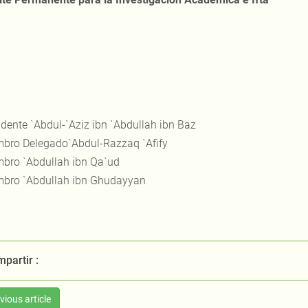
idente `Abdul-`Aziz ibn `Abdullah ibn Baz
bro Delegado`Abdul-Razzaq `Afify
bro `Abdullah ibn Qa`ud
bro `Abdullah ibn Ghudayyan
partir :
vious article