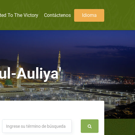
ted To The Victory
Contáctenos
Idioma
l-Auliya'