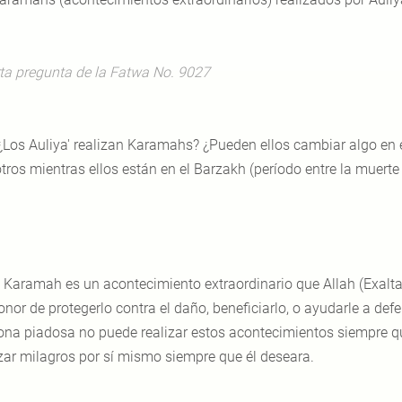
ta pregunta de la Fatwa No. 9027
¿Los Auliya' realizan Karamahs? ¿Pueden ellos cambiar algo en el 
otros mientras ellos están en el Barzakh (período entre la muerte
a Karamah es un acontecimiento extraordinario que Allah (Exal
onor de protegerlo contra el daño, beneficiarlo, o ayudarle a def
ona piadosa no puede realizar estos acontecimientos siempre qu
izar milagros por sí mismo siempre que él deseara.