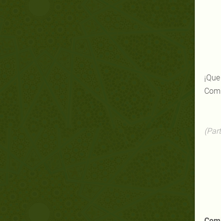
¡Que
Comp
(Par
Comi