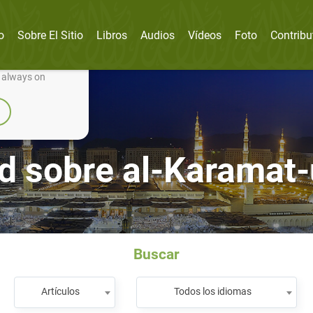
o
Sobre El Sitio
Libros
Audios
Vídeos
Foto
Contribu
nually improve it.
e always on
d sobre al-Karamat-u
Buscar
Artículos
Todos los idiomas