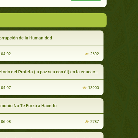
orrupción de la Humanidad
-04-02
2692
o del Profeta (la paz sea con él) en la educación y en la rectificación del comportamiento
-04-07
13900
emonio No Te Forzó a Hacerlo
-06-08
2787