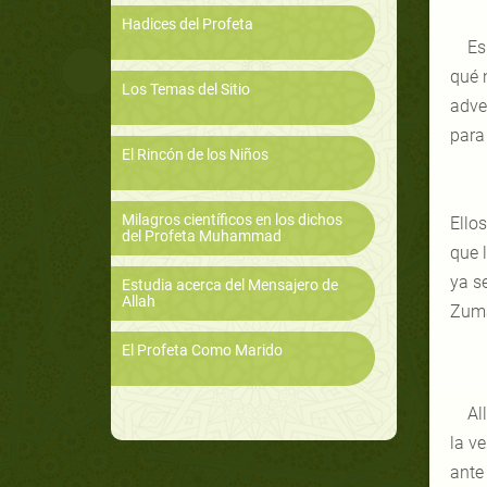
Hadices del Profeta
Es
qué 
Los Temas del Sitio
adve
para 
El Rincón de los Niños
Milagros científicos en los dichos
Ello
del Profeta Muhammad
que 
ya se
Estudia acerca del Mensajero de
Allah
Zuma
El Profeta Como Marido
Al
la v
ante 