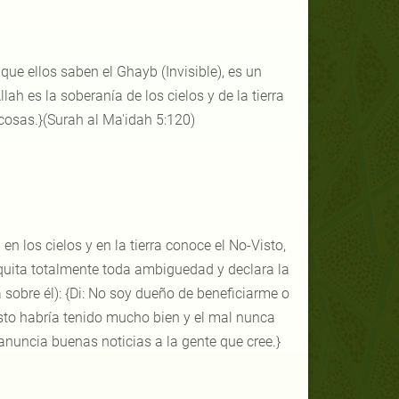
ue ellos saben el Ghayb (Invisible), es un
lah es la soberanía de los cielos y de la tierra
 cosas.}(Surah al Ma'idah 5:120)
en los cielos y en la tierra conoce el No-Visto,
 quita totalmente toda ambiguedad y declara la
 sobre él): {Di: No soy dueño de beneficiarme o
isto habría tenido mucho bien y el mal nunca
nuncia buenas noticias a la gente que cree.}