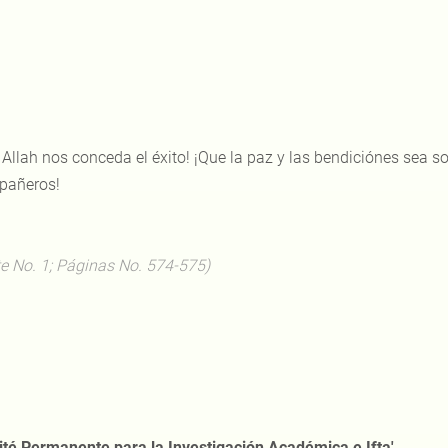
 Allah nos conceda el éxito! ¡Que la paz y las bendiciónes sea 
añeros!
te No. 1; Páginas No. 574-575)
té Permanente para la Investigación Académica e Ifta'