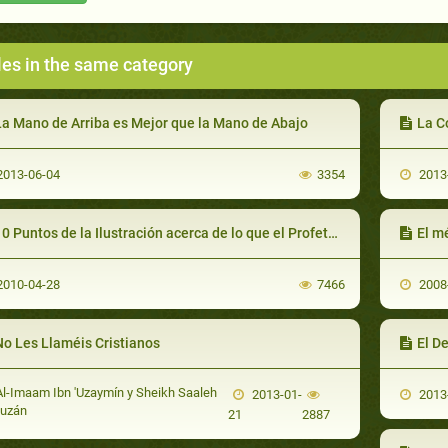
les in the same category
La Mano de Arriba es Mejor que la Mano de Abajo
La C
013-06-04
3354
2013
0 Puntos de la Ilustración acerca de lo que el Profeta Muhammad dio a la Humanidad
El métod
010-04-28
7466
2008
No Les Llaméis Cristianos
El D
l-Imaam Ibn 'Uzaymín y Sheikh Saaleh
2013-01-
2013
auzán
21
2887