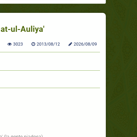
at-ul-Auliya'
3023
2013/08/12
2026/08/09
a' (la gente piadosa)