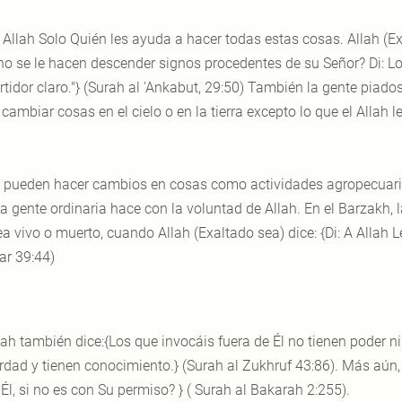
 Allah Solo Quién les ayuda a hacer todas estas cosas. Allah (Exal
no se le hacen descender signos procedentes de su Señor? Di: Lo
rtidor claro."} (Surah al 'Ankabut, 29:50) También la gente piad
cambiar cosas en el cielo o en la tierra excepto lo que el Allah
s pueden hacer cambios en cosas como actividades agropecuarias
la gente ordinaria hace con la voluntad de Allah. En el Barzakh,
a vivo o muerto, cuando Allah (Exaltado sea) dice: {Di: A Allah Le
r 39:44)
lah también dice:{Los que invocáis fuera de Él no tienen poder n
erdad y tienen conocimiento.} (Surah al Zukhruf 43:86). Más aún, 
Él, si no es con Su permiso? } ( Surah al Bakarah 2:255).