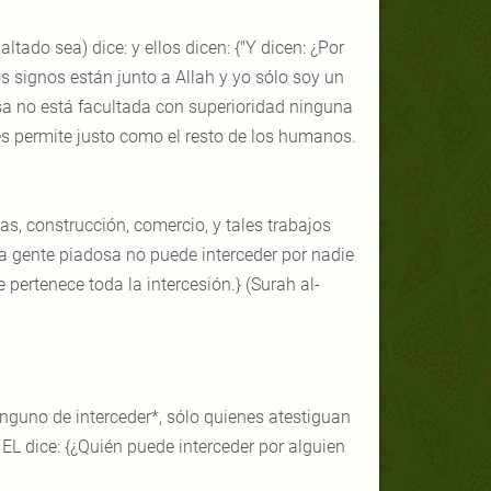
tado sea) dice: y ellos dicen: {"Y dicen: ¿Por
s signos están junto a Allah y yo sólo soy un
osa no está facultada con superioridad ninguna
 les permite justo como el resto de los humanos.
, construcción, comercio, y tales trabajos
 la gente piadosa no puede interceder por nadie
 pertenece toda la intercesión.} (Surah al-
inguno de interceder*, sólo quienes atestiguan
EL dice: {¿Quién puede interceder por alguien