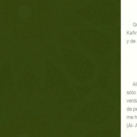
Qu
Kafir
y de
Al
sólo
verd
de p
me h
(Al- 