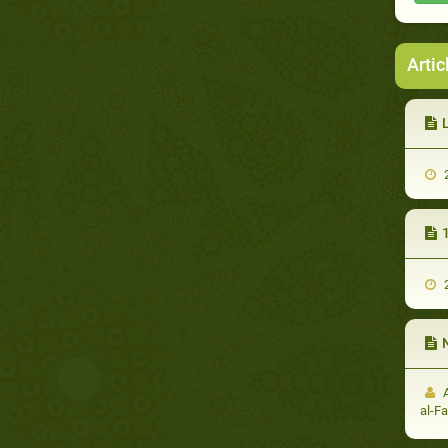
Artic
2
1
2
A
al-F