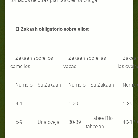
tomados de otras plantas o en otro lugar.
El Zakaah obligatorio sobre ellos:
Zakaah sobre los
Zakaah sobre las
Zakaah
camellos
vacas
las oveja
Número
Su Zakaah
Número
Su Zakaah
Númer
4-1
-
1-29
-
1-39
Tabee'[1]o
5-9
Una oveja
30-39
40-120
tabee'ah