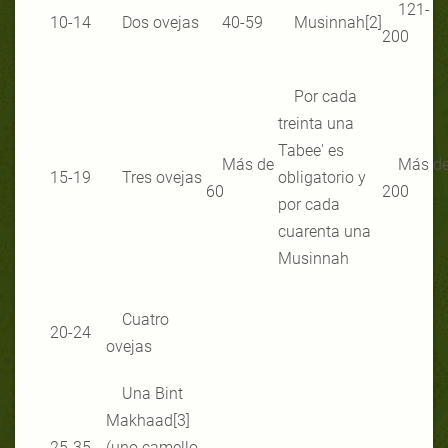
121-
10-14
Dos ovejas
40-59
Musinnah[2]
200
Por cada
treinta una
Tabee' es
Más de
Más d
15-19
Tres ovejas
obligatorio y
60
200
por cada
cuarenta una
Musinnah
Cuatro
20-24
ovejas
Una Bint
Makhaad[3]
25-35
(uno camello