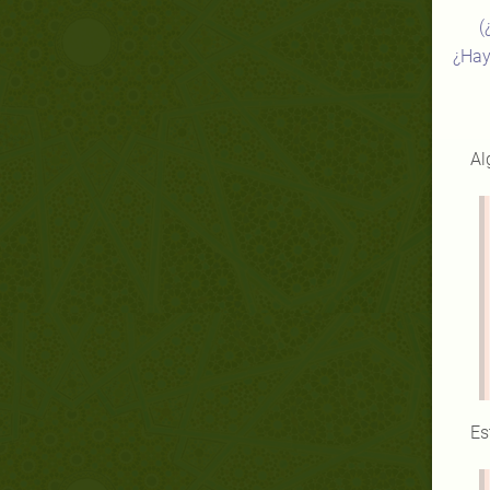
(
¿Hay
Al
Es