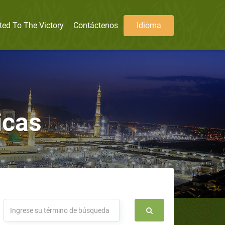
ted To The Victory
Contáctenos
Idioma
icas