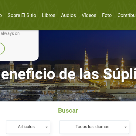
o
Sobre El Sitio
Libros
Audios
Vídeos
Foto
Contribu
nually improve it.
e always on
Beneficio de las Súpl
Buscar
Artículos
Todos los idiomas