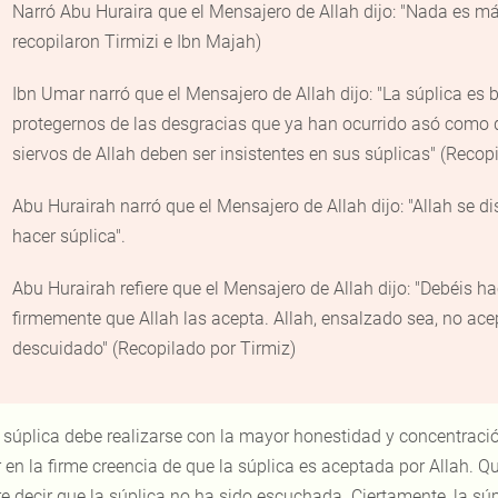
Narró Abu Huraira que el Mensajero de Allah
dijo: "Nada es má
recopilaron Tirmizi e Ibn Majah)
Ibn Umar narró que el Mensajero de Allah
dijo: "La súplica es 
protegernos de las desgracias que ya han ocurrido asó como de 
siervos de Allah deben ser insistentes en sus súplicas" (Recop
Abu Hurairah narró que el Mensajero de Allah
dijo: "Allah se 
hacer súplica".
Abu Hurairah refiere que el Mensajero de Allah
dijo: "Debéis h
firmemente que Allah las acepta. Allah, ensalzado sea, no ace
descuidado" (Recopilado por Tirmiz)
 súplica debe realizarse con la mayor honestidad y concentració
r en la firme creencia de que la súplica es aceptada por Allah. 
re decir que la súplica no ha sido escuchada. Ciertamente, la s