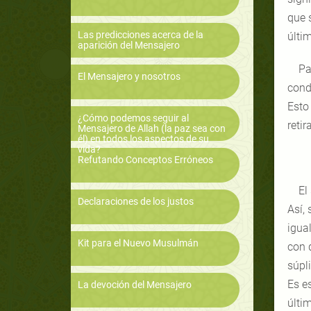
que 
Las predicciones acerca de la
últi
aparición del Mensajero
Pa
El Mensajero y nosotros
cond
Esto
¿Cómo podemos seguir al
reti
Mensajero de Allah (la paz sea con
él) en todos los aspectos de su
vida?
Refutando Conceptos Erróneos
El
Declaraciones de los justos
Así,
igual
Kit para el Nuevo Musulmán
con 
súpl
Es e
La devoción del Mensajero
últi