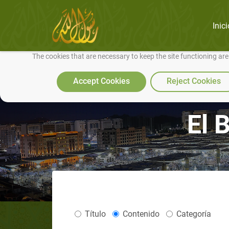
Inici
We use cookies to make our site work well for you and so we can conti
The cookies that are necessary to keep the site functioning ar
Accept Cookies
Reject Cookies
El 
Título
Contenido
Categoría