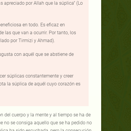
s apreciado por Allah que la súplica" (Lo
beneficiosa en todo. Es eficaz en
las que van a ocurrir. Por tanto, los
ilado por Tirmizi y Ahmad).
disgusta con aquél que se abstiene de
acer súplicas constantemente y creer
pta la súplica de aquél cuyo corazón es
n del cuerpo y la mente y al tiempo se ha de
Que no se consiga aquello que se ha pedido no
úplica ha sido escuchada, pero la consecución