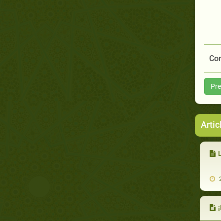
Com
Pre
Artic
L
2