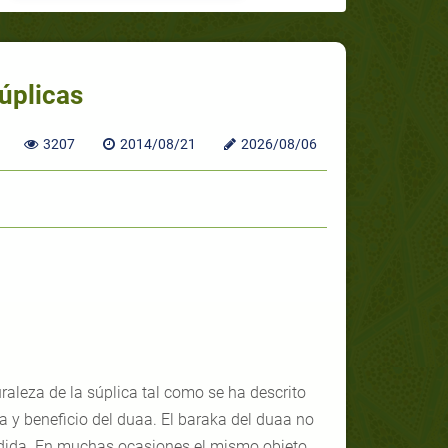
Súplicas
3207
2014/08/21
2026/08/06
raleza de la súplica tal como se ha descrito
a y beneficio del duaa. El baraka del duaa no
edida. En muchas ocasiones el mismo objeto