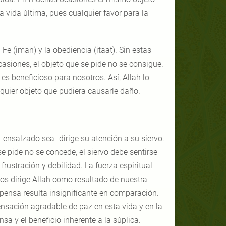
 vida última, pues cualquier favor para la
e (iman) y la obediencia (itaat). Sin estas
asiones, el objeto que se pide no se consigue.
es beneficioso para nosotros. Así, Allah lo
lquier objeto que pudiera causarle daño.
 -ensalzado sea- dirige su atención a su siervo.
se pide no se concede, el siervo debe sentirse
rustración y debilidad. La fuerza espiritual
nos dirige Allah como resultado de nuestra
mpensa resulta insignificante en comparación.
ensación agradable de paz en esta vida y en la
a y el beneficio inherente a la súplica.