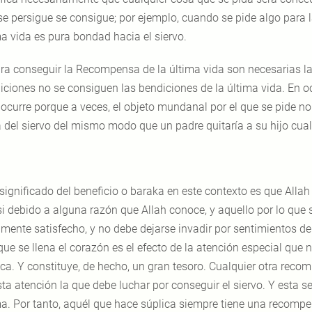
se persigue se consigue; por ejemplo, cuando se pide algo para la
ma vida es pura bondad hacia el siervo.
ra conseguir la Recompensa de la última vida son necesarias la F
iciones no se consiguen las bendiciones de la última vida. En oc
 ocurre porque a veces, el objeto mundanal por el que se pide no 
ra del siervo del mismo modo que un padre quitaría a su hijo cua
 significado del beneficio o baraka en este contexto es que Allah
 si debido a alguna razón que Allah conoce, y aquello por lo que 
mente satisfecho, y no debe dejarse invadir por sentimientos de f
que se llena el corazón es el efecto de la atención especial que 
ica. Y constituye, de hecho, un gran tesoro. Cualquier otra reco
sta atención la que debe luchar por conseguir el siervo. Y esta s
ma. Por tanto, aquél que hace súplica siempre tiene una recompens