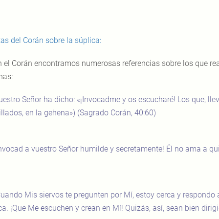
tas del Corán sobre la súplica:
 el Corán encontramos numerosas referencias sobre los que real
nas:
uestro Señor ha dicho: «¡Invocadme y os escucharé! Los que, llev
llados, en la gehena») (Sagrado Corán, 40:60)
Invocad a vuestro Señor humilde y secretamente! Él no ama a quie
uando Mis siervos te pregunten por Mí, estoy cerca y respondo
ca. ¡Que Me escuchen y crean en Mí! Quizás, así, sean bien dirig