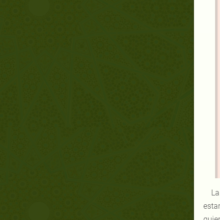
La
esta
quie