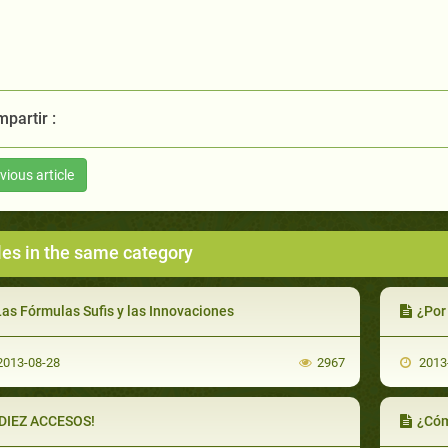
partir :
vious article
les in the same category
as Fórmulas Sufis y las Innovaciones
¿Por
013-08-28
2967
2013
¡DIEZ ACCESOS!
¿Cómo 