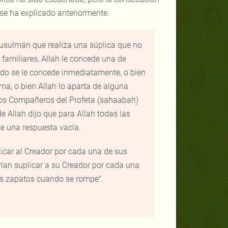
se ha explicado anteriormente.
usulmán que realiza una súplica que no
s familiares, Allah le concede una de
ido se le concede inmediatamente, o bien
ima, o bien Allah lo aparta de alguna
Los Compañeros del Profeta (sahaabah)
de Allah
dijo que para Allah todas las
e una respuesta vacía.
licar al Creador por cada una de sus
rían suplicar a su Creador por cada una
us zapatos cuando se rompe".