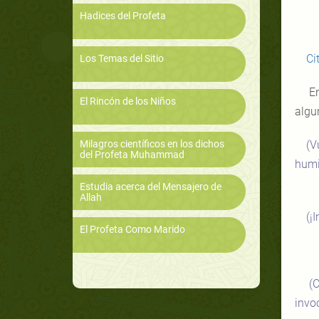
Hadices del Profeta
Ci
Los Temas del Sitio
En
El Rincón de los Niños
algu
Milagros científicos en los dichos
(V
del Profeta Muhammad
humi
Estudia acerca del Mensajero de
Allah
(¡
El Profeta Como Marido
(C
invo