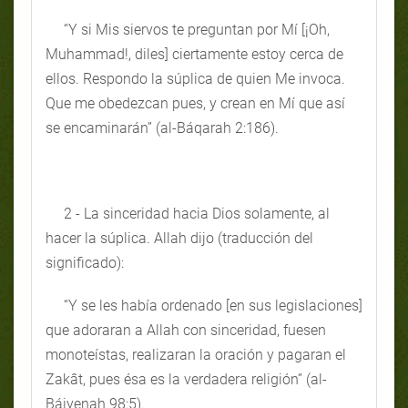
“Y si Mis siervos te preguntan por Mí [¡Oh,
Muhammad!, diles] ciertamente estoy cerca de
ellos. Respondo la súplica de quien Me invoca.
Que me obedezcan pues, y crean en Mí que así
se encaminarán” (al-Báqarah 2:186).
2 - La sinceridad hacia Dios solamente, al
hacer la súplica. Allah dijo (traducción del
significado):
“Y se les había ordenado [en sus legislaciones]
que adoraran a Allah con sinceridad, fuesen
monoteístas, realizaran la oración y pagaran el
Zakât, pues ésa es la verdadera religión” (al-
Báiyenah 98:5).