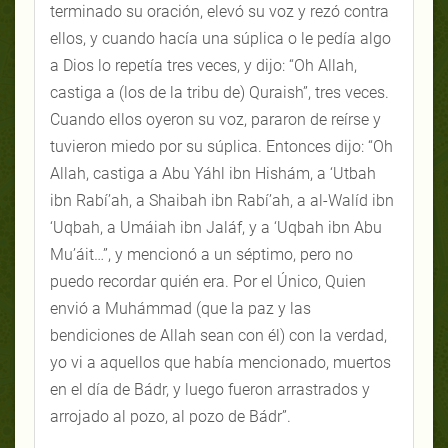
terminado su oración, elevó su voz y rezó contra
ellos, y cuando hacía una súplica o le pedía algo
a Dios lo repetía tres veces, y dijo: “Oh Allah,
castiga a (los de la tribu de) Quraish”, tres veces.
Cuando ellos oyeron su voz, pararon de reírse y
tuvieron miedo por su súplica. Entonces dijo: “Oh
Allah, castiga a Abu Yáhl ibn Hishám, a ‘Utbah
ibn Rabí’ah, a Shaibah ibn Rabí’ah, a al-Walíd ibn
‘Uqbah, a Umáiah ibn Jaláf, y a ‘Uqbah ibn Abu
Mu’áit…”, y mencionó a un séptimo, pero no
puedo recordar quién era. Por el Único, Quien
envió a Muhámmad (que la paz y las
bendiciones de Allah sean con él) con la verdad,
yo vi a aquellos que había mencionado, muertos
en el día de Bádr, y luego fueron arrastrados y
arrojado al pozo, al pozo de Bádr”.