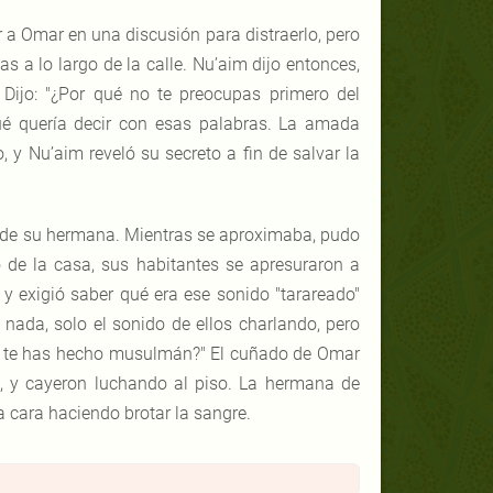
 a Omar en una discusión para distraerlo, pero
 a lo largo de la calle. Nu’aim dijo entonces,
Dijo: "¿Por qué no te preocupas primero del
ué quería decir con esas palabras. La amada
y Nu’aim reveló su secreto a fin de salvar la
 de su hermana. Mientras se aproximaba, pudo
o de la casa, sus habitantes se apresuraron a
y exigió saber qué era ese sonido "tarareado"
ada, solo el sonido de ellos charlando, pero
o te has hecho musulmán?" El cuñado de Omar
, y cayeron luchando al piso. La hermana de
a cara haciendo brotar la sangre.