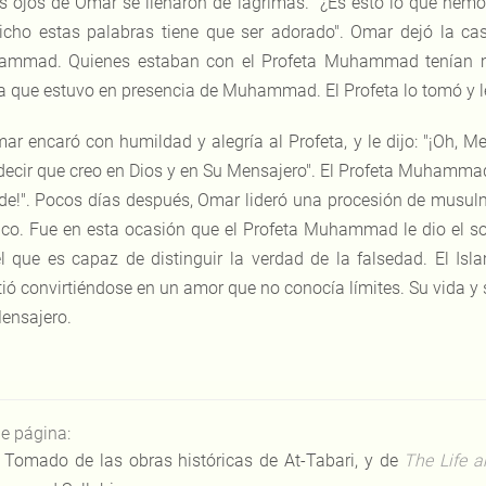
s ojos de Omar se llenaron de lágrimas. "¿Es esto lo que hem
icho estas palabras tiene que ser adorado". Omar dejó la ca
mmad. Quienes estaban con el Profeta Muhammad tenían mie
a que estuvo en presencia de Muhammad. El Profeta lo tomó y le d
ar encaró con humildad y alegría al Profeta, y le dijo: "¡Oh, 
decir que creo en Dios y en Su Mensajero". El Profeta Muhammad
de!". Pocos días después, Omar lideró una procesión de musul
ico. Fue en esta ocasión que el Profeta Muhammad le dio el 
l que es capaz de distinguir la verdad de la falsedad. El Isl
itió convirtiéndose en un amor que no conocía límites. Su vida y
ensajero.
de página:
Tomado de las obras históricas de At-Tabari, y de
The Life a