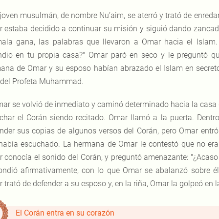
 joven musulmán, de nombre Nu’aim, se aterró y trató de enredar
 estaba decidido a continuar su misión y siguió dando zancadas
ala gana, las palabras que llevaron a Omar hacia el Islam. 
ndio en tu propia casa?" Omar paró en seco y le preguntó q
ana de Omar y su esposo habían abrazado el Islam en secreto, 
 del Profeta Muhammad.
ar se volvió de inmediato y caminó determinado hacia la casa
char el Corán siendo recitado. Omar llamó a la puerta. Dentr
nder sus copias de algunos versos del Corán, pero Omar entró 
había escuchado. La hermana de Omar le contestó que no era n
 conocía el sonido del Corán, y preguntó amenazante: "¿Acas
ondió afirmativamente, con lo que Omar se abalanzó sobre él
 trató de defender a su esposo y, en la riña, Omar la golpeó en l
El Corán entra en su corazón