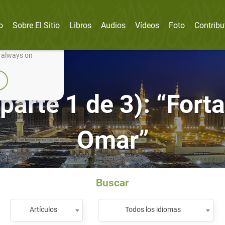
o
Sobre El Sitio
Libros
Audios
Vídeos
Foto
Contribu
nually improve it.
e always on
(parte 1 de 3): “Fort
Omar”
Buscar
Artículos
Todos los idiomas