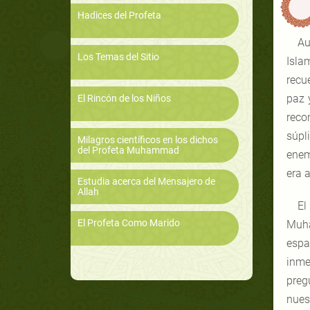
Hadices del Profeta
Au
Los Temas del Sitio
Isla
recu
paz 
El Rincón de los Niños
reco
súpl
Milagros científicos en los dichos
del Profeta Muhammad
enem
era 
Estudia acerca del Mensajero de
Allah
El
El Profeta Como Marido
Muha
espa
inme
preg
nues