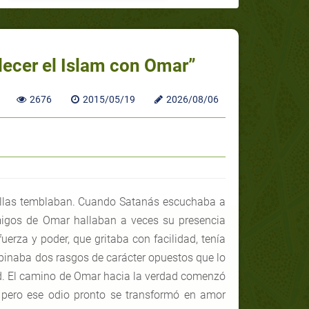
talecer el Islam con Omar”
2676
2015/05/19
2026/08/06
illas temblaban. Cuando Satanás escuchaba a
migos de Omar hallaban a veces su presencia
uerza y poder, que gritaba con facilidad, tenía
binaba dos rasgos de carácter opuestos que lo
. El camino de Omar hacia la verdad comenzó
 pero ese odio pronto se transformó en amor