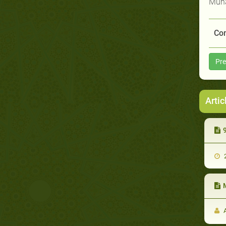
Muha
Com
Pre
Artic
9
2
M
A