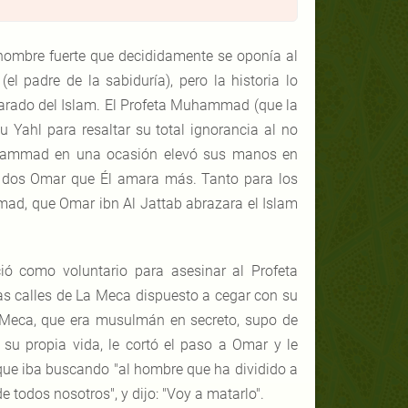
hombre fuerte que decididamente se oponía al
 padre de la sabiduría), pero la historia lo
larado del Islam. El Profeta Muhammad (que la
 Yahl para resaltar su total ignorancia al no
 Muhammad en una ocasión elevó sus manos en
los dos Omar que Él amara más. Tanto para los
d, que Omar ibn Al Jattab abrazara el Islam
ció como voluntario para asesinar al Profeta
as calles de La Meca dispuesto a cegar con su
 Meca, que era musulmán en secreto, supo de
su propia vida, le cortó el paso a Omar y le
 que iba buscando "al hombre que ha dividido a
 todos nosotros", y dijo: "Voy a matarlo".