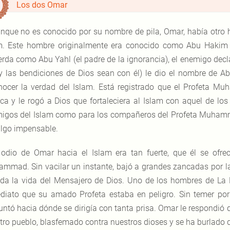
Los dos Omar
nque no es conocido por su nombre de pila, Omar, había otro 
m. Este hombre originalmente era conocido como Abu Hakim (el
erda como Abu Yahl (el padre de la ignorancia), el enemigo dec
y las bendiciones de Dios sean con él) le dio el nombre de Abu
nocer la verdad del Islam. Está registrado que el Profeta
ica y le rogó a Dios que fortaleciera al Islam con aquel de 
igos del Islam como para los compañeros del Profeta Muhamma
algo impensable.
 odio de Omar hacia el Islam era tan fuerte, que él se ofre
mmad. Sin vacilar un instante, bajó a grandes zancadas por l
da la vida del Mensajero de Dios. Uno de los hombres de La
diato que su amado Profeta estaba en peligro. Sin temer por 
untó hacia dónde se dirigía con tanta prisa. Omar le respondió
tro pueblo, blasfemado contra nuestros dioses y se ha burlado de