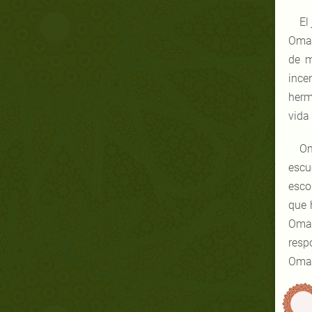
El
Omar
de m
ince
herm
vida
Om
escu
esco
que 
Omar
resp
Omar