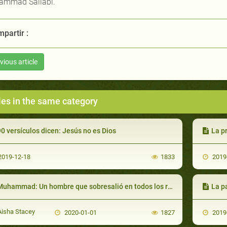
mmad Sallabi.
partir :
vious article
les in the same category
0 versículos dicen: Jesús no es Dios
La pri
019-12-18
1833
2019
uhammad: Un hombre que sobresalió en todos los roles (parte 1 de 2)
La pacien
isha Stacey
2020-01-01
1827
2019