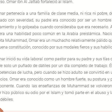
so. Omar ibn Al Jattab fortaleció al Islam.
ar pertenecía a una familia de clase media, ni rica ni pobre, del
ado con severidad, su padre era conocido por ser un hombre á
amiento y lo golpeaba cuando consideraba que era necesario. A p
era una habilidad poco común en la Arabia preislámica. Na
eta Muhammad, Omar era un muchacho relativamente pálido que
uena constitución, conocido por sus modales fieros y sus habili
ar inició su vida laboral como pastor para su padre y sus tías
de solo un puñado de dátiles por un día completo de trabajo. É
etencias de lucha, pero cuando se hizo adulto se convirtió en
cios. Omar era conocido como un hombre fuerte, su postura y po
ponente. Cuando las enseñanzas de Muhammad se volvieron
 hizo público su odio por el Islam y tomó parte en el abuso y 
débiles.