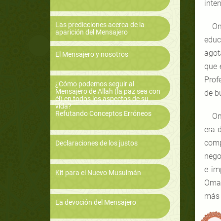
inten
Las predicciones acerca de la
Om
aparición del Mensajero
educ
agot
El Mensajero y nosotros
que 
Prof
¿Cómo podemos seguir al
Mensajero de Allah (la paz sea con
de b
él) en todos los aspectos de su
vida?
Refutando Conceptos Erróneos
Om
era 
comp
Declaraciones de los justos
nego
e im
Kit para el Nuevo Musulmán
Omar
más 
La devoción del Mensajero