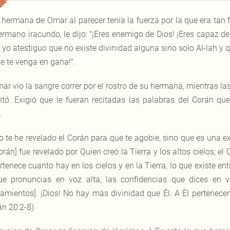
 hermana de Omar al parecer tenía la fuerza por la que era tan
ermano iracundo, le dijo: "¡Eres enemigo de Dios! ¡Eres capaz d
, yo atestiguo que no existe divinidad alguna sino solo Al‑lah
ue te venga en gana!".
ar vio la sangre correr por el rostro de su hermana, mientras las
ntó. Exigió que le fueran recitadas las palabras del Corán q
.
o te he revelado el Corán para que te agobie, sino que es una e
orán] fue revelado por Quien creó la Tierra y los altos cielos; e
rtenece cuanto hay en los cielos y en la Tierra, lo que existe ent
ue pronuncias en voz alta, las confidencias que dices en 
amientos]. ¡Dios! No hay más divinidad que Él. A Él pertenecen
án 20:2-8)