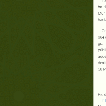
Lo
ha d
Muha
hast
Om
que 
gran
públ
aque
derr
Su M
Pie 
[1]