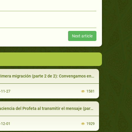
Next article
mera migración (parte 2 de 2): Convengamos en una creencia común
-11-27
1581
cia del Profeta al transmitir el mensaje (parte 1 de 2): Los seguidores de Muhammad son pacientes
-12-01
1929