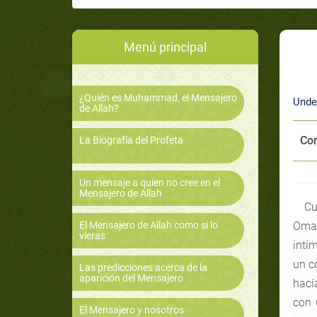
Menú principal
¿Quién es Muhammad, el Mensajero
Unde
de Allah?
Com
La Biografía del Profeta
Un mensaje a quien no cree en el
Mensajero de Allah
Cu
El Mensajero de Allah como si lo
Omar
vieras
inti
un c
Las predicciones acerca de la
aparición del Mensajero
hací
con 
El Mensajero y nosotros