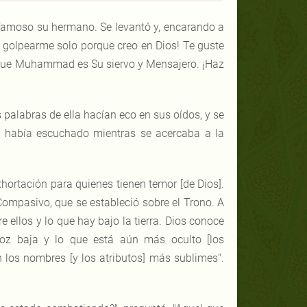
 famoso su hermano. Se levantó y, encarando a
e golpearme solo porque creo en Dios! Te guste
 y que Muhammad es Su siervo y Mensajero. ¡Haz
 palabras de ella hacían eco en sus oídos, y se
ue había escuchado mientras se acercaba a la
xhortación para quienes tienen temor [de Dios].
l Compasivo, que se estableció sobre el Trono. A
re ellos y lo que hay bajo la tierra. Dios conoce
voz baja y lo que está aún más oculto [los
 los nombres [y los atributos] más sublimes".