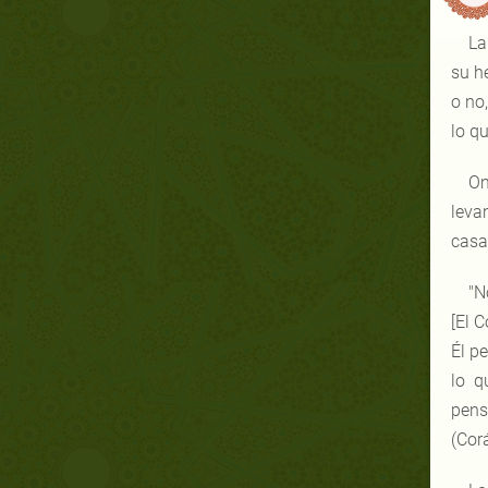
La
su h
o no
lo q
Om
leva
casa
"N
[El C
Él pe
lo q
pens
(Cor