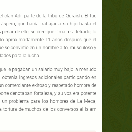
 clan Adi, parte de la tribu de Quraish. Él fue
spero, que hacía trabajar a su hijo hasta el
esar de ello, se cree que Omar era letrado, lo
cido aproximadamente 11 años después que el
 se convirtió en un hombre alto, musculoso y
dades para la lucha.
 que le pagaban un salario muy bajo: a menudo
l obtenía ingresos adicionales participando en
 un comerciante exitoso y respetado hombre de
rte denotaban fortaleza, y su voz era potente
 un problema para los hombres de La Meca,
la tortura de muchos de los conversos al Islam