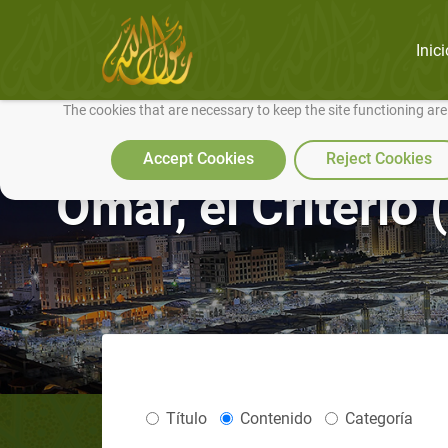
Inici
We use cookies to make our site work well for you and so we can conti
The cookies that are necessary to keep the site functioning ar
Accept Cookies
Reject Cookies
Omar, el Criterio 
Título
Contenido
Categoría