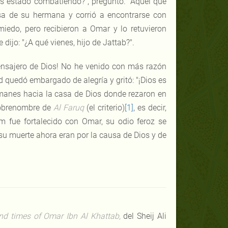
os estado combatiendo?", preguntó. "Aquel que
sa de su hermana y corrió a encontrarse con
do, pero recibieron a Omar y lo retuvieron
ijo: "¿A qué vienes, hijo de Jattab?".
Mensajero de Dios! No he venido con más razón
 quedó embargado de alegría y gritó: "¡Dios es
manes hacia la casa de Dios donde rezaron en
sobrenombre de
Al Faruq
(el criterio)
[1]
, es decir,
am fue fortalecido con Omar, su odio feroz se
 su muerte ahora eran por la causa de Dios y de
nd times of Omar Ibn Al Khattab,
del Sheij Ali