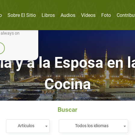
o
Sobre El Sitio
Libros
Audios
Vídeos
Foto
Contribu
nually improve it.
e always on
ia y a la Esposa en l
Cocina
Buscar
Artículos
Todos los idiomas