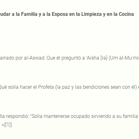
udar a la Familia y a la Esposa en la Limpieza y en la Cocina
arrado por al-Aswad: Que él preguntó a 'Aisha [ra] (Um al-Mu'min
Qué solía hacer el Profeta (la paz y las bendiciones sean con él)
la respondió: "Solía ​​mantenerse ocupado sirviendo a su familia 
 «([1])