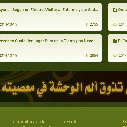
yunar, Seguir un Féretro, Visitar al Enfermo y dar Sadaqa, en Un Día
Quit
014-10-15
2756
2014
ezar en Cualquier Lugar Puro en la Tierra y no Necesariamente en una Alfombra
El E
014-10-15
2854
2014
Contribuyó a la
Feqh
Qu