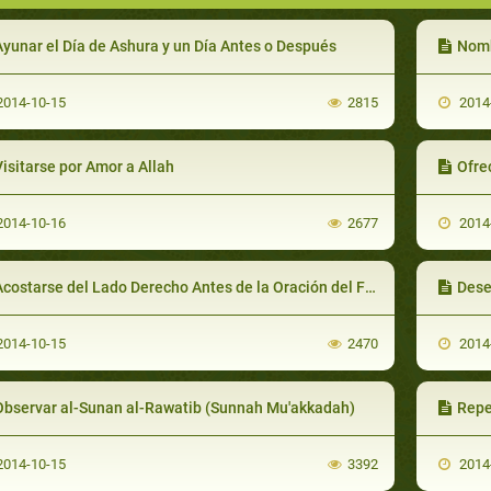
Ayunar el Día de Ashura y un Día Antes o Después
Nombrar 
014-10-15
2815
2014
isitarse por Amor a Allah
Ofrec
014-10-16
2677
2014
costarse del Lado Derecho Antes de la Oración del Fayr
Dese
014-10-15
2470
2014
Observar al-Sunan al-Rawatib (Sunnah Mu'akkadah)
Repe
014-10-15
3392
2014