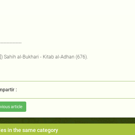
---------------
1]) Sahih al-Bukhari - Kitab al-Adhan (676).
partir :
vious article
les in the same category