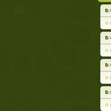
2
V
2
A
2
2