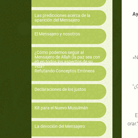
Ay
Las predicciones acerca de la
aparición del Mensajero
El Mensajero y nosotros
¿Cómo podemos seguir al
Mensajero de Allah (la paz sea con
»N
él) en todos los aspectos de su
vida?
Refutando Conceptos Erróneos
"¿
Declaraciones de los justos
Kit para el Nuevo Musulmán
El
orar."
La devoción del Mensajero