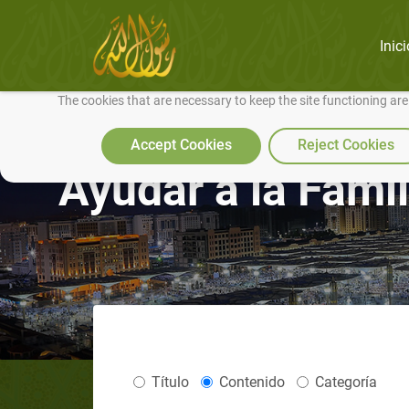
Inici
We use cookies to make our site work well for you and so we can conti
The cookies that are necessary to keep the site functioning ar
Accept Cookies
Reject Cookies
Ayudar a la Famil
Título
Contenido
Categoría