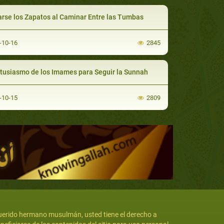
arse los Zapatos al Caminar Entre las Tumbas
-10-16
2845
ntusiasmo de los Imames para Seguir la Sunnah
-10-15
2809
erido hermano musulmán, usted tiene el derecho a