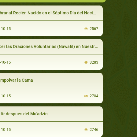
al Recién Nacido en el Séptimo Día del Nacimiento, Si Él No Fue Nombrado en el Primer Día
-10-15
2567
er las Oraciones Voluntarias (Nawafil) en Nuestra Casa
-10-15
3283
mpolvar la Cama
-10-15
2704
tir después del Mu'adzin
-10-15
2746