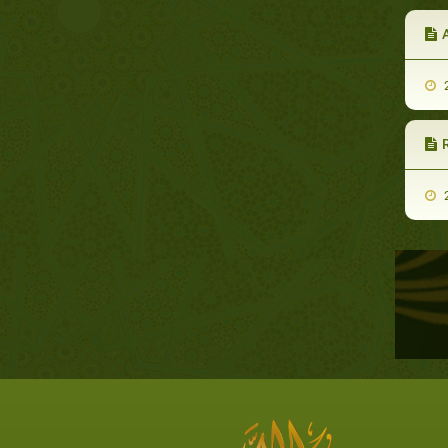
A
2
R
2