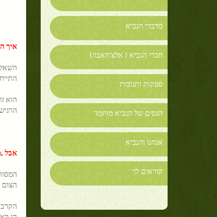
מדברי הנביא
איך הת
חברי הנביא ( אלצ'חאבּה)
השאלה 
התייחס
ספקות ותגובות
הוא
זר
הרגישו
הנסים של הנביא מוחמד
אנחנו והנביא
אבל ,מ
קוראים לך
המסו
הצום ו
הקרב
הן ראו