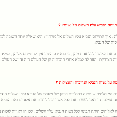
ייחס הנביא עליו השלום אל נשותיו ؟
: איך התייחס הנביא עליו השלום אל נשותיו ? היא שאלה יותר חשובה לכל מ
ות של הנביא .
ע את האושר לכל אחת מהן , כי הוא ידע היטב איך להתייחס אליהן , הצליח
ת הצודקת , ועזר לה למלא אחרי חובותיה הן של העולם הזה והן של העולם 
ה על נשות הנביא הנדיבות והאצילות ؟
רת
המוסלמית שעסקה בתולדות חייהן של נשותיו של הנביא עליו השלום הגדי
התפילה , הן דאגו לעשות את הכל אשר יכול לרצות את אלוהים ואת הנביא ע
ה
לאלוהים היתה תכונה לכל נשות הנביא עליו השלום , לכן הן ראויות לזכות ב
יות שכל אישה מוסלמיה תקח אותן לדוגמה . הן נשות החביב מוחמד עליו הש