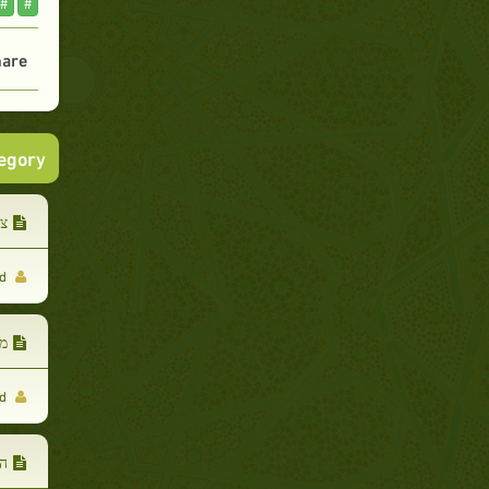
#
#
are :
tegory
צד
Ahmad kasem El Hadad
מס
Ahmad kasem El Hadad
הה