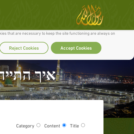
 to make our site work well for you and so we can continually improve it.
ies that are necessary to keep the site functioning are always on
Reject Cookies
Accept Cookies
איך התייח
Category
Content
Title