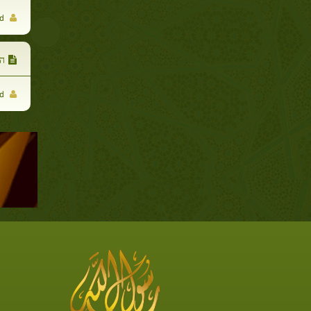
Ahmad kasem El Hadad
הח
Ahmad kasem El Hadad