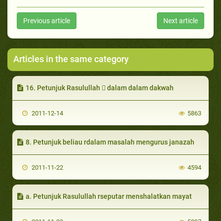
Previous article
Next article
Articles in the same category
16. Petunjuk Rasulullah  dalam dalam dakwah
2011-12-14
5863
8. Petunjuk beliau rdalam masalah mengurus janazah
2011-11-22
4594
a. Petunjuk Rasulullah rseputar menshalatkan mayat