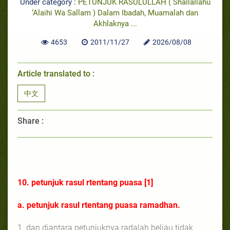
Under category :
PETUNJUK RASULULLAH ( Shallallahu
‘Alaihi Wa Sallam ) Dalam Ibadah, Muamalah dan
Akhlaknya ...
4653
2011/11/27
2026/08/08
Article translated to :
中文
Share :
10. petunjuk rasul rtentang puasa [1]
a. petunjuk rasul rtentang puasa ramadhan.
1. dan diantara petunjuknya radalah beliau tidak