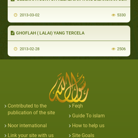
2013-03-02
5330
GHOFLAH ( LALAI) YANG TERCELA
2013-02-28
2506
Contributed to the
Feqh
publication of the site
Guide To islam
Noor international
How to help us
Link your site with us
Site Goals