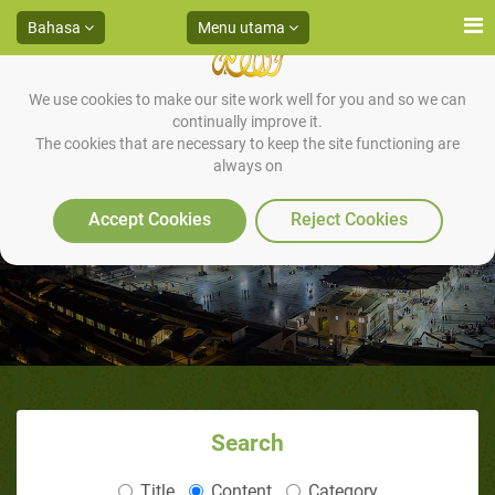
Bahasa
Menu utama
We use cookies to make our site work well for you and so we can
continually improve it.
The cookies that are necessary to keep the site functioning are
always on
Su'ul khatimah
Accept Cookies
Reject Cookies
Search
Title
Content
Category