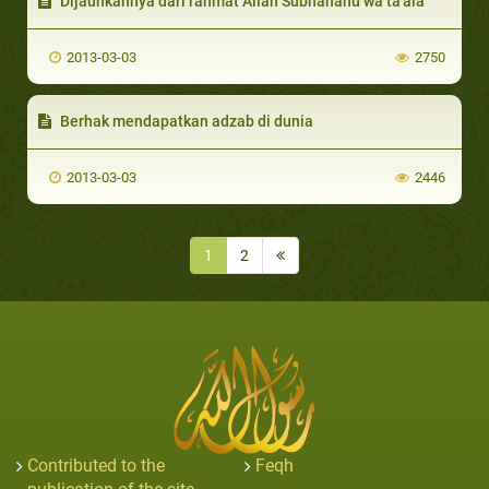
Dijauhkannya dari rahmat Allah Subhanahu wa ta'ala
2013-03-03
2750
Berhak mendapatkan adzab di dunia
2013-03-03
2446
1
2
Contributed to the
Feqh