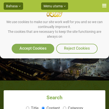
Bahasa
Menu utama
We use cookies to make our site work well for you and so we can
continually improve it.
The cookies that are necessary to keep the site functioning are
always on
Obat Bagi Hati Yang Lalai
Accept Cookies
Reject Cookies
Search
Title
Content
Category