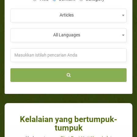
Articles
All Languages
Kelalaian yang bertumpuk-
tumpuk