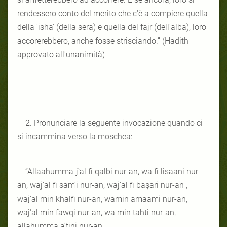
rendessero conto del merito che c'è a compiere quella
della 'isha' (della sera) e quella del fajr (dell'alba), loro
accorerebbero, anche fosse strisciando.” (Hadith
approvato all'unanimità)
2. Pronunciare la seguente invocazione quando ci
si incammina verso la moschea:
“Allaahumma-j‛al fi qalbi nur-an, wa fi lisaani nur-
an, waj‛al fi sam‛i nur-an, waj‛al fi baṣari nur-an ,
waj‛al min khalfi nur-an, wamin amaami nur-an,
waj‛al min fawqi nur-an, wa min taḥti nur-an,
allahumma a‛ṭini nur-an