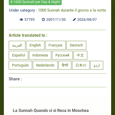
# 1000 Sunnah per Day & Night
Under category :
1000 Sunnah durante il giorno e la notte
57795
2007/11/30
2026/08/07
Article translated to :
العربية
English
Français
Deutsch
Español
Indonesia
Русский
中文
Português
Nederlands
हिन्दी
日本の
اردو
Share :
La Sunnah Quando ci si Reca in Moschea