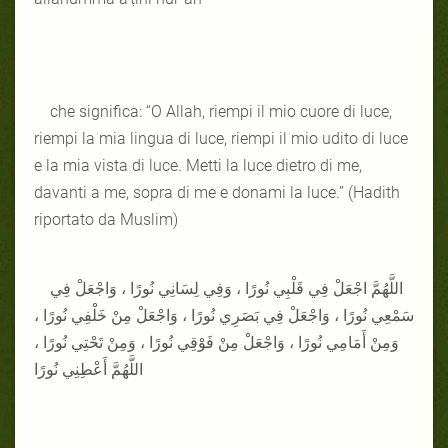
che significa: “O Allah, riempi il mio cuore di luce,
riempi la mia lingua di luce, riempi il mio udito di luce
e la mia vista di luce. Metti la luce dietro di me,
davanti a me, sopra di me e donami la luce.” (Hadith
riportato da Muslim)
اللَّهُمَّ اجْعَلْ فِي قَلْبِي نُورًا ، وَفِي لِسَانِي نُورًا ، وَاجْعَلْ فِي
سَمْعِي نُورًا ، وَاجْعَلْ فِي بَصَرِي نُورًا ، وَاجْعَلْ مِنْ خَلْفِي نُورًا ،
وَمِنْ أَمَامِي نُورًا ، وَاجْعَلْ مِنْ فَوْقِي نُورًا ، وَمِنْ تَحْتِي نُورًا ،
اللَّهُمَّ أَعْطِنِي نُورًا