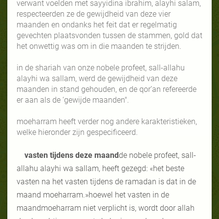
verwant voelden met sayyidina ibrahim, alayhi salam,
respecteerden ze de gewijdheid van deze vier
maanden en ondanks het feit dat er regelmatig
gevechten plaatsvonden tussen de stammen, gold dat
het onwettig was om in die maanden te strijden.
in de shariah van onze nobele profeet, sall-allahu
alayhi wa sallam, werd de gewijdheid van deze
maanden in stand gehouden, en de qor’an refereerde
er aan als de ‘gewijde maanden".
moeharram heeft verder nog andere karakteristieken,
welke hieronder zijn gespecificeerd.
vasten tijdens deze maand
de nobele profeet, sall-
allahu alayhi wa sallam, heeft gezegd: «het beste
vasten na het vasten tijdens de ramadan is dat in de
maand moeharram.»hoewel het vasten in de
maandmoeharram niet verplicht is, wordt door allah