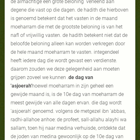
de almachtige een grote beloning verleend aan
degene die vast op die dagen. de hadith die hierboven
is genoemd betekent dat het vasten in de maand
moeharram die met de grootste beloning is van het
nafl of vrijwillig vasten. de hadith betekent niet dat de
beloofde beloning alleen kan worden verkregen door
de hele maand moeharram te vasten. integendeel
heeft iedere dag die wordt gevast een verdienste.
daarom zouden we deze gelegenheid aan moeten
grijpen zoveel we kunnen .
de dag van
'asjoerah'
hoewel moeharram in zijn geheel een
gewijde maand is, is de 10e dag van moeharram de
meest gewijde van alle dagen ervan. die dag wordt
'asjoerah' genoemd. volgens de metgezel ibn 'abbas,
radhi-allahoe anhoe: de profeet, sall-allahu alayhi wa
sallam, toen hij naar medina verhuisde, ontdekte dat
de joden van medina gewoonlijk op de 10e dag van