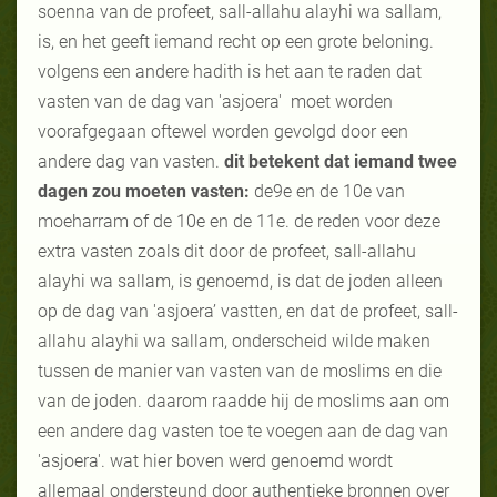
soenna van de profeet, sall-allahu alayhi wa sallam,
is, en het geeft iemand recht op een grote beloning.
volgens een andere hadith is het aan te raden dat
vasten van de dag van 'asjoera' moet worden
voorafgegaan oftewel worden gevolgd door een
andere dag van vasten.
dit betekent dat iemand twee
dagen zou moeten vasten:
de9e en de 10e van
moeharram of de 10e en de 11e. de reden voor deze
extra vasten zoals dit door de profeet, sall-allahu
alayhi wa sallam, is genoemd, is dat de joden alleen
op de dag van 'asjoera’ vastten, en dat de profeet, sall-
allahu alayhi wa sallam, onderscheid wilde maken
tussen de manier van vasten van de moslims en die
van de joden. daarom raadde hij de moslims aan om
een andere dag vasten toe te voegen aan de dag van
'asjoera'. wat hier boven werd genoemd wordt
allemaal ondersteund door authentieke bronnen over