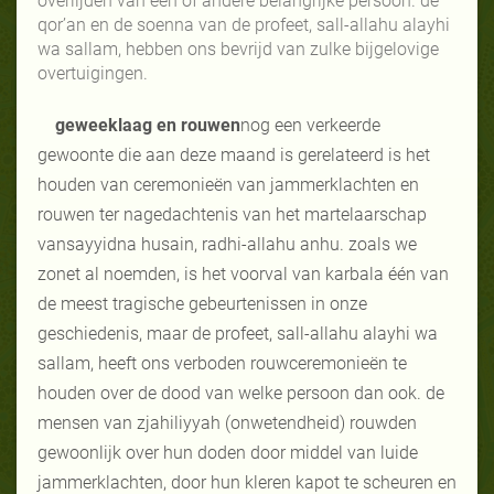
overlijden van een of andere belangrijke persoon. de
qor’an en de soenna van de profeet, sall-allahu alayhi
wa sallam, hebben ons bevrijd van zulke bijgelovige
overtuigingen.
geweeklaag en rouwen
nog een verkeerde
gewoonte die aan deze maand is gerelateerd is het
houden van ceremonieën van jammerklachten en
rouwen ter nagedachtenis van het martelaarschap
vansayyidna husain, radhi-allahu anhu. zoals we
zonet al noemden, is het voorval van karbala één van
de meest tragische gebeurtenissen in onze
geschiedenis, maar de profeet, sall-allahu alayhi wa
sallam, heeft ons verboden rouwceremonieën te
houden over de dood van welke persoon dan ook. de
mensen van zjahiliyyah (onwetendheid) rouwden
gewoonlijk over hun doden door middel van luide
jammerklachten, door hun kleren kapot te scheuren en