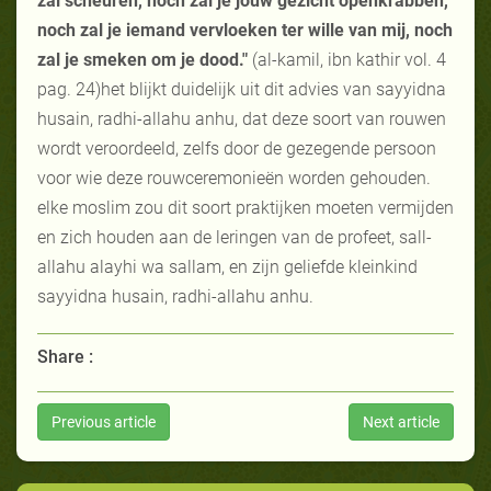
zal scheuren, noch zal je jouw gezicht openkrabben,
noch zal je iemand vervloeken ter wille van mij, noch
zal je smeken om je dood."
(al-kamil, ibn kathir vol. 4
pag. 24)het blijkt duidelijk uit dit advies van sayyidna
husain, radhi-allahu anhu, dat deze soort van rouwen
wordt veroordeeld, zelfs door de gezegende persoon
voor wie deze rouwceremonieën worden gehouden.
elke moslim zou dit soort praktijken moeten vermijden
en zich houden aan de leringen van de profeet, sall-
allahu alayhi wa sallam, en zijn geliefde kleinkind
sayyidna husain, radhi-allahu anhu.
Share :
Previous article
Next article