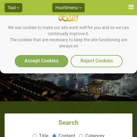
Taal
Hoofdmenu
We use cookies to make our site work well for you and so we can
continually improve it.
The cookies that are necessary to keep the site functioning are
always on
Moeharram en Asjoera
Accept Cookies
Reject Cookies
Search
Title
Content
Category