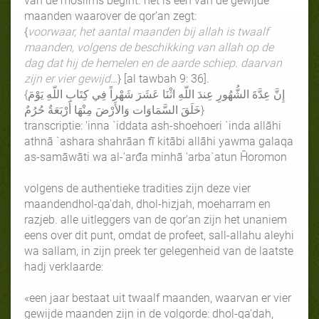
van de moslims begint. het is een van de gewijde
maanden waarover de qor’an zegt:
{
voorwaar, het aantal maanden bij allah is twaalf
maanden, volgens de beschikking van allah op de
dag dat hij de hemelen en de aarde schiep. daarvan
zijn er vier gewijd
…} [al tawbah 9: 36].
{
إِنَّ عِدَّةَ الشُّهُورِ عِندَ اللّهِ اثْنَا عَشَرَ شَهْراً فِي كِتَابِ اللّهِ يَوْمَ
خَلَقَ السَّمَاوَات وَالأَرْضَ مِنْهَا أَرْبَعَةٌ حُرُمٌ
}
transcriptie: 'inna `iddata ash-shoehoeri `inda allāhi
athnā `ashara shahrāan fī kitābi allāhi yawma galaqa
as-samāwāti wa al-'arđa minhā 'arba`atun Ĥoromon
volgens de authentieke tradities zijn deze vier
maandendhol-qa'dah, dhol-hizjah, moeharram en
razjeb. alle uitleggers van de qor’an zijn het unaniem
eens over dit punt, omdat de profeet, sall-allahu aleyhi
wa sallam, in zijn preek ter gelegenheid van de laatste
hadj verklaarde:
«een jaar bestaat uit twaalf maanden, waarvan er vier
gewijde maanden zijn in de volgorde: dhol-qa'dah,