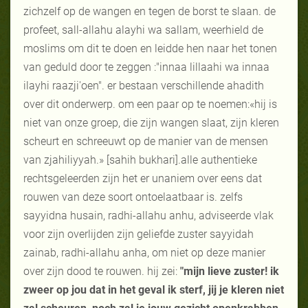
zichzelf op de wangen en tegen de borst te slaan. de
profeet, sall-allahu alayhi wa sallam, weerhield de
moslims om dit te doen en leidde hen naar het tonen
van geduld door te zeggen :"innaa lillaahi wa innaa
ilayhi raazji'oen". er bestaan verschillende ahadith
over dit onderwerp. om een paar op te noemen:«hij is
niet van onze groep, die zijn wangen slaat, zijn kleren
scheurt en schreeuwt op de manier van de mensen
van zjahiliyyah.» [sahih bukhari].alle authentieke
rechtsgeleerden zijn het er unaniem over eens dat
rouwen van deze soort ontoelaatbaar is. zelfs
sayyidna husain, radhi-allahu anhu, adviseerde vlak
voor zijn overlijden zijn geliefde zuster sayyidah
zainab, radhi-allahu anha, om niet op deze manier
over zijn dood te rouwen. hij zei:
"mijn lieve zuster!
ik
zweer op jou dat in het geval ik sterf, jij je kleren niet