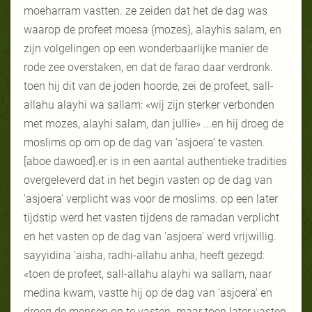
moeharram vastten. ze zeiden dat het de dag was
waarop de profeet moesa (mozes), alayhis salam, en
zijn volgelingen op een wonderbaarlijke manier de
rode zee overstaken, en dat de farao daar verdronk.
toen hij dit van de joden hoorde, zei de profeet, sall-
allahu alayhi wa sallam: «wij zijn sterker verbonden
met mozes, alayhi salam, dan jullie» ...en hij droeg de
moslims op om op de dag van ‘asjoera’ te vasten.
[aboe dawoed].er is in een aantal authentieke tradities
overgeleverd dat in het begin vasten op de dag van
'asjoera' verplicht was voor de moslims. op een later
tijdstip werd het vasten tijdens de ramadan verplicht
en het vasten op de dag van 'asjoera' werd vrijwillig.
sayyidina 'aisha, radhi-allahu anha, heeft gezegd:
«toen de profeet, sall-allahu alayhi wa sallam, naar
medina kwam, vastte hij op de dag van 'asjoera' en
droeg de mensen op te vasten. maar toen later vasten