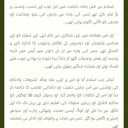
اسلام سے قبل زمانہ جاہلیت میں اہل عرب اپنے حسب ونسب پر
بڑا فخر کرتے تھے جس کی وجہ سے زندوں کی ہجو ومذمت اور
مردوں کو گالی گلوچ ہوتی تھی ۔
اور اس معاملہ میں بڑی فنکاری سے کام لیتے، اپنے شعراء کو اپنے
محاسن وخوبیاں اور دوسروں کے نقائص وعیوب کا تذکرہ کرنے پر
اکساتے تھے، جس کی وجہ سے ان کے دلوں میں آپس میں کینہ
وحسد اور بغض وعدوات گھر کر جاتا لہذا نتیجہ یہ ہوتا ہے خوب فتنے
فساد ہوتے اور ہمیشہ جنگیں چھڑی رہتی تھی۔
لیکن جب اسلام آیا تو اس نے اپنی بلند وبالا تشریعات واحکام
کی روشنی سے اس جاہلی حمیت اور خاندانی تعصب کا خاتمہ کر
دیا اور اس کے خطرات کو واضح کیا، اور رسول کریم ﷺ لوگوں کو
مکارم اخلاق اور بہترین سلوک کی تعلیم دیتے رہے یہاں تک کہ اپنے
خالق سے جا ملے اور لوگ آپسی محبت وبھائی چارے اور سیدھے
راستے پر گامزن ہو گئے جس سے صرف بے وقوف اور نادان ہی منحرف
تھے۔