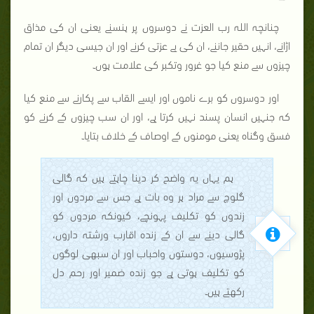
چنانچہ اللہ رب العزت نے دوسروں پر ہنسنے یعنی ان کی مذاق
اڑانے، انہیں حقیر جاننے، ان کی بے عزتی کرنے اور ان جیسی دیگر ان تمام
چیزوں سے منع کیا جو غرور وتکبر کی علامت ہوں۔
اور دوسروں کو برے ناموں اور ایسے القاب سے پکارنے سے منع کیا
کہ جنہیں انسان پسند نہیں کرتا ہے، اور ان سب چیزوں کے کرنے کو
فسق وگناہ یعنی مومنوں کے اوصاف کے خلاف بتایا۔
ہم یہاں یہ واضح کر دینا چاہتے ہیں کہ گالی
گلوچ سے مراد ہر وہ بات ہے جس سے مردوں اور
زندوں کو تکلیف پہونچے، کیونکہ مردوں کو
گالی دینے سے ان کے زندہ اقارب ورشتہ داروں،
پڑوسیوں، دوستوں واحباب اور ان سبھی لوگوں
کو تکلیف ہوتی ہے جو زندہ ضمیر اور رحم دل
رکھتے ہیں۔