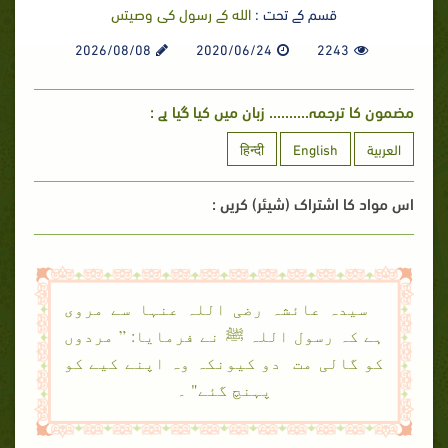
قسم کے تحت :
الله كے رسول كى وصيتىں
2026/08/08
2020/06/24
2243
مضمون کا ترجمہ.......... زبان میں کیا گیا ہے :
العربية
English
हिन्दी
اس مواد کا اشتراک (شیئر) کریں :
سیدہ عائشہ رضی اللہ عنہا سے مروی
ہے کہ رسول اللہ ﷺ نے فرمایا: ” مردوں
کو گالی مت دو کیونکہ وہ اپنے کیے کو
پہنچ گئے" ۔