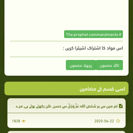
# The prophet commandments
اس مواد کا اشتراک (شیئر) کریں :
اگلا مضمون
پچھلا مضمون
اسی قسم کے مضامین
تم میں سے ہر شخص اللہ عَزَّ وَجَلَّ سے حسن ِ ظن رکھتے ہوئے ہی مرے
1828
2020-06-22