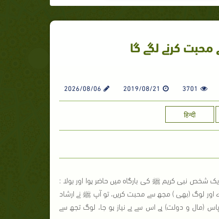
 محبت کرنے لگے گا
2026/08/06
2019/08/21
3701
हिन्दी
ک شخص نبی کریم ﷺ کی بارگاہ میں حاضر ہوا اور بولا :
 اور لوگ (بھی ) مجھ سے محبت کریں، تو آپ ﷺ نے ارشاد
 پاس (مال و دولت) ہے اس سے بے نیاز ہو جا، لوگ تجھ سے