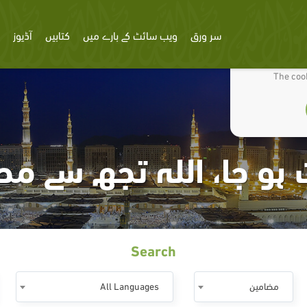
سر ورق
ویب سائٹ کے بارے میں
کتابیں
آڈیوز
We use cookies
The cook
 ہو جا، اللہ تجھ سے مح
Search
مضامين
All Languages