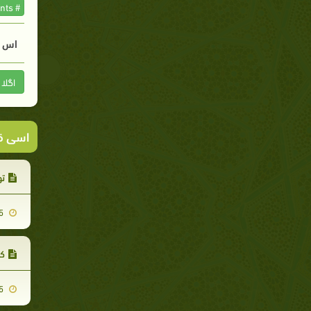
# The prophet commandments
اس م
اگلا
اسی ق
تو
2019-08-25
کو
2020-06-15