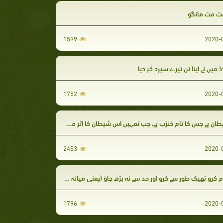
 مت مانگو
1599
! میں نے اپنا تن تیرے سپرد کر دیا
1752
ے جس کا نام خنزب ہے، جب تمہیں اس شیطان کا اثر محسوس ہو تو اس سے اللہ تعالیٰ کی پناہ مانگو
2453
کرو ٹھیک طور سے کرو اور حد سے نہ بڑھ جاؤ (یعنی میانہ روی اختیار کرو)
1796