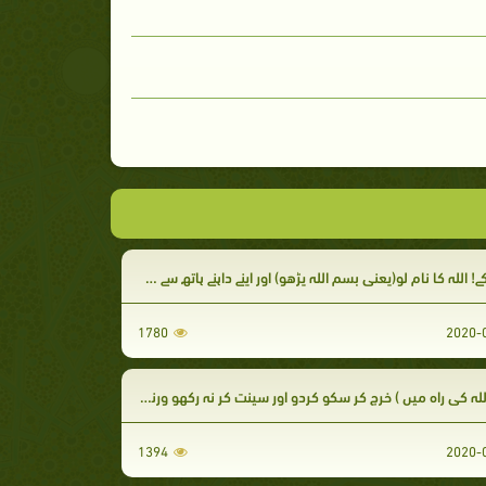
! اللہ کا نام لو(یعنی بسم اللہ پڑھو) اور اپنے داہنے ہاتھ سے کھاؤ
1780
کی راہ میں ) خرچ کر سکو کردو اور سینت کر نہ رکھو ورنہ اللہ پاک بھی تمہارے لیے اپنے خزانے میں بندش لگادے گا۔
1394