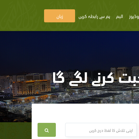
وڈیوز
البم
ہم سے رابطہ کریں
زبان
بت کرنے لگے گا