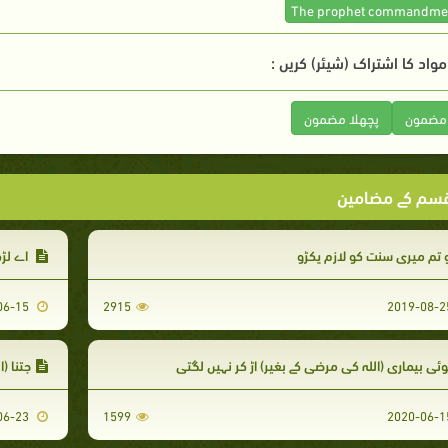
واد کا اشتراک (شیئر) کریں :
 مضمون
پچھلا مضمون
سم کے مضامین
 تم میری سنت کو لازم پکڑو
اے لڑکے
2020-06-15
2915
ئی بیماری (اللہ کی مرضی کے بغیر) اڑ کر نہیں لگتی
جتنا (اللہ 
2020-06-23
1599