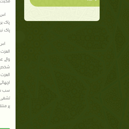
محبت ک
اس 
پاک ہر
پاک نب
اس 
العزت 
والے ع
شخص لو
العزت 
اچھائی
سب سے 
تشفی ب
پر منت