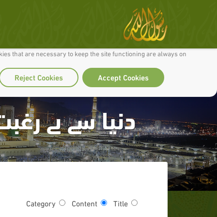
 to make our site work well for you and so we can continually improve it.
ies that are necessary to keep the site functioning are always on
Reject Cookies
Accept Cookies
دنیا سے بے رغبت
Category
Content
Title