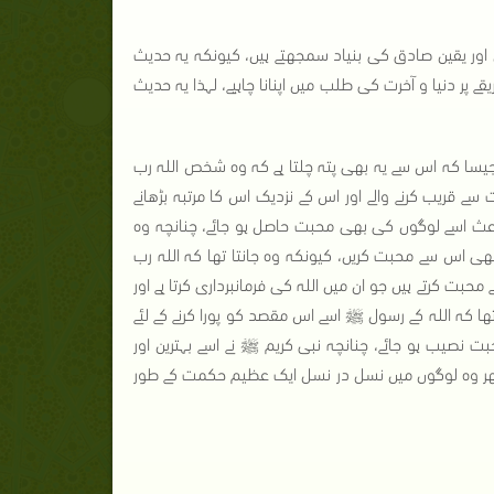
 اور یقین صادق کی بنیاد سمجھتے ہیں، کیونکہ یہ حدیث
پر دنیا و آخرت کی طلب میں اپنانا چاہیے، لہذا یہ حدیث
سا کہ اس سے یہ بھی پتہ چلتا ہے کہ وہ شخص اللہ رب
 سے قریب کرنے والے اور اس کے نزدیک اس کا مرتبہ بڑھانے
باعث اسے لوگوں کی بھی محبت حاصل ہو جائے، چنانچہ وہ
ی اس سے محبت کریں، کیونکہ وہ جانتا تھا کہ اللہ رب
بت کرتے ہیں جو ان میں اللہ کی فرمانبرداری کرتا ہے اور
ا کہ اللہ کے رسول ﷺ اسے اس مقصد کو پورا کرنے کے لئے
ت نصیب ہو جائے، چنانچہ نبی کریم ﷺ نے اسے بہترین اور
 پھر وہ لوگوں میں نسل در نسل ایک عظیم حکمت کے طور