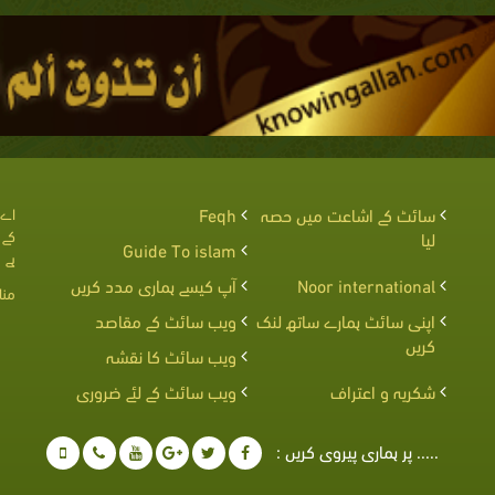
سائٹ کے اشاعت میں حصہ
Feqh
اے 
کے 
لیا
Guide To islam
ہے
Noor international
آپ کیسے ہماری مدد کریں
منا
اپنی سائٹ ہمارے ساتھ لنک
ویب سائٹ کے مقاصد
کریں
ویب سائٹ کا نقشہ
شکریہ و اعتراف
ویب سائٹ کے لئے ضروری
..... پر ہماری پیروی کریں :