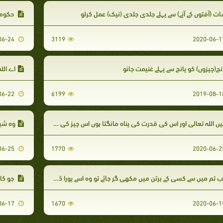
ت (آفتوں کے آنے) سے پہلے جلدی جلدی (نیک) عمل کرلو
حکومت
2020-06-24
3119
نچ(چیزوں) کو پانچ سے پہلے غنیمت جانو
اے اللہ
2020-06-22
6199
 اللہ تعالی اور اس کی قدرت کی پناہ مانگتا ہوں اس چیز کی برائی سے جس کو میں محسوس کرتا ہوں اور جس کا مجھے خطرہ ہے۔
وہ شیطان ہ
2020-06-25
1770
 تم میں سے کسی کے برتن میں مکھی گر جائے تو وہ اسے پورا ڈبو لے اور پھر اسے نکال کر پھینک دے
جو کام 
2020-06-17
1670