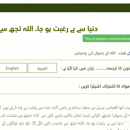
دنیا سے بے رغبت ہو جا، اللہ تجھ سے
ے تحت :
الله كے رسول كى وصيتىں
 کا ترجمہ.......... زبان میں کیا گیا ہے :
العربية
English
واد کا اشتراک (شیئر) کریں :
ت ابو العباس سہل بن سعد ساعدی رضی اللہ عنہ سے روایت ہے وہ کہتے ہیں: ای
ہ کے رسول! مجھے کوئی ایسا عمل بتائیں جسے کرنے سے اللہ مجھ سے محبت کرے
 : " دنیا سے بے رغبت ہو جا، اللہ تجھ سے محبت کرنے لگے گا، اور جو لوگوں کے