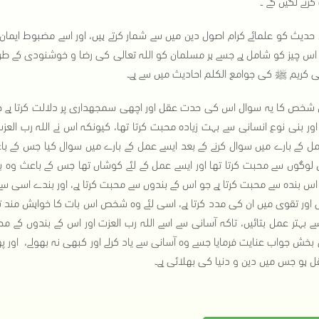
رنے لگیں گے"۔
حدیث کو علمائے کرام اصول دین میں سے شمار کرتے ہیں، اور اسے مضبوط ایمان
 اس چیز کو شامل ہے جسے ہر مسلمان کو اللہ تعالی کی رضا و خوشنودی کے طریقے 
ی کریم ﷺ کی جوامع الكلم احادیث میں سے ہے۔
شخص کا یہ سوال اس کی حدت عقل اور اچھی سمجھداری پر دلالت کرتا ہے جی
اور بنی نوع انسانی سے بہت زیادہ محبت کرتا تھا، کیونکہ اس نے اللہ رب العزت
مل کے بارے میں سوال کرنے کے بعد ایسے عمل کے بارے میں سوال کیا جس کے 
گوں سے محبت کرتا تھا اور ایسے عمل کے لئے کوشاں تھا جس کے باعث وہ بھ
اس بندہ سے محبت کرتا ہے جو اس کے بندوں سے محبت کرتا ہے، اور بندے اسی سے مح
 اور تقوی میں ان کی مدد کرتا ہے، اسی لئے وہ شخص اس بات کا خواہش مند تھ
بہتر عمل بتائیں، تاکہ آسانی سے اسے اللہ رب العزت اور اس کے بندوں کے محب
خش جواب عنایت فرمایا جسے وہ آسانی سے یاد کرلے اور کبھی نہ بھولے، اور
قل ہو جس میں دین و دنیا کی بھلائی ہے۔