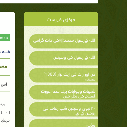
مرکزی فہرست
# The prophet commandments
الله كےرسول محمدﷺكى ذات گرامي
قسم ک
الله كے رسول كى وصيتىں
مضمون
دن اور رات کی ایک ہزار (1000)
سنتیں
اس م
شبهات وجوابات پہلا حصہ عورت
اسلام كى نظر مىں
حضر
۳۰ نبوی وصیتیں شب زفاف کی
اے الل
زوجین کے لیے
فرمایا
وڈیوز