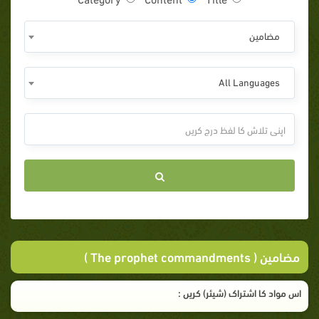
مضامين
All Languages
مضامين ( The prophet commandments )
اس مواد کا اشتراک (شیئر) کریں :