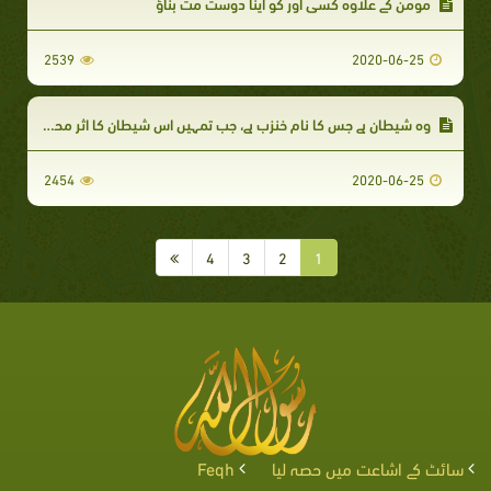
مومن کے علاوہ کسی اور کو اپنا دوست مت بناؤ
2539
2020-06-25
وہ شیطان ہے جس کا نام خنزب ہے، جب تمہیں اس شیطان کا اثر محسوس ہو تو اس سے اللہ تعالیٰ کی پناہ مانگو
2454
2020-06-25
4
3
2
1
سائٹ کے اشاعت میں حصہ لیا
Feqh