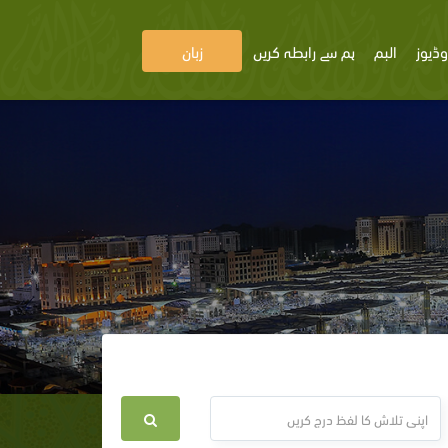
وڈیوز
البم
ہم سے رابطہ کریں
زبان