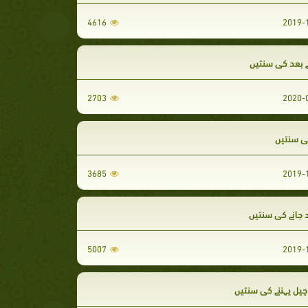
4616
ے بعد کی سنتیں
2703
ی سنتیں
3685
جانے کی سنتیں
5007
چپل پہننے کی سنتیں