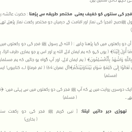
جر کی سنتوں کو خفیف یعنی
مختصر
طریقہ سے پڑھنا
: حضرت عائشہ رضی 
سول ﷺصبح (فجر) کی نماز اور اقامت کے درمیان دو م
ا بِاللَّهِ وَاشْهَدْ بِأَنَّامُسْلِمُونَ﴾ ( ہم ایمان لائے، اور آپ گواہ ہو جائیں کہ ہم 
الْكِتَابِ تَعَالَوْا إِلَىٰ كَلِمَةٍ سَوَاءٍ بَيْنَن
۔ (مسلم)
ایک دوسری روایت میں ہے کہ آپ ﷺ فجر کی دو رکعتوں میں سے پہلی میں: ﴿قُلْ يَا أَيُّ
تے تھے ۔ ( مسلم)
لیٹنا:
[ نبی کریم ﷺ فجر کی دو رکعت سنت نماز
 بخاری)