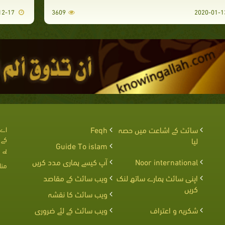
2019-12-17
3609
سائٹ کے اشاعت میں حصہ
Feqh
اے 
کے 
لیا
Guide To islam
ہے
Noor international
آپ کیسے ہماری مدد کریں
منا
اپنی سائٹ ہمارے ساتھ لنک
ویب سائٹ کے مقاصد
کریں
ویب سائٹ کا نقشہ
شکریہ و اعتراف
ویب سائٹ کے لئے ضروری