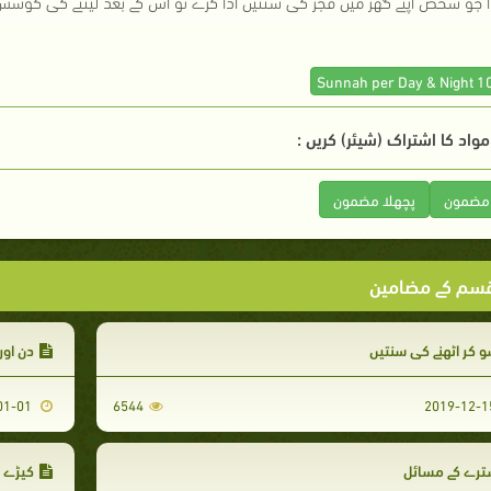
ا جو شخص اپنے گھر میں فجر کی سنتیں ادا کرے تو اس کے بعد لیٹنے کی کوشش ک
واد کا اشتراک (شیئر) کریں :
 مضمون
پچھلا مضمون
سم کے مضامین
 کر اٹھنے کی سنتیں
دن اور
2020-01-01
6544
ترے کے مسائل
کپڑے پ