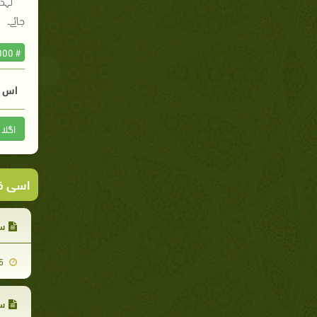
لہذ
جائے۔
# 1000 Sunnah per Day & Night
اس م
اگلا
اسی ق
سو
2019-12-15
س