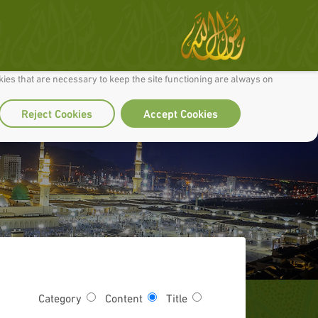
 to make our site work well for you and so we can continually improve it.
ies that are necessary to keep the site functioning are always on
Reject Cookies
Accept Cookies
Category
Content
Title