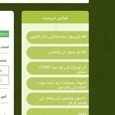
مرکزی فہرست
# 1000 Sunnah per Day & Night
الله كےرسول محمدﷺكى ذات گرامي
قسم ک
الله كے رسول كى وصيتىں
مضمون
دن اور رات کی ایک ہزار (1000)
no
سنتیں
の
شبهات وجوابات پہلا حصہ عورت
اسلام كى نظر مىں
اس م
۳۰ نبوی وصیتیں شب زفاف کی
زوجین کے لیے
وڈیوز
اسک