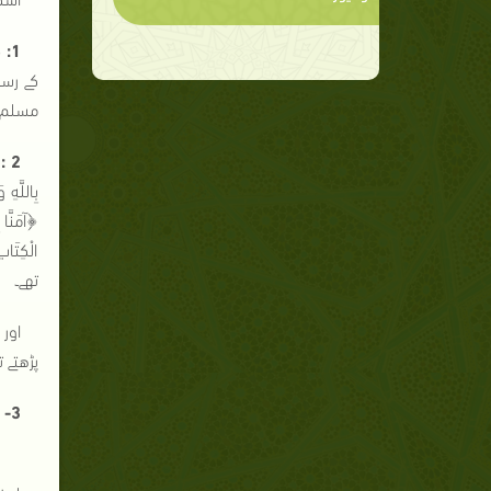
1:
ف
کے ر
مسلم)
2 :
﴿آمَنَّ
تھے
اور 
پڑھ
3- تھوڑی دیر دائیں
(