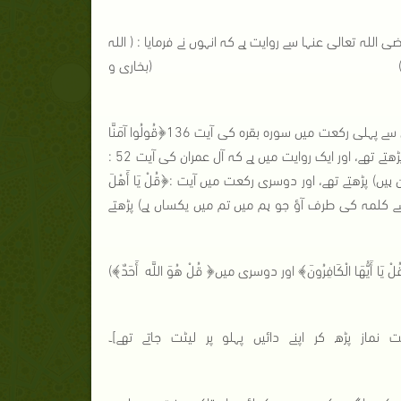
اللہ تعالی عنہا سے روایت ہے کہ انہوں نے فرمایا : ( اللہ
ختصر رکعت نماز پڑھتے تھے) (بخاری و
أن دو رکعتوں میں کیا پڑھنا چاہیے : ( اللہ کے رسول ﷺ فجر کی دو رکعتوں میں سے پہلی رکعت میں سورہ بقرہ کی آیت 136﴿قُولُوا آمَنَّا
بِاللَّهِ وَمَا أُنزِلَ إِلَيْنَا﴾ ( یوں کہو کہ ہم ایمان لائے اللہ پر اور اس پر جو ہماری طرف اترا)، پڑھتے تھے، اور ایک روایت میں ہے کہ آل عمران کی آیت 52 :
مسلمان ہیں) پڑھتے تھے، اور دوسری رکعت میں آیت :﴿قُلْ يَا أَهْلَ
َاوَبَيْنَكُمْ﴾(آل عمران:64) ( تم فرماؤ اے کتابیوں! ایسے کلمہ کی طرف آؤ جو ہم میں تم میں یکساں ہے) پڑھتے
هَا الْكَافِرُونَ﴾ اور دوسری میں﴿ قُلْ هُوَ اللَّه أَحَدٌ﴾)
 پڑھ کر اپنے دائیں پہلو پر لیٹت جاتے تھے]۔