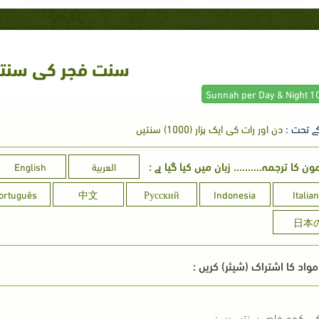
سنت فجر کی سنت
ے تحت :
دن اور رات کی ایک ہزار (1000) سنتیں
 کا ترجمہ.......... زبان میں کیا گیا ہے :
العربية
English
ortuguês
中文
Русский
Indonesia
Italia
日本
واد کا اشتراک (شیئر) کریں :
ی کچھ خاص سنتیں ہیں: