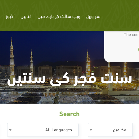
سر ورق
ویب سائٹ کے بارے میں
کتابیں
آڈیوز
We use cookies
The cook
سنت فجر کی سنتیں
Search
مضامين
All Languages