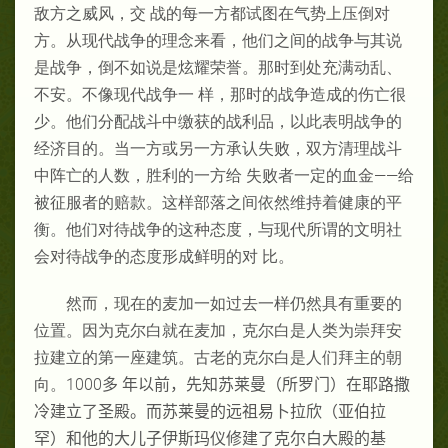
敌方之威风，交 战的每一方都试图在气势上压倒对
方。从现代战争的理念来看，他们之间的战争与其说
是战争，倒不如说是炫耀荣誉。那时到处充满动乱、
不安。不像现代战争一 样，那时的战争造成的伤亡很
少。他们分配战斗中缴获的战利品，以此表明战争的
经济目的。当一方或另一方承认失败，双方清理战斗
中阵亡的人数，胜利的一方给 失败者一定的血金——给
被征服者的赔款。这样部落之间依然维持着健康的平
衡。他们对待战争的这种态度，与现代所谓的文明社
会对待战争的态度形成鲜明的对 比。
然而，现在的麦加一如过去一样仍然具有重要的
位置。因为克尔白就在麦加，克尔白是人类为崇拜安
拉建立的第一座建筑。古老的克尔白是人们拜主的朝
向。1000
多 年以前，先知苏莱曼（所罗门）在耶路撒
冷建立了圣殿。而苏莱曼的远祖易卜拉欣（亚伯拉
罕）和他的大儿子伊斯玛仪修建了克尔白大殿的基