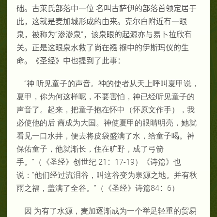
础。古莱氏部落中一位 名叫古萨伊的部落首领定居于
此，这就是麦加城形成的由来。克尔白附近有一眼
泉，被称为“渗渗泉”，该泉眼的起源亦与易卜拉欣有
关。正是这眼泉水救了尚在襁 褓中的伊斯玛仪的生
命。《圣经》中也提到了此事：
“神 听见童子的声音。神的使者从天上呼叫夏甲说，
夏甲，你为何这样呢，不要害怕，神已经听见童子的
声音了。起来，把童子抱在怀中（怀原文作手），我
必使他的后 裔成为大国。神使夏甲的眼睛明亮，她就
看见一口水井，便去将皮袋盛满了水，给童子喝。神
保佑童子，他就渐长，住在旷野，成了弓箭
手。”（《圣经》创世纪 21
：
17-19）《诗篇》也
说：“他们经过流泪谷，叫这谷变为泉源之地。并有秋
雨之福，盖满了全谷。”（《圣经》诗篇84
：
6）
因 为有了水源，麦加逐渐成为一个举足轻重的贸易