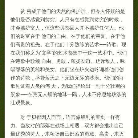
贫 穷成了他们的天然的保护屏，但令人怀疑的是
他们是否感觉到贫穷。人只有在感觉到贫穷的时候，
才会嫉妒富人，但这些贝都因人并不嫉妒任何人。他
们的财富在于 他们的自由、在于他们的荣誉、在于他
们高贵的祖先、在于他们十分熟练的艺术——诗歌。现
在我们称之为“文学”的艺术都集中于这一艺术中。他们
在诗歌中歌颂 自由、勇敢，颂扬友谊、贬斥敌人，咏
唱部落的英雄和美女。他们坐在炉火边吟诵着他们创
作的诗歌，盛赞蓝天之下无边无际的沙漠。他们的诗
歌见证着人类的伟 大，为我们描绘出一副十分壮观的
景象——在荒无人烟的地球一隅，人永不停息地跋涉的
壮观景象。
对 于贝都因人而言，语言像锋利的宝剑一样有
力。当敌对的部落在战场上相遇，双方都会推出自己
最优秀的诗人，来颂扬自己部落的勇敢、高贵，来灭