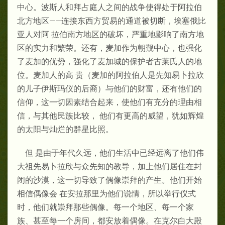
中心。波斯人和拜占庭人之间的战争使得处于阿拉伯
北方地区——连接东西方贸易的通道被切断，埃塞俄比
亚人对阿 拉伯南方地区的破坏，严重地影响了南方地
区的实力和繁荣。还有，麦加作为朝觐中心，也强化
了麦加的优势，强化了麦加城的保护者古莱氏人的地
位。麦加人的高 贵（麦加的阿拉伯人是先知易卜拉欣
的儿子伊斯玛仪的后裔）与他们的财富，还有他们的
信仰，这一切因素结合起来，使他们有充分的理由相
信，与其他民族比较， 他们有更高的威望，犹如辉煌
的太阳与灿烂的群星比照。
但 是由于年代久远，他们生活中已经远离了他们伟
大祖先易卜拉欣与众先知的教导，加上他们居住在封
闭的沙漠，这一切导致了偶像崇拜的产生。他们开始
相信偶像会 在安拉那里为他们说情，所以举行仪式
时，他们就崇拜那些偶像。每一个地区、每一个家
族、甚至每一个房间，都安放着偶像。在克尔白大殿