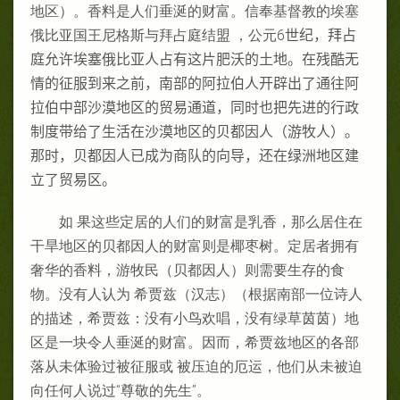
地区）。香料是人们垂涎的财富。信奉基督教的埃塞
俄比亚国王尼格斯与拜占庭结盟
，公元6
世纪，拜占
庭允许埃塞俄比亚人占有这片肥沃的土地。在残酷无
情的征服到来之前，南部的阿拉伯人开辟出了通往阿
拉伯中部沙漠地区的贸易通道，同时也把先进的行政
制度带给了生活在沙漠地区的贝都因人（游牧人）。
那时，贝都因人已成为商队的向导，还在绿洲地区建
立了贸易区。
如 果这些定居的人们的财富是乳香，那么居住在
干旱地区的贝都因人的财富则是椰枣树。定居者拥有
奢华的香料，游牧民（贝都因人）则需要生存的食
物。没有人认为 希贾兹（汉志）（根据南部一位诗人
的描述，希贾兹：没有小鸟欢唱，没有绿草茵茵）地
区是一块令人垂涎的财富。因而，希贾兹地区的各部
落从未体验过被征服或 被压迫的厄运，他们从未被迫
向任何人说过“尊敬的先生”。