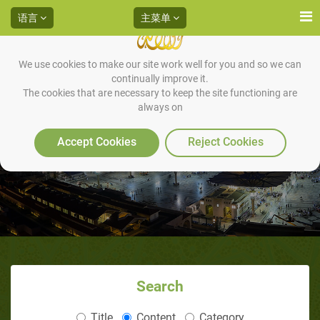
语言
主菜单
We use cookies to make our site work well for you and so we can
continually improve it.
The cookies that are necessary to keep the site functioning are
always on
先知穆罕默德传记（1/12）：先
知诞生前的阿拉伯半岛
Accept Cookies
Reject Cookies
Search
Title
Content
Category