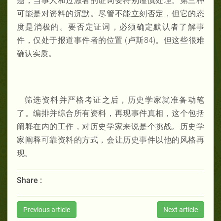
题
，当
事人和
过激者的
证词
要特别谨慎处
理。第三
种
可能是
对资
料的沉默。尽
管不能立刻否定，但
它的
态
度是消极
的。要否定
证词，必
须
确定默认
者了解事
件，
仅处于
报
道事件者的位置 (卢
斯
84)。但这
些很
难
确
认实质
。
筛选资
料
并严
格考
证之后，
历
史学
家就准
备动笔
了。
编
排并
综
合所有资
料，再
现事件
真
相，这个
包括
阐释在
内
的工作，对历
史
学家
来
说是
个
挑战
。
历史
学
家阐释
可靠
资料的方式，
会
让历史事件以他的
风
格再
现
。
Share :
Previous article
Next article