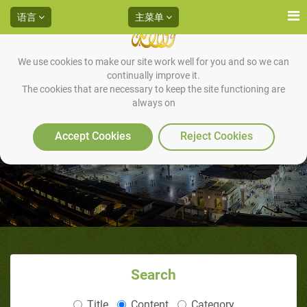
语言
主菜单
We use cookies to make our site work well for you and so we can
continually improve it.
The cookies that are necessary to keep the site functioning are
always on
现代历史方法论与圣训方法论之
比较（2/5）：内部考证
Accept Cookies
Reject Cookies
Search
Title
Content
Category