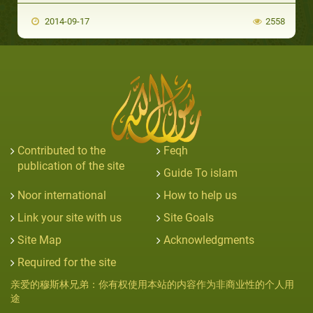
2014-09-17
2558
Contributed to the
Feqh
publication of the site
Guide To islam
Noor international
How to help us
Link your site with us
Site Goals
Site Map
Acknowledgments
Required for the site
亲爱的穆斯林兄弟：你有权使用本站的内容作为非商业性的个人用
途