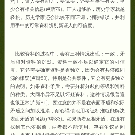
然了，证
人要有能力，要
诚实，
还
要与
事件有
关，至
少
会
有相关
信息
(卢斯79)
。
证人越
够
格，历
史
学家就越
轻
松。历
史
学家
还会
比较
不同
证词，消除
错误
，并
利
用手中的可靠
资料辨
别
新证
人的可信度。
比
较资
料的过
程中，
会有三
种
情况
出
现：一致，矛
盾和
对资
料的沉默。资
料一致不足以确定
它的可信
度。
它
还需要确定
资
料是否独
立，因
为会有共
谋
或同
源的嫌疑(卢
斯
80)。特别
是公共事件，
它会有更多
独
立
的说
明。如果
资料矛盾，需要分析分歧的等
级
和资
料
的
种类
。大同小
异不足以
怀
疑资
料，
这种情
况
很普遍
也很正常(卢
斯
81)。要注意的并
不是在表面矛盾和
实际
矛盾之
间
加以混淆，耐心谨慎
地用考
证标准就能解
决
表面矛盾的问题(
卢
斯83)。如果
两
者互相矛盾，在没
有
找到其他依据前，
两者都不能使用。存在
争
议的
问