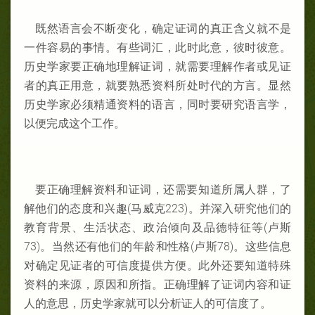
既
然
语言
会
不断
变
化，确定证词
的
真正
含
义就不是
一件容易的事情。有些
词汇，此
时
此意，彼时
彼意。
历史
学
家要正确地理解证词
，就需要理解作者或
见证
者的
真
正用意，就要熟悉资
料所
处时代的方言。
显
然
历
史
学家必
须
精通资
料的
语言，同
时
要研
究
语言
学
，
以便完成这个
工作。
要正确理解
资
料和证词
，
还需要知道所
属
人群，了
解他们
的
态度和
兴
趣(马
威克
223)。并
深入
研究他
们
的
教
育背景
、生活状
态
、政治倾
向
及品德特征等(卢
斯
73)。当
然
还有他
们
的年龄
和性格
(卢斯78)
。
这些信息
对
确定见证
者的可信度提供方便。此外
还要知道特殊
资
料的来
源，原因和所指。正确理解了
证词内容和
证
人的意思，历
史
学家就可以分析
证
人的可信度了。