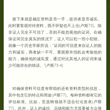
接下
来
就是确定资
料是否一手，提供者是否
诚实。
此
时
要客观对
待
资料，
既
不怀
疑也不上
当(卢
斯
73)。除
非证
人完全不可信了，否
则不能忽
视
他的证词
。在确
保
证词完全
真
实的情
况
下，证
人可以犯一些小犯
错。
就像一
个
历史
学
家所说
：“
证词的可信度
来
自证
人的能
力和
诚实，
两
者缺一不可。要
观
察并
找机
会考
验
他的
能力，确保他的诚实
度，通
过对比其他人的
证词来减
少可能存在的错误
。”
(卢斯73-4)
对
确保
资料可信度有
帮
助的还
有
资料
类
型的信息，
其中包含它
的特点和用途
(卢斯77)
。每
种资
料都有
它的
评
估标
准。比如，
竞选纲领就不适合社
论发
表(卢
斯
77)。此外，证
人的
诚信
、品德和能力尤其要被大
众接