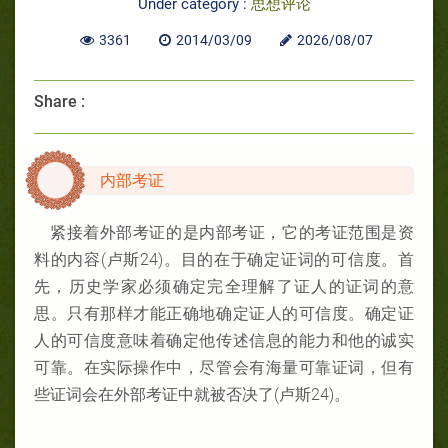
Under category :
思想评论
3361
2014/03/09
2026/08/07
Share :
内
部
考证
紧
接着外部考
证的是
内
部考证
，
它的考
证
范围
是
资
料的
内
容(卢
斯
24)。目的在于确定证词
的可信度。首
先，
历史
学
家必须
确定完全理解了
证人的
证词
的意
思。只有那样
才能正确地确定
证人的
可信度。确定
证
人的可
信度意味着确定他
传述
信息的能力和他的
诚实
可靠。在
实际
操作中，尽
管
会有海量可靠
证词
，但有
些证词会
在外部考
证中就被否
决
了(卢
斯
24)。