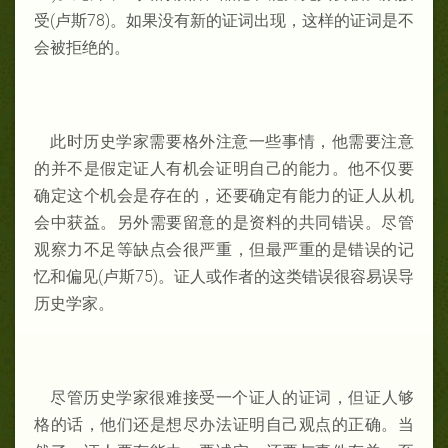
受(
卢
斯78)。如果
没
有新的证词
出
现，
这样
的证词
是不
会被拒
绝
的。
此
时历
史学
家需要格外注意一些事情，他需要注意
的
并不是假定
证
人有机会
证
明自己的能力。他不仅
要
确定
这个机
会
是存在的，还
要确定有能力的
证人
从
机
会
中
获益。另外需要留意的是
资
料的共同错误
。
尽管
观
察力不足等缺点会
很
严重，但最
严
重的是错误
的
记
忆和偏
见
(卢斯75)
。
证人或作者的
这类错误
很容易误导
历
史
学家。
尽
管
历史
学
家很难
接受一
个证
人的
证词，但
证
人够
格的
话，他
们还
是想尽
办
法证
明自己
观点的正确。
当