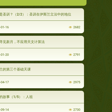
是圣训？（2/2）：圣训在伊斯兰立法中的地位
-01-16
2682
寻见新月，不应用天文计算法
-01-20
2791
兰的第三个基础天课
-04-17
2975
的故事（1/5）：人祖
-09-14
2730