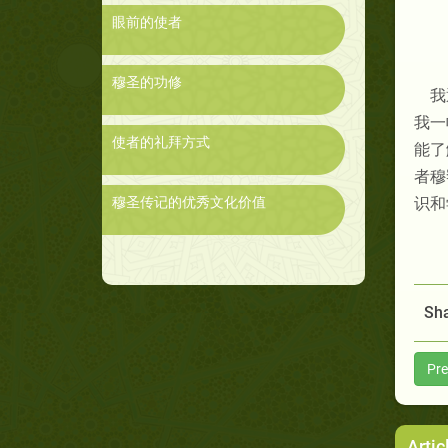
眼前的使者
穆圣的功修
我
我一
使者的礼拜方式
能了
者穆
穆圣传记的优秀文化价值
识和
Sha
Pre
Artic