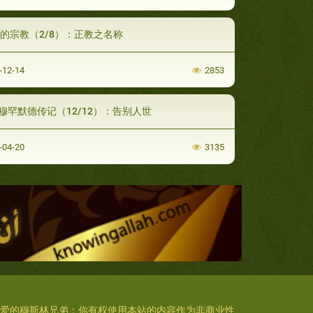
的宗教（2/8）：正教之名称
-12-14
2853
穆罕默德传记（12/12）：告别人世
-04-20
3135
爱的穆斯林兄弟：你有权使用本站的内容作为非商业性