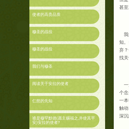
甚至
使者的高贵品质
穆圣的战役
我
知。
穆圣的战役
弃？
找关
我们与穆圣
阅读关于安拉的使者
一
个念
一本
仁慈的先知
触动
深沉
谁是穆罕默德(愿主赐福之,并使其平
安)安拉的使者?