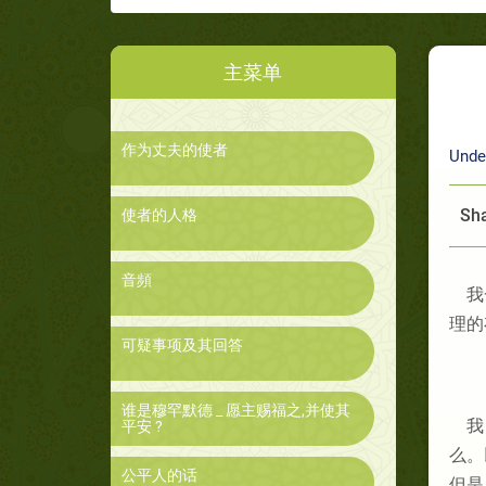
主菜单
作为丈夫的使者
Unde
Sha
使者的人格
音頻
我
理的
可疑事项及其回答
谁是穆罕默德 _ 愿主赐福之,并使其
我
平安 ?
么。
公平人的话
但是