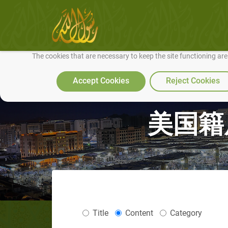
We use cookies to make our site work well for you and so we can conti
The cookies that are necessary to keep the site functioning ar
Accept Cookies
Reject Cookies
美国籍
Title
Content
Category