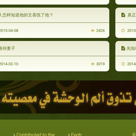
人怎样知道他的主喜悦了他？
真正
015-04-08
2426
2013
善待妻子
先知
014-02-10
3019
2014
Contributed to the
Feqh
亲