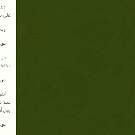
ذهب
على نح
وذه
س:إ
من 
مخالفت
س:و
اتفق
قتله م
وبال أم
س:و