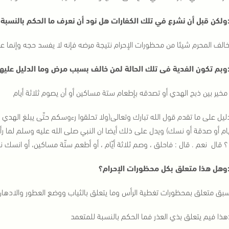
لكن قبل أن نشرع في تلك الكفارات هل نود أن نعرف ما الحكم بالنسبة
خالف المحرم شيئا من محظورات الإحرام نتيجة مرضه فإنه لا يفسد حجه وإنما عل
بم تكون الفدية فى تلك الحالة لمن خالف بسبب مرض وما الدليل عليها
مخير بين ذبح الهدي أو تصدقه بإطعام ستة مساكين أو أن يصوم ثلاثة أيام
ليل على ما تقدم قول الله تبارك وتعالى(ولا تحلقوا رءوسكم حتّى يبلغ الهدي 
م أو صدقة أو نسك) ويدل على ذلك أيضا ان النبي صلى الله عليه وسلم لما رأ
 قال نعم . قال : فاحلق ، وصم ثلاثة أيّام ، أو أطعم ستّة مساكين، أو انسك ن
هل هذا متعلق بكل محظورات الإحرام؟
سبق متعلق بمحظورات تغطية الرأس وما يتعلق بالثياب ووضع العطور والادها
ذا فيم يتعلق بذي العذر فما الحكم بالنسبة للمتعمد