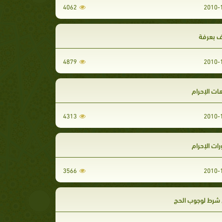
4062
ف بعرفة
4879
ت الإحرام
4313
ت الإحرام
3566
 شرط لوجوب الحج