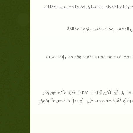
دى تلك المحظورات السابق ذكرها مخير بين الكفارات
 في المذهب وذلك بحسب نوع المخالفة
ا المخالف عامدا فعليه الكفارة وقد حمل إثما بسبب
(يا أيّها الّذين آمنوا لا تقتلوا الصّيد وأنتم حرم ومن
كعبة أو كفّارة طعام مساكين ، أو عدل ذلك صياماً ليذوق