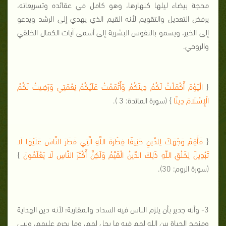
محجة بيضاء ليلها كنهارها، وهو كامل في عقائده وتسريعاته،
يرفض التعديل والتقويم لأنه القيم الذي يهدي إلى الرشد ويدعو
إلى الخير، ويسمو بالنفوس البشرية إلى أسمى آيات الكمال الخلقي
والروحي.
{
الْيَوْمَ أَكْمَلْتُ لَكُمْ دِينَكُمْ وَأَتْمَمْتُ عَلَيْكُمْ نِعْمَتِي وَرَضِيتُ لَكُمُ
الْإِسْلَامَ دِينًا
} (سورة المائدة: 3 ).
{
فَأَقِمْ وَجْهَكَ لِلدِّينِ حَنِيفًا فِطْرَةَ اللَّهِ الَّتِي فَطَرَ النَّاسَ عَلَيْهَا لَا
تَبْدِيلَ لِخَلْقِ اللَّهِ ذَلِكَ الدِّينُ الْقَيِّمُ وَلَكِنَّ أَكْثَرَ النَّاسِ لَا يَعْلَمُونَ
}
(سورة الروم: 30).
3- وأنه جدير بأن يلزم الناس فيه السداد والمقاربة؛ لأنه دين الهداية
ومنهج الحياة بين الله لهم فيه ما يحل لهم، وما يحرم عليهم، ولبى