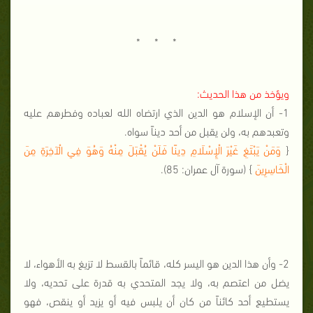
* * *
ويؤخذ من هذا الحديث:
1- أن الإسلام هو الدين الذي ارتضاه الله لعباده وفطرهم عليه
وتعبدهم به، ولن يقبل من أحد ديناً سواه.
{
وَمَنْ يَبْتَغِ غَيْرَ الْإِسْلَامِ دِينًا فَلَنْ يُقْبَلَ مِنْهُ وَهُوَ فِي الْآخِرَةِ مِنَ
الْخَاسِرِينَ
} (سورة آل عمران: 85).
2- وأن هذا الدين هو اليسر كله، قائماً بالقسط لا تزيغ به الأهواء، لا
يضل من اعتصم به، ولا يجد المتحدي به قدرة على تحديه، ولا
يستطيع أحد كائناً من كان أن يلبس فيه أو يزيد أو ينقص، فهو