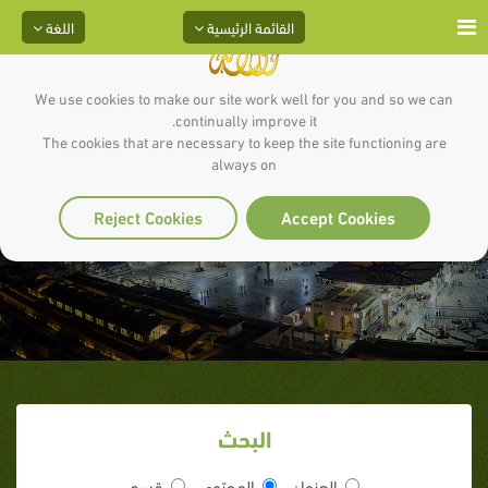
القائمة الرئيسية
اللغة
We use cookies to make our site work well for you and so we can
continually improve it.
The cookies that are necessary to keep the site functioning are
always on
إن الدين يسر
Reject Cookies
Accept Cookies
البحث
العنوان
المحتوى
قسم