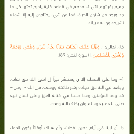
جميع رغباتهم التي تسعدهم في قواعد كلية يندرج تحتها كل ما
جد ويجد من شئون الحياة. فما من شيء يحتاجون إليه إلا شمله
تشريعه ووسعه بيانه.
قال تعالى: {
وَنَزَّلْنَا عَلَيْكَ الْكِتَابَ تِبْيَانًا لِكُلِّ شَيْءٍ وَهُدًى وَرَحْمَةً
وَبُشْرَى لِلْمُسْلِمِينَ
} (سورة النحل: 89).
4- وما على المسلم إلا ن يستبشر خيراً إن اتقى الله حق تقاته،
وجاهد في الله حق جهاده بقدر طاقته ووسعه، فإن الله - وجل –
قد وعد المؤمنين وعداً حسناً في كتابه العزيز وعلى لسان نبيه
صلى الله عليه وسلم ولن يخلف الله وعده.
5- أن لربنا في أيام دهرن نفحات، وأن هناك أوقاتاً يكون الدعاء