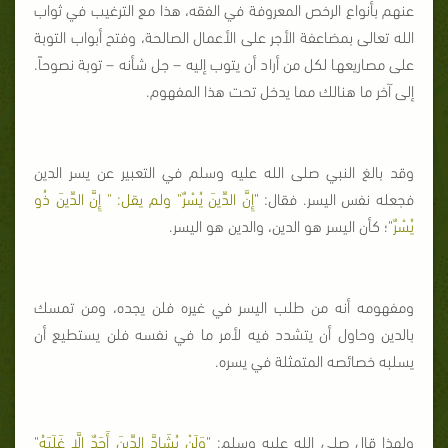
عنهم بأنواع الرخص المعروفة في الفقه، هذا مع الترغيب في ثواب
الله تعالى بمضاعفة الأجر على الأعمال الصالحة، وفتح أبواب التوبة
على مصاريعها لكل من أراد أن يتوب إليه – جل شأنه – توبة نصوحاً.
إلى آخر ما هنالك مما يدخل تحت هذا المفهوم.
وقد بالغ النبي صلى الله عليه وسلم في التعبير عن يسر الدين
فجعله نفس اليسر. فقال: "
إِنَّ الدِّينَ يُسْرٌ" ولم يقل: " إِنَّ الدِّينَ ذُو
يُسْرٌ
"؛ كأن اليسر هو الدين، والدين هو اليسر.
ومفهومه أنه من طلب اليسر في غيره فلن يجده، ومن تمسك
بالدين وحاول أن يتشدد فيه لأمر ما في نفسه فلن يستطيع أن
يسلبه خصائصه المتمثلة في يسره.
ولهذا قال صلى الله عليه وسلم: "
وَلَنْ يُشَادَّ الدِّينَ أَحَدٌ إِلَّا غَلَبَهُ
"