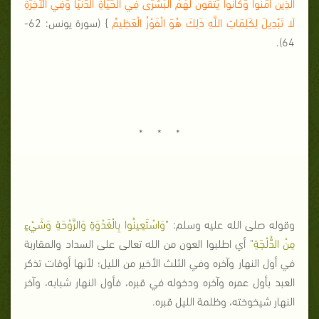
الَّذِينَ آمَنُوا وَكَانُوا يَتَّقُونَ لَهُمُ الْبُشْرَى فِي الْحَيَاةِ الدُّنْيَا وَفِي الْآخِرَةِ
لَا تَبْدِيلَ لِكَلِمَاتِ اللَّهِ ذَلِكَ هُوَ الْفَوْزُ الْعَظِيمُ
} (سورة يونس: 62-
64).
* * *
وقوله صلى الله عليه وسلم: "
وَاسْتَعِينُوا بِالْغَدْوَةِ وَالرَّوْحَةِ وَشَيْءٍ
مِنْ الدُّلْجَةِ
" أي اطلبوا العون من الله تعالى على السداد والمقاربة
في أول النهار وآخره وفي الثلث الأخير من الليل؛ لأنها أوقات تذكر
العبد بأول عمره وآخره ودخوله في قبره، فأول النهار شبابه، وآخر
النهار شيخوخته، وظلمة الليل قبره.