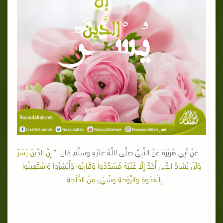
عَنْ أَبِي هُرَيْرَةَ عَنْ النَّبِيِّ صَلَّى اللَّهُ عَلَيْهِ وَسَلَّمَ قَالَ: "
إِنَّ الدِّينَ يُسْرٌ
وَلَنْ يُشَادَّ الدِّينَ أَحَدٌ إِلَّا غَلَبَهُ فَسَدِّدُوا وَقَارِبُوا وَأَبْشِرُوا وَاسْتَعِينُوا
بِالْغَدْوَةِ وَالرَّوْحَةِ وَشَيْءٍ مِنْ الدُّلْجَةِ
".