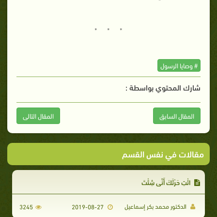
* * *
# وصايا الرسول
شارك المحتوي بواسطة :
المقال السابق
المقال التالى
مقالات في نفس القسم
ائْتِ حَرْثَكَ أَنَّى شِئْتَ
الدكتور محمد بكر إسماعيل
3245
2019-08-27