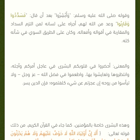
وقوله صلى الله عليه وسلم: "وَأَبْشِرُوا" بعد أن قال: "
فَسَدِّدُوا
وَقَارِبُوا
" وعد من الله لهم، أجراه على لسانه لمن التزم السداد
والمقاربة في أقواله وأفعاله، وكان على الطريق السوي في شأنه
كله.
والمعنى: أحضروا في قلوبكم البشرى في عاجل أمركم وآجله،
وانتظروها وتعايشوا بها، واطعموا في فضل الله – عز وجل – ولا
تيأسوا من روحه إن عجزتم عن شيء كلفتموه؛ فإن الدين يسر.
وهذه البشرى خاصة بالمؤمنين، كما جاء في القرآن الكريم، من ذلك
قوله تعالى: {
أَلَا إِنَّ أَوْلِيَاءَ اللَّهِ لَا خَوْفٌ عَلَيْهِمْ وَلَا هُمْ يَحْزَنُونَ