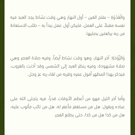
والْغَدْوَةِ – بفتح الغين – أول النهار وهي وقت نشاط يجد العبد فيه
نفسه مقبلاً على العمل، فليكن أول عمل يبدأ به – طلب الاستعانة
من ربه بركعتين يصليها.
وَالرَّوْحَةِ: آخر النهار، وهو وقت نشاط أيضاً، وفيه صلاة العصر وهي
صلاة مشهودة، وفيه ينظر العبد إلى الشمس وقد آذنت بالغروب،
فيذكر بهذا المظهر أفول عمره وقربه من لقاء ربه عز وجل.
وأما آخر الليل فهو من أعظم الأوقات قدراً، فيه يتجلى الله على
عباده ويقول: هل من مستغفر فأغفر له، هل من تائب فأتوب عليه،
هل من كذا هل من كذا، حتى يطلع الفجر.