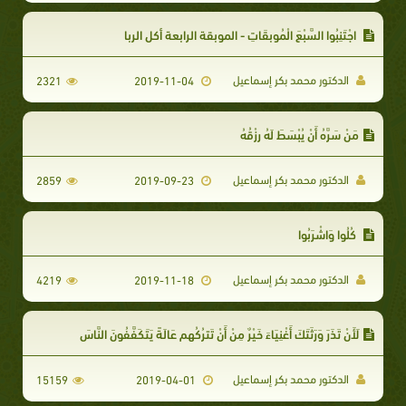
اجْتَنِبُوا السَّبْعَ الْمُوبِقَاتِ - الموبقة الرابعة أكل الربا
الدكتور محمد بكر إسماعيل
2321
2019-11-04
مَنْ سَرَّهُ أَنْ يُبْسَطَ لَهُ رِزْقُهُ
الدكتور محمد بكر إسماعيل
2859
2019-09-23
كُلُوا وَاشْرَبُوا
الدكتور محمد بكر إسماعيل
4219
2019-11-18
لَأَنْ تَذَرَ وَرَثَتَكَ أَغْنِيَاءَ خَيْرٌ مِنْ أَنْ تَترُكُهم عَالَةً يَتَكَفَّفُونَ النَّاسَ
الدكتور محمد بكر إسماعيل
15159
2019-04-01