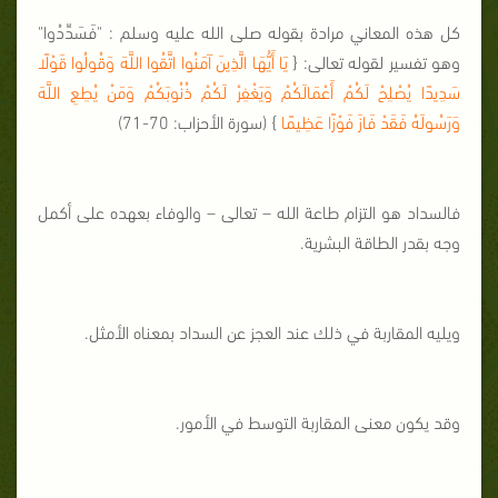
كل هذه المعاني مرادة بقوله صلى الله عليه وسلم : "فَسَدِّدُوا"
وهو تفسير لقوله تعالى: {
يَا أَيُّهَا الَّذِينَ آمَنُوا اتَّقُوا اللَّهَ وَقُولُوا قَوْلًا
سَدِيدًا يُصْلِحْ لَكُمْ أَعْمَالَكُمْ وَيَغْفِرْ لَكُمْ ذُنُوبَكُمْ وَمَنْ يُطِعِ اللَّهَ
وَرَسُولَهُ فَقَدْ فَازَ فَوْزًا عَظِيمًا
} (سورة الأحزاب: 70-71)
فالسداد هو التزام طاعة الله – تعالى – والوفاء بعهده على أكمل
وجه بقدر الطاقة البشرية.
ويليه المقاربة في ذلك عند العجز عن السداد بمعناه الأمثل.
وقد يكون معنى المقاربة التوسط في الأمور.