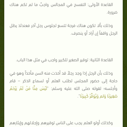
القاعدة الأولى: التفسح في المجالس واجبٌ ما لم تكم هناك
ضرورة.
وذلك بألا تكون هناك فرجة تتسع لجلوس رجل آخر فعندئذ يظل
الرجل واقفاً إن أراد أو ينصرف.
القاعدة الثانية: توقير الصغير للكبير واجب في مثل هذا الباب.
وذلك بأن الرجل إذا وجد رجلاً قد أخذت منه السن مأخذاً وهو في
حاجة إلى حضور المجلس لطلب العلم أو لسماع الذكر – قام
وأجلسه؛ لقوله صلى الله عليه وسلم: "
لَيْسَ مِنَّا مَنْ لَمْ يَرْحَمْ
صَغِيرَنَا وَلم وَيُوَقِّرْ كَبِيرَنَا
".
وكذلك أولو العلم يجب على الناس توقيرهم وإجلالهم وإيثارهم