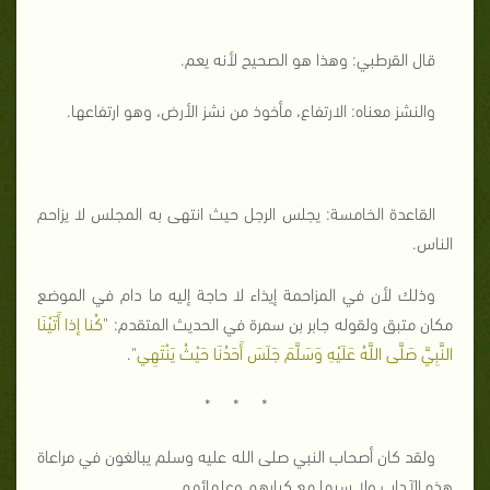
قال القرطبي: وهذا هو الصحيح لأنه يعم.
والنشز معناه: الارتفاع، مأخوذ من نشز الأرض، وهو ارتفاعها.
القاعدة الخامسة: يجلس الرجل حيث انتهى به المجلس لا يزاحم
الناس.
وذلك لأن في المزاحمة إيذاء لا حاجة إليه ما دام في الموضع
مكان متبق ولقوله جابر بن سمرة في الحديث المتقدم: "
كُنا إذا أَتَيْنَا
النَّبِيَّ صَلَّى اللَّهُ عَلَيْهِ وَسَلَّمَ جَلَسَ أَحَدُنَا حَيْثُ يَنْتَهِي
".
* * *
ولقد كان أصحاب النبي صلى الله عليه وسلم يبالغون في مراعاة
هذه الآداب ولا سيما مع كبارهم وعلمائهم.