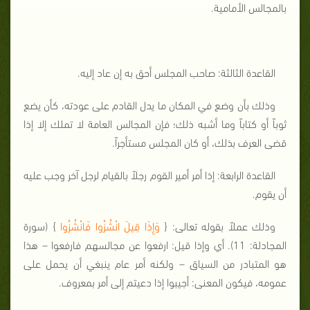
بالمجالس الأمامية.
القاعدة الثالثة: صاحب المجلس أحق به إن عاد إليه.
وذلك بأن وضع في المكان ما يدل القادم على عودته، كأن يضع
ثوباً أو كتاباً وما أشبه ذلك؛ فإن المجالس العامة لا تملك إلا إذا
قضى العرف بذلك، أو كان المجلس مستأجراً.
القاعدة الرابعة: إذا أمر أمير القوم رجلاً بالقيام لرجل آخر وجب عليه
أن يقوم.
وذلك عملاً بقوله تعالى: {
وَإِذَا قِيلَ انْشُزُوا فَانْشُزُوا
} (سورة
المجادلة: 11). أي وإذا قيل: ارفعوا عن مجالسهم فارفعوا – هذا
هو المتبادر من السياق – ولكنه أمر عام ينبغي أن يحمل على
عمومه، فيكون المعنى: أجيبوا إذا دعيتم إلى أمر بمعروف.