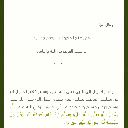
وقال آخر:
من يصنع المعروف لا يعدم جواز به
لا يضيع العرف بين الله والناس
* * *
وقد جاء رجل إلى النبي صلى الله عليه وسلم فقام له رجل آخر
من مجلسه، فذهب ليجلس فيه، فنهاه رسول الله صلى الله عليه
وسلم.وروى مسلم وأبو داود عن أبي هريرة – رضي الله عنه –
أَن
رَسُولُ اللَّهِ صَلَّى اللَّهُ عَلَيْهِ وَسَلَّمَ "إِذَا قَامَ أَحَدُكُمْ أَوْ الرَّجُلُ مِنْ
مَجْلِسِهِ ثُمَّ رَجَعَ إِلَيْهِ فَهُوَ أَحَقُّ بِهِ
".