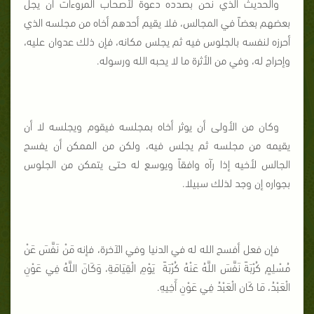
والحديث الذي نحن بصدده دعوة لأصحاب المروءات أن يجل
بعضهم بعضاً في المجالس، فلا يقيم أحدهم أخاه من مجلسه الذي
أحرزه لنفسه بالجلوس فيه ثم يجلس مكانه، فإن ذلك عدوان عليه،
وإحراج له، وفي من الأثرة ما لا يحبه الله ورسوله.
وكان من الأولى أن يوثر أخاه بمجلسه فيقوم ويجلسه لا أن
يقيمه من مجلسه ثم يجلس فيه، ولكن من الممكن أن يفسح
الجالس لأخيه إذا رآه وافقاً ويوسع له حتى يتمكن من الجلوس
بجواره إن وجد لذلك سبيلا.
فإن فعل أفسح الله له في الدنيا وفي الآخرة، فإنه مَنْ نَفَّسَ عَنْ
مُسْلِمٍ كُرْبَةً نَفَّسَ اللَّهُ عَنْهُ كُرْبَةً يَوْمِ الْقِيَامَةِ، وَكَانَ اللَّهُ فِي عَوْنِ
الْعَبْدُ، مَا كَان الْعَبْدُ فِي عَوْنِ أَخِيهِ.