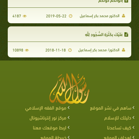
الدكتور محمد بكر إسماعيل
4187
2019-05-22
عَلَيْكَ بِكَثْرَةِ السُّجُودِ لِلَّهِ
الدكتور/ محمد بكر إسماعيل
10898
2018-11-18
ساهم في نشر الموقع
موقع الفقه الإسلامي
دليلك للإسلام
مركز نور إنترناشيونال
كيف تساعدنا
اربط موقعك معنا
اهداف الموقع
خريطة الموقع