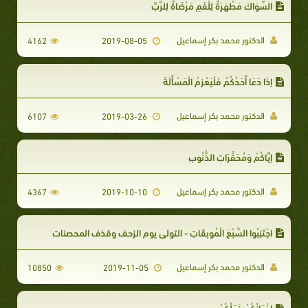
السِّوَاكَ مَطْهَرَةٌ لِلْفَمِ مَرْضَاةٌ لِلرَّبِّ
الدكتور محمد بكر إسماعيل
4162
2019-08-05
إِذَا دَعَا أَحَدُكُمْ فَلْيَعْزِمْ الْمَسْأَلَةَ
الدكتور محمد بكر إسماعيل
6107
2019-03-26
إِيَّاكُمْ وَمُحَقَّرَاتِ الذُّنُوبِ
الدكتور محمد بكر إسماعيل
4367
2019-10-10
اجْتَنِبُوا السَّبْعَ الْمُوبِقَاتِ - التولي يوم الزحف وقذف المحصنات
الدكتور محمد بكر إسماعيل
10850
2019-11-05
إِخْوَانُكُمْ خَوَلُكُمْ