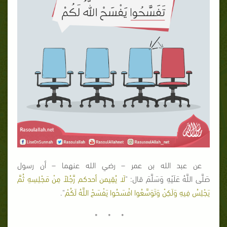
عن عبد الله بن عمر – رضي الله عنهما – أن رسول
صَلَّى اللَّهُ عَلَيْهِ وَسَلَّمَ قال: "
لَا يُقِيمن أحدكم رَّجُلاً مِنْ مَجْلِسِهِ ثُمَّ
يَجْلِسُ فِيهِ وَلَكِنْ وَتَوَسَّعُوا افْسَحُوا يَفْسَحْ اللَّهُ لَكُمْ
".
* * *