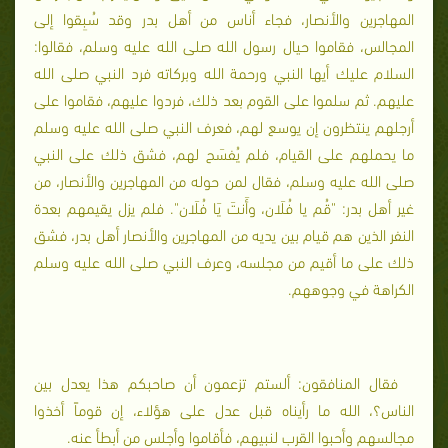
المهاجرين والأنصار، فجاء أناس من أهل بدر وقد سُبِقوا إلى
المجالس، فقاموا حيال رسول الله صلى الله عليه وسلم، فقالوا:
السلام عليك أيها النبي ورحمة الله وبركاته فرد النبي صلى الله
عليهم. ثم سلموا على القوم بعد ذلك، فردوا عليهم، فقاموا على
أرجلهم ينتظرون إن يوسع لهم، فعرف النبي صلى الله عليه وسلم
ما يحملهم على القيام، فلم يُفسَح لهم، فشق ذلك على النبي
صلى الله عليه وسلم، فقال لمن حوله من المهاجرين والأنصار، من
غير أهل بدر: "قُم يا فُلَان، وأَنتَ يَا فُلَان". فلم يزل يقيمهم بعدة
النفر الذين هم قيام بين يديه من المهاجرين والأنصار أهل بدر، فشق
ذلك على ما أقيم من مجلسه، وعرف النبي صلى الله عليه وسلم
الكراهة في وجوههم.
فقال المنافقون: ألستم تزعمون أن صاحبكم هذا يعدل بين
الناس؟، الله ما رأيناه قبل عدل على هؤلاء، إن قوماً أخذوا
مجالسهم وأحبوا القرب لنبيهم، فأقاموا وأجلس من أبطأ عنه.