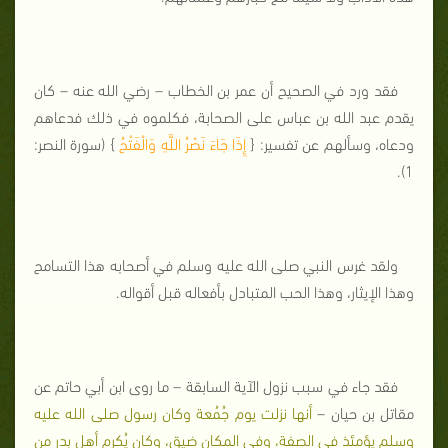
فقد ورد في الصحيح أن عمر بن الخطاب – رضي الله عنه – كان
يقدم عبد الله بن عباس على الصحابة، فكلموه في ذلك فدعاهم
ودعاه، وسألهم عن تفسير: {
إِذَا جَاءَ نَصْرُ اللَّهِ وَالْفَتْحُ
} (سورة النصر:
1).
ولقد غرس النبي صلى الله عليه وسلم في أصحابه هذا التسامح
وهذا الإيثار، وهذا الحب المتبادل بأفعاله قبل أقواله.
فقد جاء في سبب نزول الآية السابقة – ما روى ابن أبي حاتم عن
مقاتل بن حيان –
أنها نزلت يوم جُمُعة وكان رسول صلى الله عليه
وسلم يؤمئذ في الصفة، وفي المكان ضيق، وكان يُكرم أهل بدر من