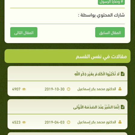
# وصايا الرسول
شارك المحتوي بواسطة :
المقال السابق
المقال التالى
مقالات في نفس القسم
لَا تُكْثِرُوا الْكَلَامَ بِغَيْرِ ذِكْرِ اللَّهِ
الدكتور محمد بكر إسماعيل
4907
2019-10-30
إِنَّمَا الصَّبْرُ عِنْدَ الصَدْمَة الأَوَّلى
الدكتور محمد بكر إسماعيل
4523
2019-04-03