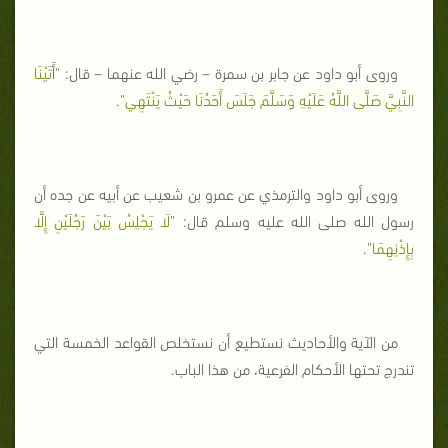
وروى أبو داود عن جابر بن سمرة – رضي الله عنهما – قال: "أَ
تَيْنَا
النَّبِيَّ صَلَّى اللَّهُ عَلَيْهِ وَسَلَّمَ جَلَسَ أَحَدُنَا حَيْثُ يَنْتَهِي
".
وروى أبو داود والترمذي عن عمرو بن شعيب عن أبيه عن جده أن
رسول الله صلى الله عليه وسلم قال: "
لَا يَجْلِسُ بَيْنَ رَجُلَيْنِ إِلَّا
بِإِذْنِهِمَا
".
من الآية والأحاديث نستطيع أن نستخلص القواعد الخمسة التي
تندرج تحتها الأحكام الفرعية، من هذا الباب.