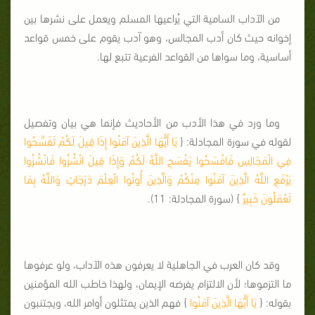
من الآداب السامية التي يُراعيها المسلم ويعمل على نشرها بين
إخوانه حيث كان أدب المجالس، وهو آدب يقوم على خمس قواعد
أساسية، وما سواها من القواعد الفرعية تتبع لها.
وما ورد في هذا الأدب من الأحاديث فإنما هي بيان وتفصيل
لقوله في سورة المجادلة: {
يَا أَيُّهَا الَّذِينَ آمَنُوا إِذَا قِيلَ لَكُمْ تَفَسَّحُوا
فِي الْمَجَالِسِ فَافْسَحُوا يَفْسَحِ اللَّهُ لَكُمْ وَإِذَا قِيلَ انْشُزُوا فَانْشُزُوا
يَرْفَعِ اللَّهُ الَّذِينَ آمَنُوا مِنْكُمْ وَالَّذِينَ أُوتُوا الْعِلْمَ دَرَجَاتٍ وَاللَّهُ بِمَا
تَعْمَلُونَ خَبِيرٌ
} (سورة المجادلة: 11).
وقد كان العرب في الجاهلية لا يعرفون هذه الآداب، ولو عرفوها
ما التزموها؛ لأن الالتزام يفرضه الإيمان، ولهذا خاطب الله المؤمنين
بقوله: {
يَا أَيُّهَا الَّذِينَ آمَنُوا
} فهم الذين يمتثلون أوامر الله، ويجتنبون