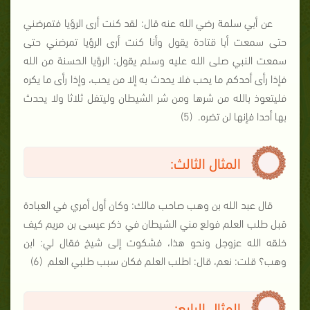
عن أبي سلمة رضي الله عنه قال: لقد كنت أرى الرؤيا فتمرضني
حتى سمعت أبا قتادة يقول وأنا كنت أرى الرؤيا تمرضني حتى
سمعت النبي صلى الله عليه وسلم يقول: الرؤيا الحسنة من الله
فإذا رأى أحدكم ما يحب فلا يحدث به إلا من يحب، وإذا رأى ما يكره
فليتعوذ بالله من شرها ومن شر الشيطان وليتفل ثلاثا ولا يحدث
بها أحدا فإنها لن تضره. (5)
المثال الثالث:
قال عبد الله بن وهب صاحب مالك: وكان أول أمري في العبادة
قبل طلب العلم فولع مني الشيطان في ذكر عيسى بن مريم كيف
خلقه الله عزوجل ونحو هذا، فشكوت إلى شيخ فقال لي: ابن
وهب؟ قلت: نعم، قال: اطلب العلم فكان سبب طلبي العلم (6)
المثال الرابع: