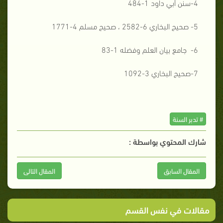
4-سنن أبي داود 1-484
5- صحيح البخاري 6-2582 ، صحيح مسلم 4-1771
6- جامع بيان العلم وفضله 1-83
7-صحيح البخاري 3-1092
# تدبر السنة
شارك المحتوي بواسطة :
المقال السابق
المقال التالى
مقالات في نفس القسم