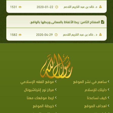
د. خالد بن عبد الكريم اللاحم
1531
2020-01-22
المفتاح الثامن: ربط الألفاظ بالمعاني وربطها بالواقع.
د . خالد بن عبد الكريم اللاحم
1582
2020-04-29
ساهم في نشر الموقع
موقع الفقه الإسلامي
دليلك للإسلام
مركز نور إنترناشيونال
كيف تساعدنا
اربط موقعك معنا
اهداف الموقع
خريطة الموقع