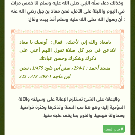
وكذلك دعاء سنَّه النبي صلى الله عليه وسلم لنا خمس مرات
في اليوم والليلة على الأقل، فعن معاذ بن جبل رضي الله عنه
: أن رسول الله صلى الله عليه وسلم أخذ بيده وقال:
يامعاذ والله إني لأحبك، فقال: أوصيك يا معاذ
لاتدعن في دبر كل صلاة تقول اللهم أعني على
ذكرك وشكرك وحسن عبادتك
مسند أحمد : 1-294 ، سنن أبي داود 1/475 ، سنن
ابن ماجه 1-298، 318 ، 322
والإعانة على الشئ تستلزم الإعانة على وسيلته والآلة
المؤدية إليه وهو هنا حب السنة وتذكرها وكثرة قراءتها،
ومحاولة فهمها، والفرح بما يقف عليه منها.
# تدبر السنة