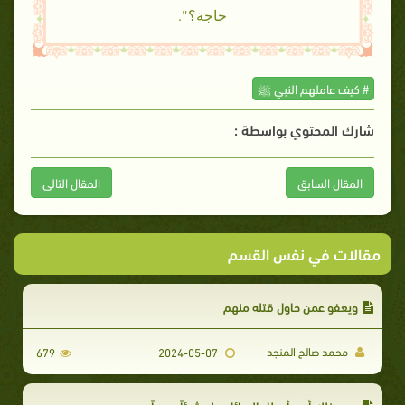
حاجة؟".
# كيف عاملهم النبي ﷺ
شارك المحتوي بواسطة :
المقال السابق
المقال التالى
مقالات في نفس القسم
ويعفو عمن حاول قتله منهم
محمد صالح المنجد
679
2024-05-07