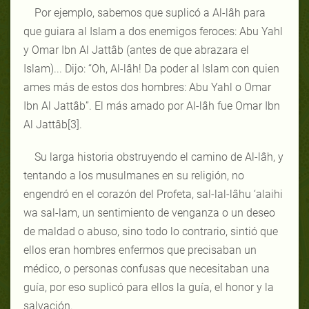
Por ejemplo, sabemos que suplicó a Al-lâh para
que guiara al Islam a dos enemigos feroces: Abu Yahl
y Omar Ibn Al Jattâb (antes de que abrazara el
Islam)... Dijo: “Oh, Al-lâh! Da poder al Islam con quien
ames más de estos dos hombres: Abu Yahl o Omar
Ibn Al Jattâb”. El más amado por Al-lâh fue Omar Ibn
Al Jattâb[3].
Su larga historia obstruyendo el camino de Al-lâh, y
tentando a los musulmanes en su religión, no
engendró en el corazón del Profeta, sal-lal-lâhu ‘alaihi
wa sal-lam, un sentimiento de venganza o un deseo
de maldad o abuso, sino todo lo contrario, sintió que
ellos eran hombres enfermos que precisaban un
médico, o personas confusas que necesitaban una
guía, por eso suplicó para ellos la guía, el honor y la
salvación.