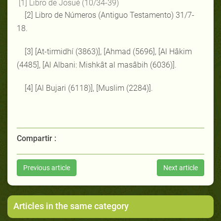
[1] Libro de Josué (10/34-39)
[2] Libro de Números (Antiguo Testamento) 31/7-
18.
[3] [At-tirmidhí (3863)], [Ahmad (5696], [Al Hâkim
(4485], [Al Albani: Mishkât al masâbih (6036)].
[4] [Al Bujari (6118)], [Muslim (2284)].
Compartir :
Previous article
Next article
Articles in the same category