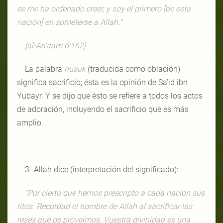
se me ha ordenado creer, y soy el primero [de esta
nación] en someterse a Allah.”
[al-An’aam 6:162]
La palabra
nusuk
(traducida como oblación)
significa sacrificio; ésta es la opinión de Sa’id ibn
Yubayr. Y se dijo que ésto se refiere a todos los actos
de adoración, incluyendo el sacrificio que es más
amplio.
3- Allah dice (interpretación del significado):
“Por cierto que hemos prescripto a cada nación sus
ritos. Recordad el nombre de Allah al sacrificar las
reses que os proveímos. Vuestra divinidad es una