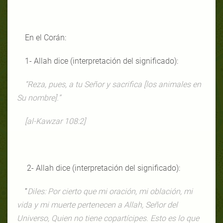
En el Corán:
1- Allah dice (interpretación del significado):
“Reza, pues, a tu Señor y sacrifica [los animales en
Su nombre].”
[al-Kawzar 108:2]
2- Allah dice (interpretación del significado):
“
Diles: Por cierto que mi oración, mi oblación, mi
vida y mi muerte pertenecen a Allah, Señor del
Universo, Quien no tiene copartícipes. Esto es lo que