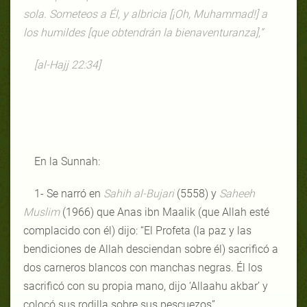
sola. Someteos a Él, y albricia [¡Oh, Muhammad!] a
los humildes [que obtendrán la bienaventuranza],”
[al-Hajj 22:34]
En la Sunnah:
1- Se narró en
Sahih al-Bujari
(5558) y
Saheeh
Muslim
(1966) que Anas ibn Maalik (que Allah esté
complacido con él) dijo: “El Profeta (la paz y las
bendiciones de Allah desciendan sobre él) sacrificó a
dos carneros blancos con manchas negras. Él los
sacrificó con su propia mano, dijo ‘Allaahu akbar’ y
colocó sus rodilla sobre sus pescuezos”.