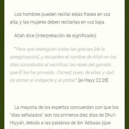
Los hombres pueden recitar estas frases en voz
alta, y las mujeres deben recitarlas en voz baja.
Allah dice (interpretación de significado):
"
Para que atestigüen todas las gracias [de la
peregrinación], y recuerden el nombre de Allah en los
días consabidos al sacrificar las reses del ganado
que Él les ha proveído. Comed, pues, de ellas, y dad
de comer al indigente y al pobre.
" [al-Hayy 22:28]
La mayoría de los expertos concuerdan con que los
“días señalados” son los primeros diez días de Dhu’l-
Hiyyah, debido a las palabras de Ibn ‘Abbaas (que