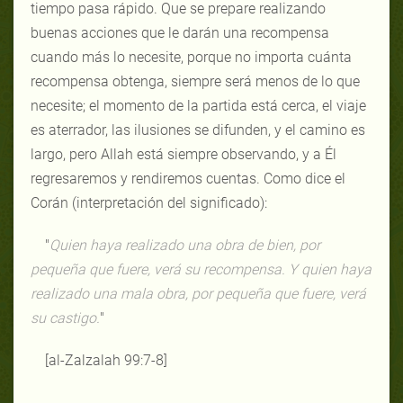
tiempo pasa rápido. Que se prepare realizando
buenas acciones que le darán una recompensa
cuando más lo necesite, porque no importa cuánta
recompensa obtenga, siempre será menos de lo que
necesite; el momento de la partida está cerca, el viaje
es aterrador, las ilusiones se difunden, y el camino es
largo, pero Allah está siempre observando, y a Él
regresaremos y rendiremos cuentas. Como dice el
Corán (interpretación del significado):
"
Quien haya realizado una obra de bien, por
pequeña que fuere, verá su recompensa. Y quien haya
realizado una mala obra, por pequeña que fuere, verá
su castigo.
"
[al-Zalzalah 99:7-8]