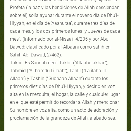
Profeta (la paz y las bendiciones de Allah desciendan
sobre él) solía ayunar durante el noveno día de Dhu’l-
Hiyyah, en el día de ‘Aashuraa’, durante tres días de
cada mes, y los dos primeros lunes y Jueves de cada
mes”. (Informado por al-Nisaa’i, 4/205 y por Abu
Dawud; clasificado por al-Albaani como sahih en
Sahih Abi Dawud, 2/462).
Takbir. Es Sunnah decir Takbir ("Allaahu akbar"),
Tahmid ("Al-hamdu Lillaah"), Tahlil ("La ilaha ill-
Allaah") y Tasbih ("Subhaan Allaah") durante los
primeros diez días de Dhu’l-Hiyyah, y decirlo en voz
alta en la mezquita, el hogar, la calle y cualquier lugar
en el que esté permitido recordar a Allah y mencionar
Su nombre en voz alta, como un acto de adoración y
proclamación de la grandeza de Allah, alabado sea.