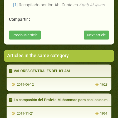
[1]
Recopilado por Ibn Abi Dunia en
Kitab Al-Ijwan
.
Compartir :
Previous article
Next article
Articles in the same category
VALORES CENTRALES DEL ISLAM
2019-06-12
1628
La compasión del Profeta Muhammad para con los no musulmanes (parte 2 de 2)
2019-11-21
1961