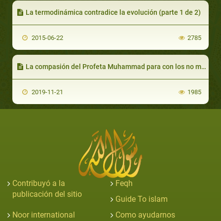
La termodinámica contradice la evolución (parte 1 de 2)
2015-06-22
2785
La compasión del Profeta Muhammad para con los no musulmanes (parte 1 de 2)
2019-11-21
1985
Contribuyó a la
Feqh
publicación del sitio
Guide To islam
Noor international
Como ayudarnos