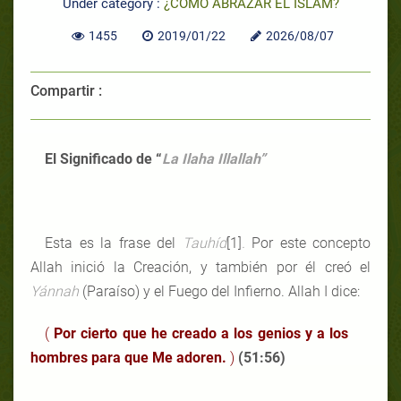
Under category :
¿CÓMO ABRAZAR EL ISLAM?
1455
2019/01/22
2026/08/07
Compartir :
El Significado de “
La Ilaha Ill
a
llah”
Esta es la frase del
Tauhíd
[1]
.
Por este concepto
Allah inició la Creación, y también por él creó el
Yánnah
(Paraíso) y el Fuego del Infierno. Allah I dice:
(
Por cierto que he creado a los genios y a los
hombres para que Me adoren.
)
(51:56)