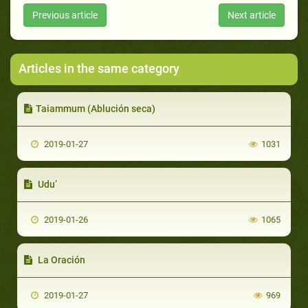
Previous article
Next article
Articles in the same category
Taiammum (Ablución seca)
2019-01-27
1031
Udu’
2019-01-26
1065
La Oración
2019-01-27
969