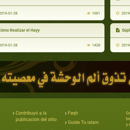
019-01-28
1001
2019
Cómo Realizar el Hayy
Súpli
019-01-28
1428
2019
Contribuyó a la
Feqh
Qu
be
publicación del sitio
Guide To islam
y 