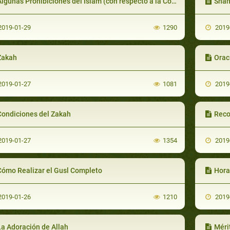
lgunas Prohibiciones del Islam (con respecto a la Comida, Bebida y Vestimenta)
Shah
019-01-29
1290
2019
Zakah
Orac
019-01-27
1081
2019
Condiciones del Zakah
Reco
019-01-27
1354
2019
Cómo Realizar el Gusl Completo
Hora
019-01-26
1210
2019
La Adoración de Allah
Méri