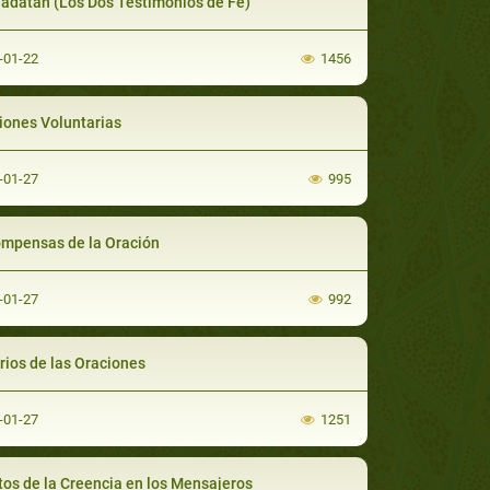
adatan (Los Dos Testimonios de Fe)
-01-22
1456
iones Voluntarias
-01-27
995
mpensas de la Oración
-01-27
992
rios de las Oraciones
-01-27
1251
tos de la Creencia en los Mensajeros