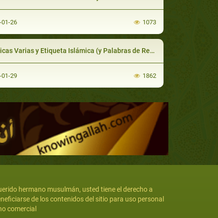
-01-26
1073
cas Varias y Etiqueta Islámica (y Palabras de Recuerdo)
-01-29
1862
erido hermano musulmán, usted tiene el derecho a
neficiarse de los contenidos del sitio para uso personal
no comercial