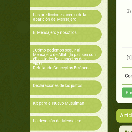
3)
Las predicciones acerca de la
aparición del Mensajero
El Mensajero y nosotros
¿Cómo podemos seguir al
Mensajero de Allah (la paz sea con
[1
él) en todos los aspectos de su
vida?
Refutando Conceptos Erróneos
Com
Declaraciones de los justos
Pre
Kit para el Nuevo Musulmán
Artic
La devoción del Mensajero