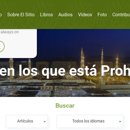
o
Sobre El Sitio
Libros
Audios
Vídeos
Foto
Contribu
nually improve it.
e always on
n los que está Proh
Buscar
Artículos
Todos los idiomas