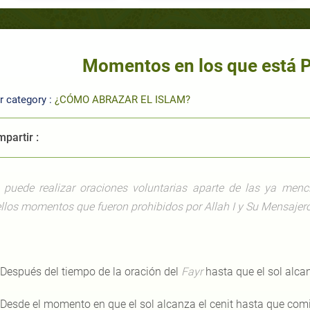
Momentos en los que está P
r category :
¿CÓMO ABRAZAR EL ISLAM?
partir :
 puede realizar oraciones voluntarias aparte de las ya menc
llos momentos que fueron prohibidos por Allah I y Su Mensajero.
 Después del tiempo de la oración del
Fayr
hasta que el sol alcan
 Desde el momento en que el sol alcanza el cenit hasta que com