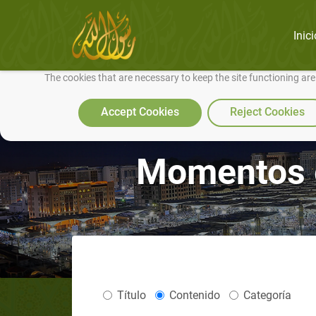
Inici
We use cookies to make our site work well for you and so we can conti
The cookies that are necessary to keep the site functioning ar
Accept Cookies
Reject Cookies
Momentos e
Título
Contenido
Categoría