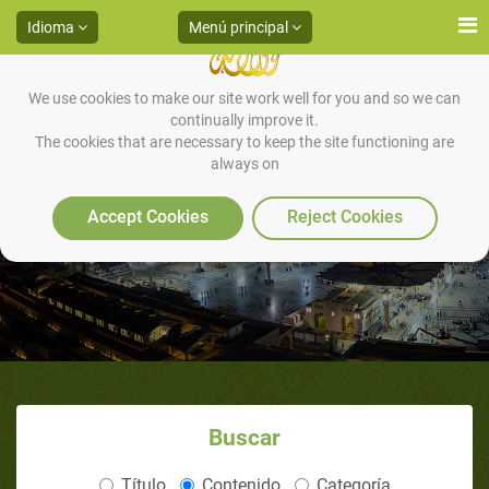
Idioma
Menú principal
We use cookies to make our site work well for you and so we can
continually improve it.
The cookies that are necessary to keep the site functioning are
always on
31º HADIZ
Accept Cookies
Reject Cookies
Buscar
Título
Contenido
Categoría