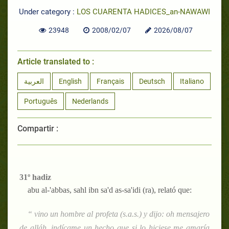
Under category :
LOS CUARENTA HADICES_an-NAWAWI
23948
2008/02/07
2026/08/07
Article translated to :
العربية
English
Français
Deutsch
Italiano
Português
Nederlands
Compartir :
31º hadiz
abu al-'abbas, sahl ibn sa'd as-sa'idi (ra), relató que:
“ vino un hombre al profeta (s.a.s.) y dijo: oh mensajero
de alláh, indícame un hecho que si lo hiciese me amaría