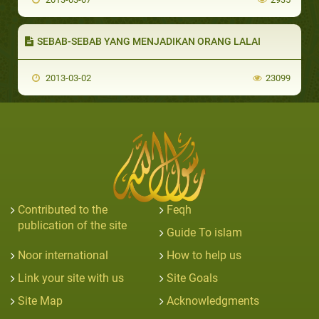
SEBAB-SEBAB YANG MENJADIKAN ORANG LALAI
2013-03-02
23099
Contributed to the
Feqh
publication of the site
Guide To islam
Noor international
How to help us
Link your site with us
Site Goals
Site Map
Acknowledgments