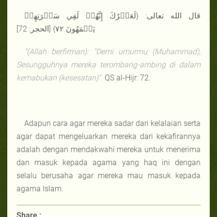
قال الله تعالى: {لَعَمۡرُكَ إِنَّهُمۡ لَفِي سَكۡرَتِهِمۡ
يَعۡمَهُونَ ٧٢} [الحجر: 72]
"(Allah berfirman): "Demi umurmu (Muhammad),
Sesungguhnya mereka terombang-ambing di dalam
kemabukan (kesesatan)".
QS al-Hijr: 72.
Adapun cara agar mereka sadar dari kelalaian serta
agar dapat mengeluarkan mereka dari kekafirannya
adalah dengan mendakwahi mereka untuk menerima
dan masuk kepada agama yang haq ini dengan
selalu berusaha agar mereka mau masuk kepada
agama Islam.
Share :