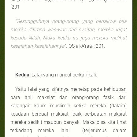
201]
"Sesungguhnya orang-orang yang bertakwa bila
mereka ditimpa was-was dari syaitan, mereka ingat
kepada Allah, Maka ketika itu juga mereka melihat
kesalahan-kesalahannya
". QS al-A'raaf: 201.
Kedua
: Lalai yang muncul berkali-kali.
Yaitu lalai yang sifatnya menetap pada kehidupan
para ahli maksiat dan orang-orang fasik dari
kalangan kaum muslimin ketika mereka (dalam)
keadaan berbuat maksiat, baik perbuatan maksiat
mereka sedikit maupun banyak. Maka bisa kita lihat
terkadang mereka lalai (terjerumus dalam