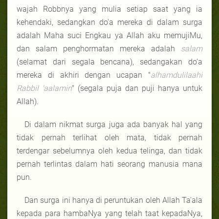
wajah Robbnya yang mulia setiap saat yang ia
kehendaki, sedangkan do'a mereka di dalam surga
adalah Maha suci Engkau ya Allah aku memujiMu,
dan salam penghormatan mereka adalah
salam
(selamat dari segala bencana), sedangakan do'a
mereka di akhiri dengan ucapan "
alhamdulilaahi
Rabbil 'aalamin
" (segala puja dan puji hanya untuk
Allah).
Di dalam nikmat surga juga ada banyak hal yang
tidak pernah terlihat oleh mata, tidak pernah
terdengar sebelumnya oleh kedua telinga, dan tidak
pernah terlintas dalam hati seorang manusia mana
pun.
Dan surga ini hanya di peruntukan oleh Allah Ta'ala
kepada para hambaNya yang telah taat kepadaNya,