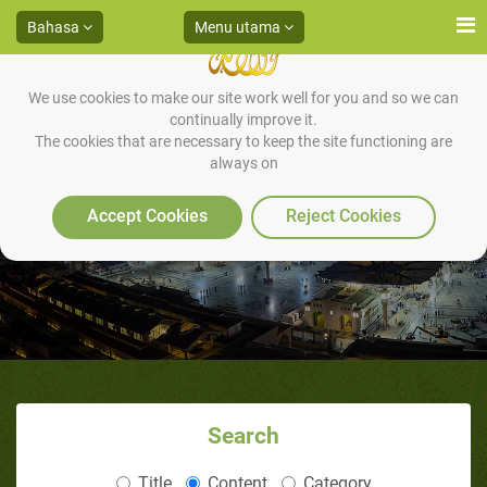
Bahasa
Menu utama
We use cookies to make our site work well for you and so we can
continually improve it.
The cookies that are necessary to keep the site functioning are
always on
Mengingkat surga dan neraka
Accept Cookies
Reject Cookies
Search
Title
Content
Category