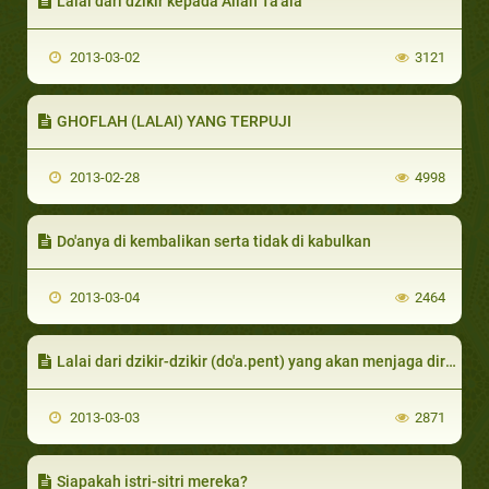
Lalai dari dzikir kepada Allah Ta'ala
2013-03-02
3121
GHOFLAH (LALAI) YANG TERPUJI
2013-02-28
4998
Do'anya di kembalikan serta tidak di kabulkan
2013-03-04
2464
Lalai dari dzikir-dzikir (do'a.pent) yang akan menjaga dirinya
2013-03-03
2871
Siapakah istri-sitri mereka?