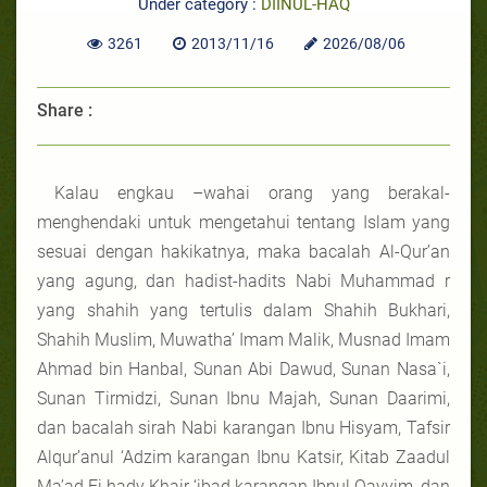
Under category :
DIINUL-HAQ
3261
2013/11/16
2026/08/06
Share :
Kalau engkau –wahai orang yang berakal-
menghendaki untuk mengetahui tentang Islam yang
sesuai dengan hakikatnya, maka bacalah Al-Qur’an
yang agung, dan hadist-hadits Nabi Muhammad r
yang shahih yang tertulis dalam Shahih Bukhari,
Shahih Muslim, Muwatha’ Imam Malik, Musnad Imam
Ahmad bin Hanbal, Sunan Abi Dawud, Sunan Nasa`i,
Sunan Tirmidzi, Sunan Ibnu Majah, Sunan Daarimi,
dan bacalah sirah Nabi karangan Ibnu Hisyam, Tafsir
Alqur’anul ‘Adzim karangan Ibnu Katsir, Kitab Zaadul
Ma’ad Fi hady Khair ‘ibad karangan Ibnul Qayyim, dan