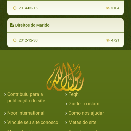
2014-05-15
3104
Direitos do Marido
2012-12-30
4721
Contribuiu para a
Feqh
publicação do site
Guide To islam
Noor international
Como nos ajudar
Vincule seu site conosco
Metas do site