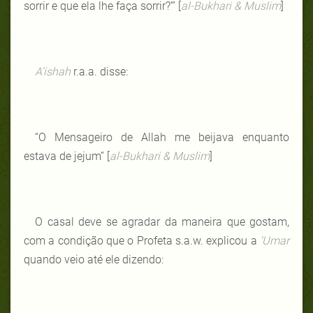
sorrir e que ela lhe faça sorrir?’” [
al-Bukhari & Muslim
]
A’ishah
r.a.a. disse:
“O Mensageiro de Allah me beijava enquanto
estava de jejum” [
al-Bukhari & Muslim
]
O casal deve se agradar da maneira que gostam,
com a condição que o Profeta s.a.w. explicou a
‘Umar
quando veio até ele dizendo: