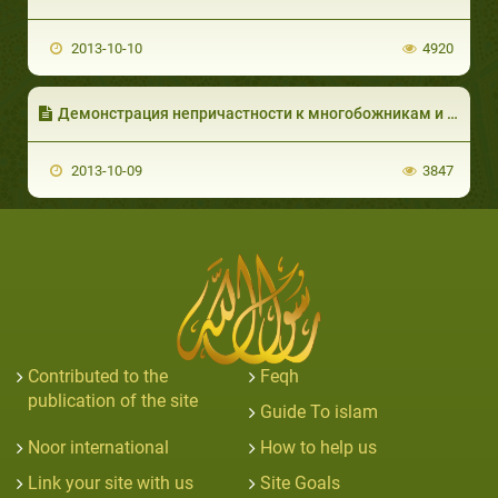
2013-10-10
4920
Демонстрация непричастности к многобожникам и намеренное противоречие им
2013-10-09
3847
Contributed to the
Feqh
publication of the site
Guide To islam
Noor international
How to help us
Link your site with us
Site Goals