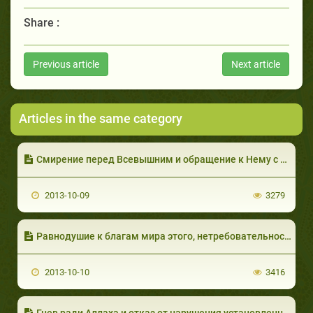
Share :
Previous article
Next article
Articles in the same category
Смирение перед Всевышним и обращение к Нему с мольбами
2013-10-09
3279
Равнодушие к благам мира этого, нетребовательность и воздержанность
2013-10-10
3416
Гнев ради Аллаха и отказ от нарушения установленных Им границ