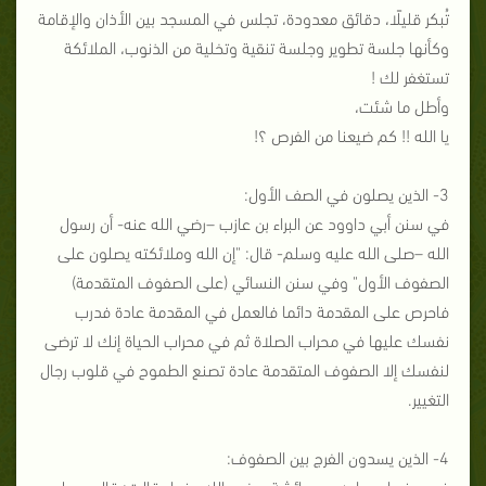
تُبكر قليلًا، دقائق معدودة، تجلس في المسجد بين الأذان والإقامة
وكأنها جلسة تطوير وجلسة تنقية وتخلية من الذنوب، الملائكة
تستغفر لك !
وأطل ما شئت،
يا الله !! كم ضيعنا من الفرص ؟!
3- الذين يصلون في الصف الأول:
في سنن أبي داوود عن البراء بن عازب –رضي الله عنه- أن رسول
الله –صلى الله عليه وسلم- قال: "إن الله وملائكته يصلون على
الصفوف الأول" وفي سنن النسائي (على الصفوف المتقدمة)
فاحرص على المقدمة دائما فالعمل في المقدمة عادة فدرب
نفسك عليها في محراب الصلاة ثم في محراب الحياة إنك لا ترضى
لنفسك إلا الصفوف المتقدمة عادة تصنع الطموح في قلوب رجال
التغيير.
4- الذين يسدون الفرج بين الصفوف:
في سنن ابن ماجه عن عائشة –رضي الله عنها- قالت: قال رسول