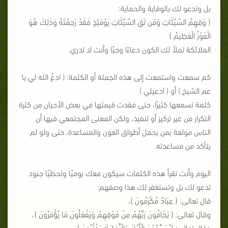
بل وتدعو لك بالوقاية والحماية:
{ وَقِهِمُ السّيّئَاتِ وَمَن تَقِ السّيّئَاتِ يَوْمَئِذٍ فَقَدْ رَحِمْتَهُ وَذَلِكَ هُوَ
الْفَوْزُ الْعَظِيمُ }
الملائكة تملأ لك الكون دعاءًا وحبًا وأنت لا تدري.
كم سمعت واستمعت إلى هذه الجملة أو الكلمة: ( ادعُ الله لي يا
عم الشيخ ) أو ( ادعيلي )
كلمة تسمعها كثيرًا، حتى فقدت قيمتها في بعض الأحيان من كثرة
التكرار من غير تركيز أو تنفيذ، ولكن المعنى المجتمعي فيها أن
الناس مولعة بمن يحمل أطواق العون والمساعدة، حتى ولو لم
يتأكد من مساعدته.
اليوم وأنت تقرأ هذه الكلمات سيكون معك يوميًا ولحظيًا جنود
تدعو لك بل وتستغفر لك هذا وصفهم:
قال تعالى: { عِبَادٌ مُكْرَمُونَ }،
وقال تعالى: { يَخَافُونَ رَبَّهُمْ مِنْ فَوْقِهِمْ وَيَفْعَلُونَ مَا يُؤْمَرُونَ }،
وقال تعالى: {يُسَبِّحُوْنَ الْلَّيْلَ وَالْنَّهَارَ لَا يَفْتُرُونَ }،