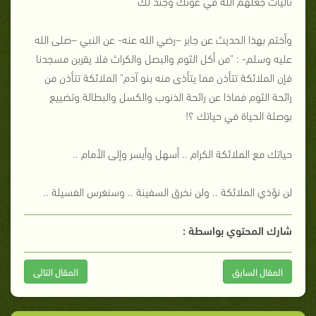
تاليات جعلهم الله في عونك وجندً لك
وأختم بهذا الحديث عن جابر –رضي الله عنه- عن النبي –صلى الله
عليه وسلم- : "من أكل الثوم والبصل والكراث فلا يقربن مسجدنا
فإن الملائكة تتأذن مما يتأذى منه بنو آدم" الملائكة تتأذن من
رائحة الثوم فماذا عن رائحة الذنوب والكسل والبطالة وتضييع
بوصلة الحياة في حياتك ؟!
حياتك مع الملائكة الكرام .. أسهل وأيسر وإلى الأمام ..
لن نؤذي الملائكة .. ولن نخرق السفينة .. وسنغرس الفسيلة ..
شارك المحتوي بواسطة :
المقال السابق
المقال التالى