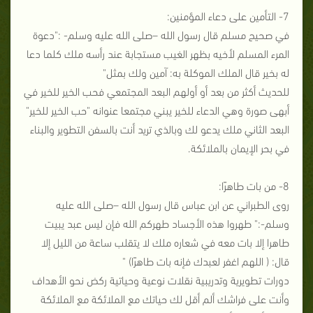
7- التأمين على دعاء المؤمنين:
في صحيح مسلم قال رسول الله –صلى الله عليه وسلم- :"دعوة
المرء المسلم لأخيه بظهر الغيب مستجابة عند رأسه ملك كلما دعا
له بخير قال الملك الموكلة به: آمين ولك بمثل"
للحديث أكثر من بعد أو أولهم البعد المجتمعي فحب الخير للخير في
أبهى صورة وهي الدعاء للخير يبني مجتمعا عنوانه "حب الخير للخير"
البعد الثاني ملك يدعو لك وبالذي تريد أنت بالسفن التطوير والبناء
في بحر الإيمان بالملائكة.
8- من بات طاهرًا:
روى الطبراني عن ابن عباس قال رسول الله –صلى الله عليه
وسلم-:" طهروا هذه الأجساد طهركم الله فإن ليس عبد يبيت
طاهرا إلا بات معه في شعاره ملك لا يتقلب ساعة من الليل إلا
قال: ( اللهم اغفر لعبدك فإنه بات طاهرًا) "
دورات تطويرية وتدريبية نقلات نوعية وحياتية ركض نحو الأهداف
وأنت على فراشك ألم أقل لك حياتك مع الملائكة مع الملائكة